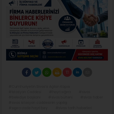
#Cumhuriyetin Sivas’a Açılan Kapısı
#İstasyon Caddesi
#hayri sığırcı
#sivas
#belediye başkanı
#sivas bülteni
#sivas haber
#sivas istasyon caddesinin yapılışı
#sıgırcı zade hayri bey
#sivas tarih haberleri