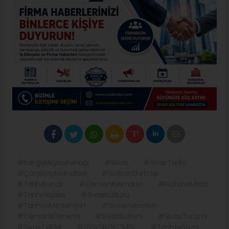
#KangalAğasıKonağı
#Sivas
#SivasTarihi
#ÇarşıbaşıMahallesi
#Nalbantlarbaşı
#TarihiKonak
#OsmanlıMimarisi
#KültürelMiras
#TarihiYapılar
#SivasKültürü
#TarihveMedeniyet
#SivasHaberleri
#OsmanlıDönemi
#SivasBulteni
#SivasTurizmi
#SivasTARİHİ
#SİVASINGECMİŞİ
#TarihteSivas