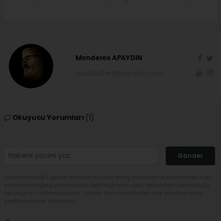
Menderes APAYDIN
sivasbulteni@yandex.com
Okuyucu Yorumları
(1)
Gönder
Yorum yazarak Topluluk Kuralları’nı kabul etmiş bulunuyor ve sivasbulteni.com
sitesine yaptığınız yorumunuzla ilgili doğrudan veya dolaylı tüm sorumluluğu
tek başınıza üstleniyorsunuz. Yazılan tüm yorumlardan site yönetimi hiçbir
şekilde sorumlu tutulamaz.