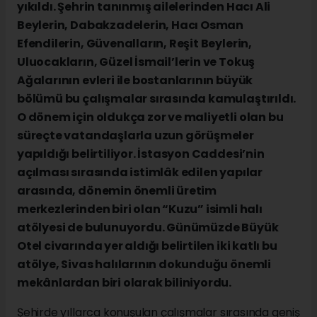
yıkıldı. Şehrin tanınmış ailelerinden Hacı Ali
Beylerin, Dabakzadelerin, Hacı Osman
Efendilerin, Güvenalların, Reşit Beylerin,
Uluocakların, Güzel İsmail’lerin ve Tokuş
Ağalarının evleri ile bostanlarının büyük
bölümü bu çalışmalar sırasında kamulaştırıldı.
O dönem için oldukça zor ve maliyetli olan bu
süreçte vatandaşlarla uzun görüşmeler
yapıldığı belirtiliyor. İstasyon Caddesi’nin
açılması sırasında istimlâk edilen yapılar
arasında, dönemin önemli üretim
merkezlerinden biri olan “Kuzu” isimli halı
atölyesi de bulunuyordu. Günümüzde Büyük
Otel civarında yer aldığı belirtilen iki katlı bu
atölye, Sivas halılarının dokunduğu önemli
mekânlardan biri olarak biliniyordu.
Şehirde yıllarca konuşulan çalışmalar sırasında geniş