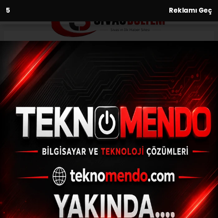
2
Reklamı Geç
Anasayfa
Kültür-Sanat-Tarih
Cumhuriyetin Sivas’a Açılan
Kapısı: İstasyon Caddesi
KÜLTÜR-SANAT-TARIH
(Web Sitesi) - Web Sitesi | 30.05.2026 - 16:14, Güncelleme: 30.05.2026
- 18:20
Sivas’ın bugün en bilinen ve en işlek
noktalarından biri olan İstasyon Caddesi,
yalnızca bir ulaşım yolu değil;
Cumhuriyet’in şehircilik anlayışını,
modernleşme hamlelerini ve demiryolu