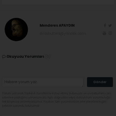
Menderes APAYDIN
sivasbulteni@yandex.com
Okuyucu Yorumları
(0)
Gönder
Yorum yazarak Topluluk Kuralları’nı kabul etmiş bulunuyor ve sivasbulteni.com
sitesine yaptığınız yorumunuzla ilgili doğrudan veya dolaylı tüm sorumluluğu
tek başınıza üstleniyorsunuz. Yazılan tüm yorumlardan site yönetimi hiçbir
şekilde sorumlu tutulamaz.