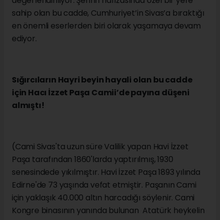
değerlendiriliyor. Şehrin hafızasında özel bir yere
sahip olan bu cadde, Cumhuriyet’in Sivas’a bıraktığı
en önemli eserlerden biri olarak yaşamaya devam
ediyor.
Sığırcıların Hayri beyin hayali olan bu cadde
için Hacı İzzet Paşa Camii’de payına düşeni
almıştı!
(Cami Sivas'ta uzun süre Valilik yapan Havi İzzet
Paşa tarafından 1860'larda yaptırılmış, 1930
senesindede yıkılmıştır. Havi İzzet Paşa 1893 yılında
Edirne'de 73 yaşında vefat etmiştir. Paşanın Cami
için yaklaşık 40.000 altın harcadığı söylenir. Cami
Kongre binasının yanında bulunan Atatürk heykelin