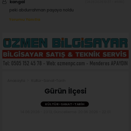
kangal
(24.06.2026 10:37 - #689)
peki abdurrahman paşaya noldu
Yorumu Yanıtla
Anasayfa
Kültür-Sanat-Tarih
Gürün İlçesi
KÜLTÜR-SANAT-TARIH
14.06.2026 - 23:13, Güncelleme: 20.06.2026 - 22:01