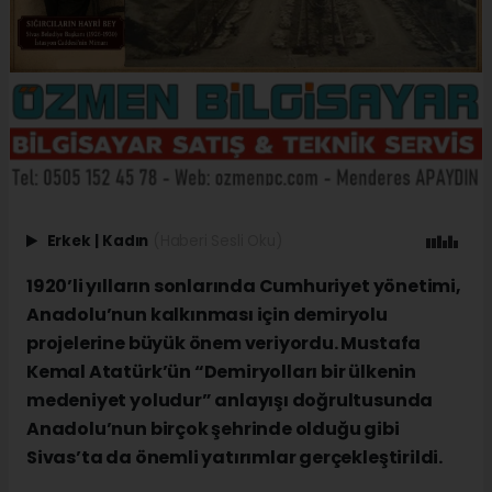
Erkek
|
Kadın
(Haberi Sesli Oku)
1920’li yılların sonlarında Cumhuriyet yönetimi,
Anadolu’nun kalkınması için demiryolu
projelerine büyük önem veriyordu. Mustafa
Kemal Atatürk’ün “Demiryolları bir ülkenin
medeniyet yoludur” anlayışı doğrultusunda
Anadolu’nun birçok şehrinde olduğu gibi
Sivas’ta da önemli yatırımlar gerçekleştirildi.