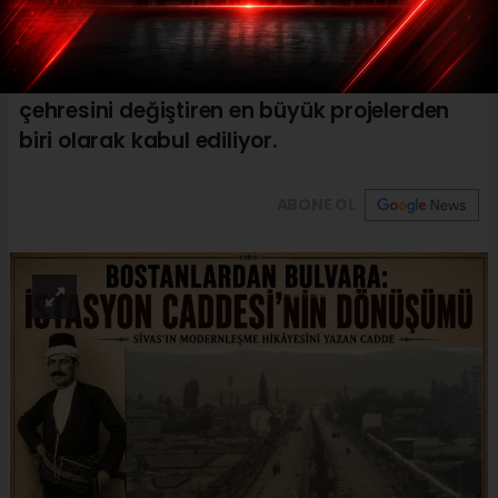
vizyonunu yansıtan önemli bir tarihî miras
olarak dikkat çekiyor. Cumhuriyet’in ilk
yıllarında inşa edilen cadde, Sivas’ın
çehresini değiştiren en büyük projelerden
biri olarak kabul ediliyor.
ABONE OL