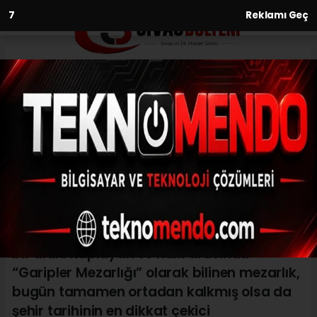
6
Reklamı Geç
Anasayfa
Kültür-Sanat-Tarih
Sivas’ın Unutulan Kabristanı:
Garipler Mezarlığı
KÜLTÜR-SANAT-TARIH
(Web Sitesi) - Web Sitesi | 29.05.2026 - 18:58, Güncelleme:
30.05.2026 - 18:21
Sivas şehir merkezinde bir zamanlar geniş
bir alanı kaplayan ve halk arasında
“Garipler Mezarlığı” olarak bilinen mezarlık,
bugün tamamen ortadan kalkmış olsa da
şehir tarihinin en dikkat çekici