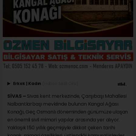
Erkek
|
Kadın
(Haberi Sesli Oku)
SİVAS –
Sivas kent merkezinde, Çarşıbaşı Mahallesi
Nalbantlarbaşı mevkiinde bulunan Kangal Ağası
Konağı, Geç Osmanlı döneminden günümüze ulaşan
en önemli sivil mimari yapılar arasında yer alıyor.
Yaklaşık 150 yıllık geçmişiyle dikkat çeken tarihi
konak, mimari özellikleri, üstlendiği kamusal işlevler