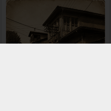
Bugün de tarih meraklılarının, araştırmacıların ve
ziyaretçilerin ilgisini çeken Kangal Ağası Konağı,