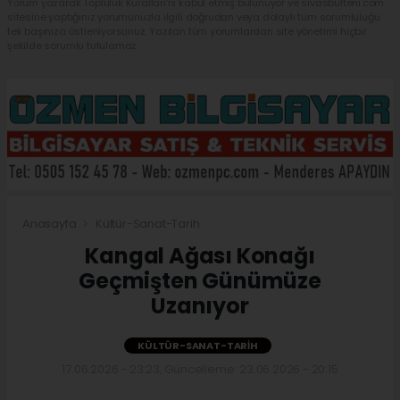
Yorum yazarak Topluluk Kuralları’nı kabul etmiş bulunuyor ve sivasbulteni.com
sitesine yaptığınız yorumunuzla ilgili doğrudan veya dolaylı tüm sorumluluğu
tek başınıza üstleniyorsunuz. Yazılan tüm yorumlardan site yönetimi hiçbir
şekilde sorumlu tutulamaz.
Anasayfa
Kültür-Sanat-Tarih
Kangal Ağası Konağı
Geçmişten Günümüze
Uzanıyor
KÜLTÜR-SANAT-TARIH
17.06.2026 - 23:23, Güncelleme: 23.06.2026 - 20:15