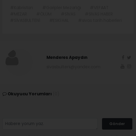
#Kabristan
#Garipler Mezarlığı
#VEFAAT
#MEZAR
#ÖLÜM
#SİVAS
#SİVAS HABER
#SİVASBULTENİ
#ESKİ HAL
#sivas tarih haberleri
Menderes Apaydın
sivasbulteni@yandex.com
Okuyucu Yorumları
(0)
Gönder