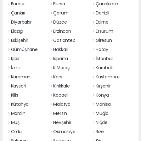
Burdur
Bursa
Çanakkale
Çankırı
Çorum
Denizli
Diyarbakır
Düzce
Edirne
Elazığ
Erzincan
Erzurum
Eskişehir
Gaziantep
Giresun
Gümüşhane
Hakkari
Hatay
Iğdır
Isparta
İstanbul
İzmir
K.Maraş
Karabük
Karaman
Kars
Kastamonu
Kayseri
Kırıkkale
Kırşehir
Kilis
Kocaeli
Konya
Kütahya
Malatya
Manisa
Mardin
Mersin
Muğla
Muş
Nevşehir
Niğde
Ordu
Osmaniye
Rize
Sakarya
Samsun
Siirt