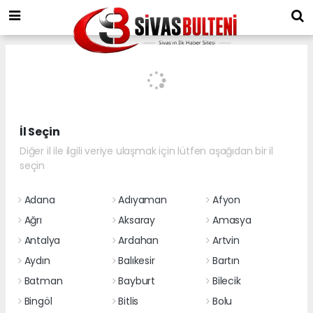
İl Seçin
Diğer il ile ilgili veriye ulaşmak için lütfen aşağıdan bir il
seçin
Adana
Adıyaman
Afyon
Ağrı
Aksaray
Amasya
Antalya
Ardahan
Artvin
Aydın
Balıkesir
Bartın
Batman
Bayburt
Bilecik
Bingöl
Bitlis
Bolu