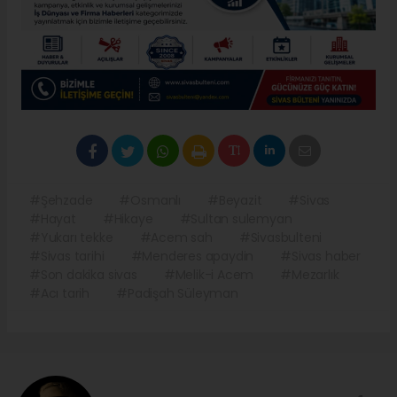
#Şehzade
#Osmanlı
#Beyazit
#Sivas
#Hayat
#Hikaye
#Sultan sulemyan
#Yukarı tekke
#Acem sah
#Sivasbulteni
#Sivas tarihi
#Menderes apaydin
#Sivas haber
#Son dakika sivas
#Melik-i Acem
#Mezarlık
#Acı tarih
#Padişah Süleyman