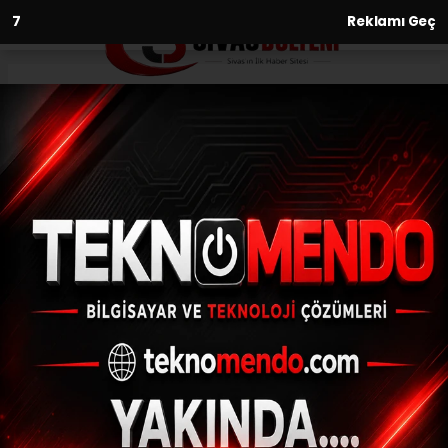
6
Reklamı Geç
Anasayfa
Kültür-Sanat-Tarih
İran’dan Sivas’a Uzanan Acı
Yolculuk
KÜLTÜR-SANAT-TARIH
(Menderes APAYDIN) - Sivas Bülteni | 28.05.2026 - 22:06,
Güncelleme: 29.06.2026 - 23:14
Osmanlı tarihinin en dramatik olaylarından
biri olarak gösterilen bu acı hikâye, bugün
Sivas Yukarı Tekke’de bulunan Abdulvahabi
Gazi Camii içerisindeki Melik-i Acem
Türbesi’nde sessizce yaşamaya devam