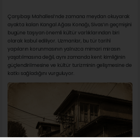
Çarşıbaşı Mahallesi’nde zamana meydan okuyarak
ayakta kalan Kangal Ağası Konağı, Sivas’ın geçmişini
bugüne taşıyan önemli kültür varlıklarından biri
olarak kabul ediliyor. Uzmanlar, bu tür tarihî
yapıların korunmasının yalnızca mimari mirasın
yaşatılmasına değil, aynı zamanda kent kimliğinin
güçlendirilmesine ve kültür turizminin gelişmesine de
katkı sağladığını vurguluyor.