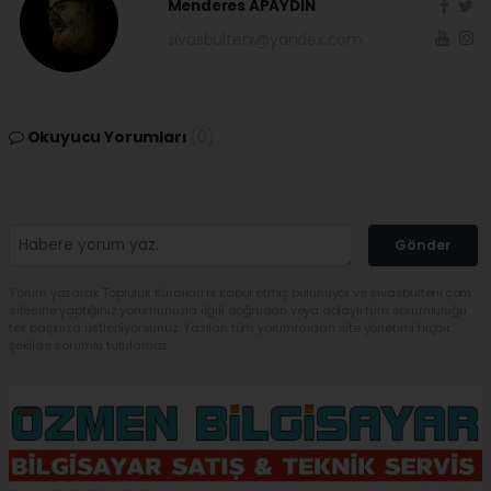
Menderes APAYDIN
sivasbulteni@yandex.com
Okuyucu Yorumları
(0)
Gönder
Yorum yazarak Topluluk Kuralları’nı kabul etmiş bulunuyor ve sivasbulteni.com
sitesine yaptığınız yorumunuzla ilgili doğrudan veya dolaylı tüm sorumluluğu
tek başınıza üstleniyorsunuz. Yazılan tüm yorumlardan site yönetimi hiçbir
şekilde sorumlu tutulamaz.