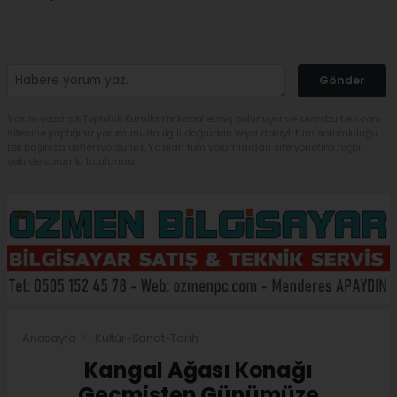
Gönder
Yorum yazarak Topluluk Kuralları’nı kabul etmiş bulunuyor ve sivasbulteni.com
sitesine yaptığınız yorumunuzla ilgili doğrudan veya dolaylı tüm sorumluluğu
tek başınıza üstleniyorsunuz. Yazılan tüm yorumlardan site yönetimi hiçbir
şekilde sorumlu tutulamaz.
Anasayfa
Kültür-Sanat-Tarih
Kangal Ağası Konağı
Geçmişten Günümüze