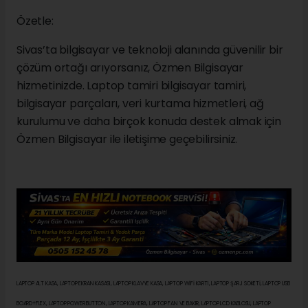
Özetle:
Sivas’ta bilgisayar ve teknoloji alanında güvenilir bir
çözüm ortağı arıyorsanız, Özmen Bilgisayar
hizmetinizde. Laptop tamiri bilgisayar tamiri,
bilgisayar parçaları, veri kurtama hizmetleri, ağ
kurulumu ve daha birçok konuda destek almak için
Özmen Bilgisayar ile iletişime geçebilirsiniz.
LAPTOP ALT KASA, LAPTOP EKRAN KASASI, LAPTOP KLAVYE KASA, LAPTOP WİFİ KARTI, LAPTOP ŞARJ SOKETİ, LAPTOP USB
BOARD+FLEX, LAPTOP POWER BUTTON, LAPTOP KAMERA, LAPTOP FAN VE BAKIR, LAPTOP LCD KABLOSU, LAPTOP