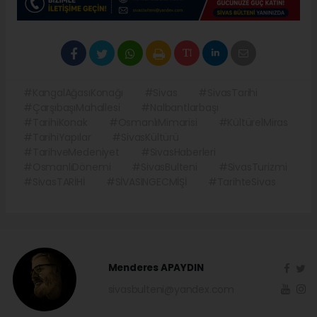
#KangalAğasıKonağı
#Sivas
#SivasTarihi
#ÇarşıbaşıMahallesi
#Nalbantlarbaşı
#TarihiKonak
#OsmanlıMimarisi
#KültürelMiras
#TarihiYapılar
#SivasKültürü
#TarihveMedeniyet
#SivasHaberleri
#OsmanlıDönemi
#SivasBulteni
#SivasTurizmi
#SivasTARİHİ
#SİVASINGECMİŞİ
#TarihteSivas
Menderes APAYDIN
sivasbulteni@yandex.com