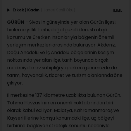
Erkek
|
Kadın
(Haberi Sesli Oku)
GÜRÜN
– Sivas'ın güneyinde yer alan Gürün ilçesi,
binlerce yıllık tarihi, doğal güzellikleri, stratejik
konumu ve üretken insanlarıyla bölgenin önemli
yerleşim merkezleri arasında bulunuyor. Akdeniz,
Doğu Anadolu ve İç Anadolu bölgelerinin kesişim
noktasında yer alan ilçe, tarih boyunca birçok
medeniyete ev sahipliği yaparken günümüzde de
tarım, hayvancılık, ticaret ve turizm alanlarında öne
çıkıyor.
İl merkezine 137 kilometre uzaklıkta bulunan Gürün,
Tohma Havzası'nın en önemli noktalarından biri
olarak kabul ediliyor. Malatya, Kahramanmaraş ve
Kayseri illerine komşu konumdaki ilçe, üç bölgeyi
birbirine bağlayan stratejik konumu nedeniyle