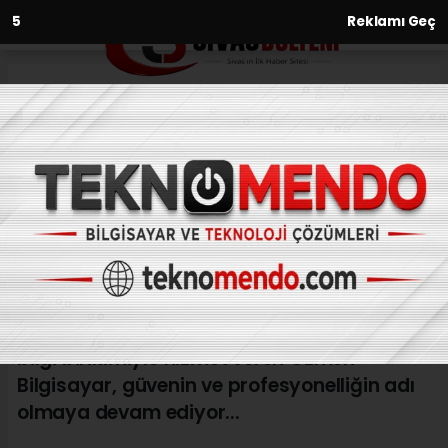
3
Reklamı Geç
Anasayfa
Bilim-Teknoloji
Sivas'ın çeyrek asırlık teknoloji
firması
BILIM-TEKNOLOJI
(Web Sitesi) - Web Sitesi | 06.05.2026 - 00:21, Güncelleme: 21.05.2026
- 14:44
Teknoloji ve bilişim alanında çeyrek asırlık
bilgi birikimiyle hizmet veren Özmen
Bilgisayar, güvenin ve profesyonelliğin adı
olmaya devam ediyor...