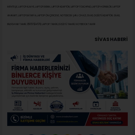
MENTEŞE, LAPTOP KLAVYE, LAPTOP EKRAN, LAPTOP ADAPTÖR, LAPTOP TOUCHPAD, LAPTOP HOPARLÖR, LAPTOP
ANAKART, LAPTOP BATARYA, LAPTOP ÖN ÇERCEVE, NOTEBOOK ŞARJ CİHAZI, SİVAS, DİZÜSTÜ ADAPTÖR, SİVAS,
BİLGİSAYAR TAMİR, 05051524578, LAPTOP TAMİRİ, DİZÜSTÜ TAMİRİ, NOTEBOOK TAMİRİ
SIVAS HABERİ