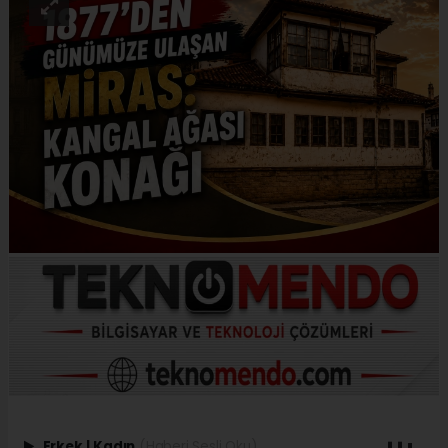
Erkek
|
Kadın
(Haberi Sesli Oku)