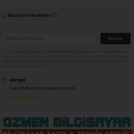
Okuyucu Yorumları
(1)
Gönder
Yorum yazarak Topluluk Kuralları’nı kabul etmiş bulunuyor ve sivasbulteni.com
sitesine yaptığınız yorumunuzla ilgili doğrudan veya dolaylı tüm sorumluluğu
tek başınıza üstleniyorsunuz. Yazılan tüm yorumlardan site yönetimi hiçbir
şekilde sorumlu tutulamaz.
kangal
(24.06.2026 10:37 - #689)
peki abdurrahman paşaya noldu
Yorumu Yanıtla