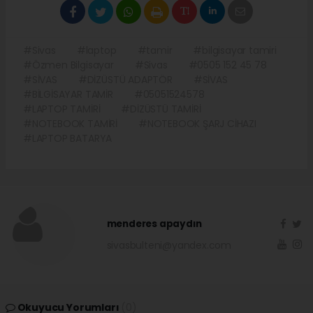
#Sivas
#laptop
#tamir
#bilgisayar tamiri
#Özmen Bilgisayar
#Sivas
#0505 152 45 78
#SİVAS
#DİZÜSTÜ ADAPTÖR
#SİVAS
#BİLGİSAYAR TAMİR
#05051524578
#LAPTOP TAMİRİ
#DİZÜSTÜ TAMİRİ
#NOTEBOOK TAMİRİ
#NOTEBOOK ŞARJ CİHAZI
#LAPTOP BATARYA
menderes apaydın
sivasbulteni@yandex.com
Okuyucu Yorumları
(0)