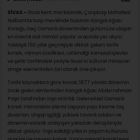
SİVAS –
Sivas kent merkezinde, Çarşıbaşı Mahallesi
Nalbantlarbaşı mevkiinde bulunan Kangal Ağası
Konağı, Geç Osmanlı döneminden günümüze ulaşan
en önemli sivil mimari yapılar arasında yer alıyor.
Yaklaşık 150 yıllık geçmişiyle dikkat çeken tarihi
konak, mimari özellikleri, üstlendiği kamusal işlevler
ve şehir tarihindeki yeriyle Sivas’ın kültürel mirasının
simge eserlerinden biri olarak öne çıkıyor.
Tarihi kaynaklara göre konak, 1877 yılında dönemin
önde gelen isimlerinden Kangal Ağası Abdurrahman
Paşa tarafından inşa ettirildi. Geleneksel Osmanlı
konak mimarisinin izlerini taşıyan yapı; kesme taş
duvarları, ahşap işçiliği, yüksek tavanlı odaları ve
dönemin estetik anlayışını yansıtan detaylarıyla
dikkat çekiyor. İnşa edildiği yılların yaşam kültürünü
günümüze taşıyan konak, özgün mimari karakterini