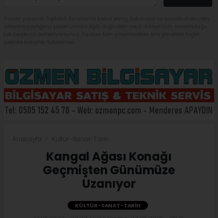
Yorum yazarak Topluluk Kuralları’nı kabul etmiş bulunuyor ve sivasbulteni.com
sitesine yaptığınız yorumunuzla ilgili doğrudan veya dolaylı tüm sorumluluğu
tek başınıza üstleniyorsunuz. Yazılan tüm yorumlardan site yönetimi hiçbir
şekilde sorumlu tutulamaz.
Anasayfa
Kültür-Sanat-Tarih
Kangal Ağası Konağı
Geçmişten Günümüze
Uzanıyor
KÜLTÜR-SANAT-TARIH