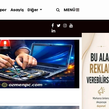
MENÜ
por
Asayiş
Diğer
18:51 -
Özmen Bilgisayar'da