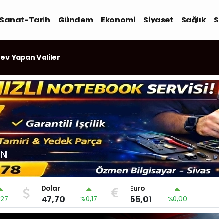
-Sanat-Tarih
Gündem
Ekonomi
Siyaset
Sağlık
S
an Laptoplarda Büyük Risk
as Bölgesinde
Devam Ediyor
Dolar
Euro
47,70
55,01
,27
%0,17
%0,00