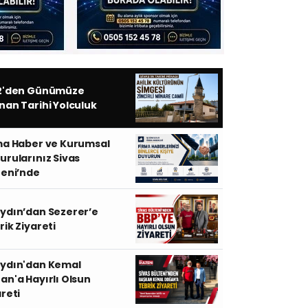
S
2'den Günümüze
nan Tarihi Yolculuk
ma Haber ve Kurumsal
urularınız Sivas
teni’nde
ydın’dan Sezerer’e
rik Ziyareti
ydın'dan Kemal
an'a Hayırlı Olsun
Periyodik Bakım Yapılmayan L
areti