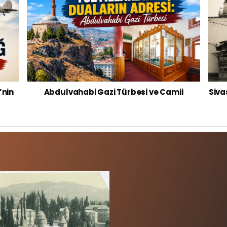
’nin
Abdulvahabi Gazi Türbesi ve Camii
Siva