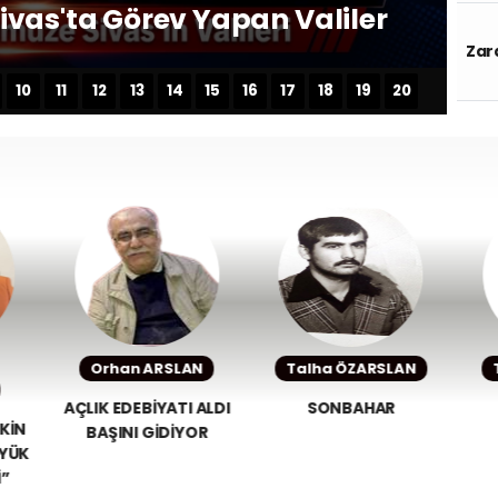
Zara
10
11
12
13
14
15
16
17
18
19
20
si: Türk Halk
r Şan
N
Talha ÖZARSLAN
Talha GURBETÇİ
 ALDI
SONBAHAR
ANNE DEĞERİ
OR
Y