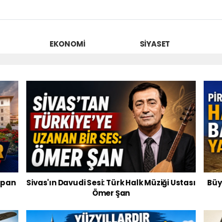
EKONOMI
SIYASET
apan
Sivas'ın Davudi Sesi: Türk Halk Müziği Ustası
Büy
Ömer Şan