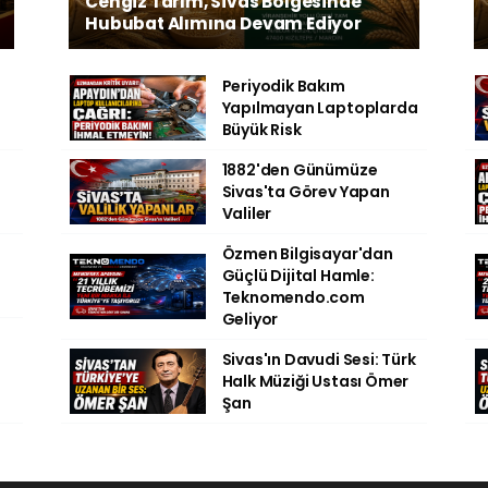
Cengiz Tarım, Sivas Bölgesinde
Hububat Alımına Devam Ediyor
Periyodik Bakım
Yapılmayan Laptoplarda
Büyük Risk
1882'den Günümüze
Sivas'ta Görev Yapan
Valiler
Özmen Bilgisayar'dan
Güçlü Dijital Hamle:
Teknomendo.com
Geliyor
Sivas'ın Davudi Sesi: Türk
Halk Müziği Ustası Ömer
Şan