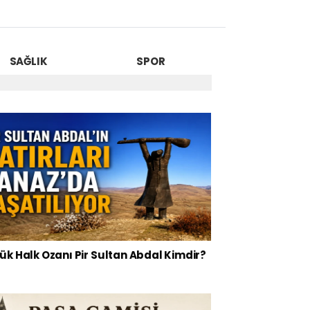
SAĞLIK
SPOR
ük Halk Ozanı Pir Sultan Abdal Kimdir?