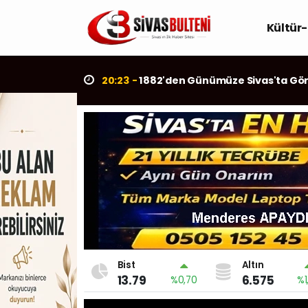
Kültür
13:30 -
Periyodik Bakım Yapılmay
Cengiz Tarım, Siv
Hububat Alımına 
Bist
Altın
13.79
6.575
%0,70
%1