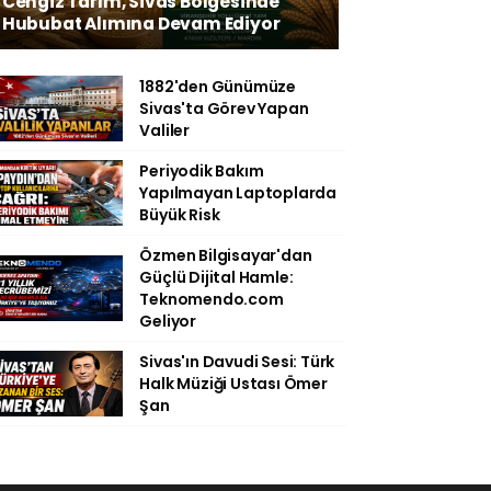
Cengiz Tarım, Sivas Bölgesinde
Hububat Alımına Devam Ediyor
1882'den Günümüze
Sivas'ta Görev Yapan
Valiler
Periyodik Bakım
Yapılmayan Laptoplarda
Büyük Risk
Özmen Bilgisayar'dan
Güçlü Dijital Hamle:
Teknomendo.com
Geliyor
Sivas'ın Davudi Sesi: Türk
Halk Müziği Ustası Ömer
Şan