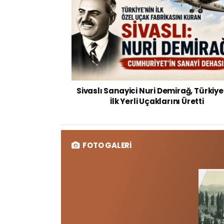
Sivaslı Sanayici Nuri Demirağ, Türkiye
İlk Yerli Uçaklarını Üretti
FOTO GALERİ