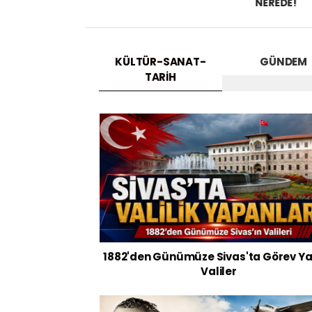
NEREDE!
KÜLTÜR-SANAT-
GÜNDEM
TARIH
1882'den Günümüze Sivas'ta Görev Y
Valiler