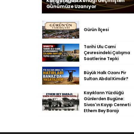
Kangal Ağası Konağı Geçmişten
Günümüze Uzanıyor
Gürün İlçesi
Tarihi Ulu Cami
Çevresindeki Çalışma
Saatlerine Tepki
Büyük Halk Ozanı Pir
Sultan Abdal Kimdir?
Kayıkların Yüzdüğü
Günlerden Bugüne:
Sivas'ın Kayıp Cenneti
Ethem Bey Barajı