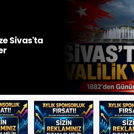
e Sivas'ta
er