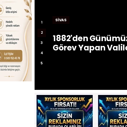
SIVAS
1
2
1882'den Günümüz
3
Görev Yapan Valil
4
5
SIVAS