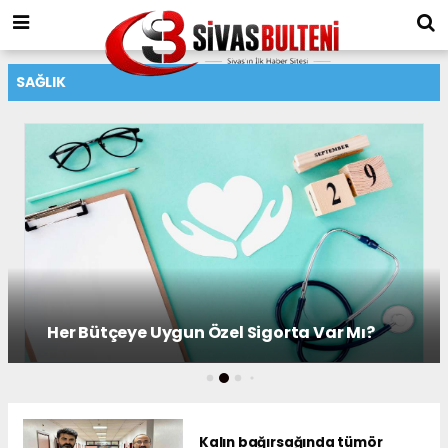
SAĞLIK
Doç. Dr. Batık: “Psikolojik danışmanlık
hizmetlerine olan ihtiyaç artıyor”
Kalın bağırsağında tümör