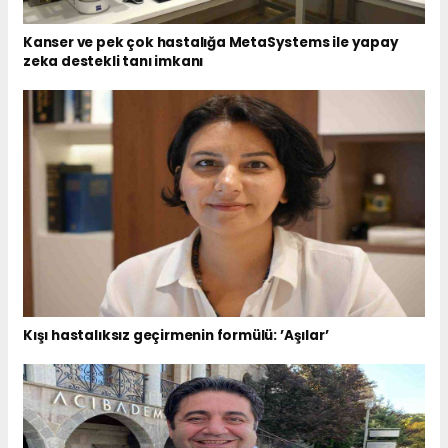
Kanser ve pek çok hastalığa MetaSystems ile yapay
zeka destekli tanı imkanı
Kışı hastalıksız geçirmenin formülü: ’Aşılar’