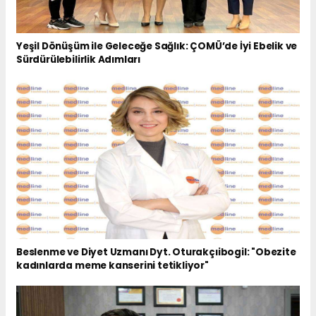
Yeşil Dönüşüm ile Geleceğe Sağlık: ÇOMÜ’de İyi Ebelik ve
Sürdürülebilirlik Adımları
Beslenme ve Diyet Uzmanı Dyt. Oturakçıibogil: "Obezite
kadınlarda meme kanserini tetikliyor"