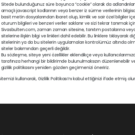
Sitede bulunduğunuz süre boyunca “cookie” olarak da adlandırılan ç
amaçlı javascript kodlarının veya benzer iz sürme verilerinin bilgisa
basit metin dosyalarından ibaret olup, kimlik ve sair özel bilgiler i
oturum bilgileri ve benzeri veriler saklanır ve sizi tekrar tanımak için 
Sivasbulten.com, zaman zaman sitesine, tanıtım postalarına veya 
sitelerine ilişkin bilgi ve linkleri dahil edebilir. Bu linklere tıklayarak
sitelerinin ya da bu sitelerin uygulamaları kontrolümüz altında olmadığ
siteler bakımından geçerli değildir.
Bu sözleşme, siteye yeni özellikler eklendikçe veya kullanıcılarım
tarafınıza herhangi bir bildirimde bulunulmaksızın düzenlenebilir ve
gizlilik politikasını yeniden gözden geçirmenizi öneririz.
itemizi kullanarak, Gizlilik Politikası’nı kabul ettiğinizi ifade etmiş ol