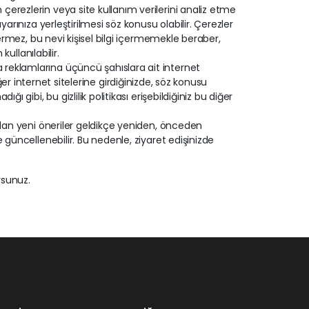
erezlerin veya site kullanım verilerini analiz etme
yarınıza yerleştirilmesi söz konusu olabilir. Çerezler
çermez, bu nevi kişisel bilgi içermemekle beraber,
kullanılabilir.
reklamlarına üçüncü şahıslara ait internet
 diğer internet sitelerine girdiğinizde, söz konusu
ı gibi, bu gizlilik politikası erişebildiğiniz bu diğer
ızdan yeni öneriler geldikçe yeniden, önceden
 güncellenebilir. Bu nedenle, ziyaret edişinizde
ursunuz.