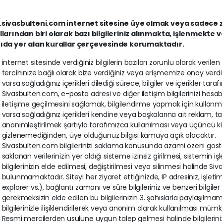
sivasbulteni.com internet sitesine üye olmak veya sadece z
larından biri olarak bazı bilgileriniz alınmakta, işlenmekte 
ıda yer alan kurallar çerçevesinde korumaktadır.
internet sitesinde verdiğiniz bilgilerin bazıları zorunlu olarak verilen (e
tercihinize bağlı olarak bize verdiğiniz veya erişmemize onay verdiğini
varsa sağladığınız içerikleri dilediği sürece, bilgiler ve içerikler taraf
Sivasbulten.com, e-posta adresi ve diğer iletişim bilgilerinizi hesabı
iletişime geçilmesini sağlamak, bilgilendirme yapmak için kullanmak
varsa sağladığınız içerikleri kendine veya başkalarına ait reklam, tanıtı
anonimleştirilmek şartıyla tarafımızca kullanılması veya üçüncü ki
gizlenemediğinden, üye olduğunuz bilgisi kamuya açık olacaktır.
Sivasbulten.com bilgilerinizi saklama konusunda azami özeni gös
saklanan verilerinizin yer aldığı sisteme izinsiz girilmesi, sistemin i
bilgilerinizin elde edilmesi, değiştirilmesi veya silinmesi halinde
bulunmamaktadır. Siteyi her ziyaret ettiğinizde, IP adresiniz, işleti
explorer vs.), bağlantı zamanı ve süre bilgileriniz ve benzeri bilgil
gerekmeksizin elde edilen bu bilgilerinizin 3. şahıslarla paylaşılm
bilgilerinizle ilişiklendirilerek veya anonim olarak kullanılması müm
Resmi mercilerden usulüne uygun talep gelmesi halinde bilgileriniz il