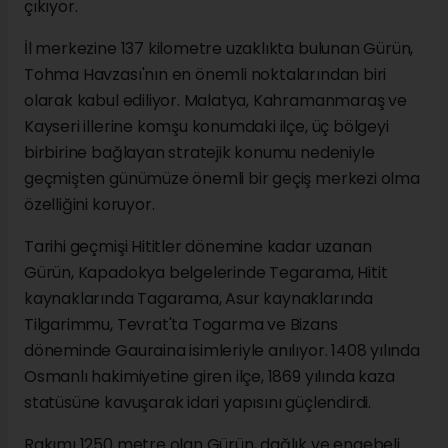
çıkıyor.
İl merkezine 137 kilometre uzaklıkta bulunan Gürün,
Tohma Havzası'nın en önemli noktalarından biri
olarak kabul ediliyor. Malatya, Kahramanmaraş ve
Kayseri illerine komşu konumdaki ilçe, üç bölgeyi
birbirine bağlayan stratejik konumu nedeniyle
geçmişten günümüze önemli bir geçiş merkezi olma
özelliğini koruyor.
Tarihi geçmişi Hititler dönemine kadar uzanan
Gürün, Kapadokya belgelerinde Tegarama, Hitit
kaynaklarında Tagarama, Asur kaynaklarında
Tilgarimmu, Tevrat'ta Togarma ve Bizans
döneminde Gauraina isimleriyle anılıyor. 1408 yılında
Osmanlı hakimiyetine giren ilçe, 1869 yılında kaza
statüsüne kavuşarak idari yapısını güçlendirdi.
Rakımı 1250 metre olan Gürün, dağlık ve engebeli