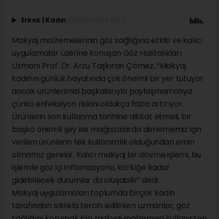
Erkek
|
Kadın
(Haberi Sesli Oku)
Makyaj malzemelerinin göz sağlığına etkisi ve kalıcı
uygulamalar üzerine konuşan Göz Hastalıkları
Uzmanı Prof. Dr. Arzu Taşkıran Çömez, “Makyaj
kadının günlük hayatında çok önemli bir yer tutuyor
ancak ürünlerimizi başkalarıyla paylaşmamalıyız
çünkü enfeksiyon riskini oldukça fazla artırıyor.
Ürünlerin son kullanma tarihine dikkat etmeli, bir
başka önemli şey ise mağazalarda denememiz için
verilen ürünlerin tek kullanımlık olduğundan emin
olmamız gerekir. Kalıcı makyaj bir dövme işlemi, bu
işlemle göz içi inflamasyonu, körlüğe kadar
gidebilecek durumlar da oluşabilir” dedi.
Makyaj uygulamaları toplumda birçok kadın
tarafından sıklıkla tercih edilirken uzmanlar, göz
sağlığını korumak için makyaj malzemesi kullanırken