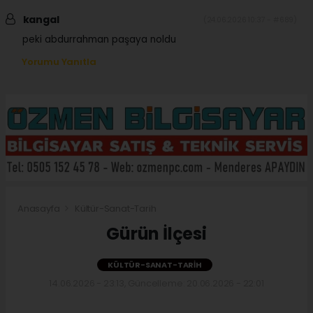
kangal
(24.06.2026 10:37 - #689)
peki abdurrahman paşaya noldu
Yorumu Yanıtla
Anasayfa
Kültür-Sanat-Tarih
Gürün İlçesi
KÜLTÜR-SANAT-TARIH
14.06.2026 - 23:13, Güncelleme: 20.06.2026 - 22:01