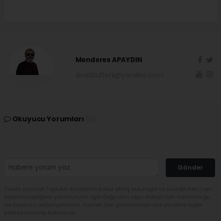
Menderes APAYDIN
sivasbulteni@yandex.com
Okuyucu Yorumları
(0)
Gönder
Yorum yazarak Topluluk Kuralları’nı kabul etmiş bulunuyor ve sivasbulteni.com
sitesine yaptığınız yorumunuzla ilgili doğrudan veya dolaylı tüm sorumluluğu
tek başınıza üstleniyorsunuz. Yazılan tüm yorumlardan site yönetimi hiçbir
şekilde sorumlu tutulamaz.