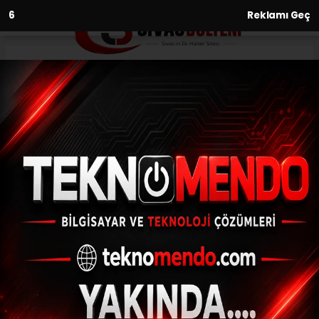
4
Reklamı Geç
Anasayfa
Sağlık
Kalıcı makyaj uygulamalarına
dikkat: “Körlüğe kadar
gidebilecek durumlar
oluşabilir”
SAĞLIK
(İHA) - İhlas Haber Ajansı | 30.09.2024 - 10:31, Güncelleme:
30.09.2024 - 10:25
Kalıcı makyaj uygulamalarına dikkat:
“Körlüğe kadar gidebilecek durumlar
oluşabilir”