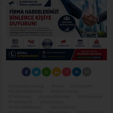
#KangalAğasıKonağı
#Sivas
#SivasTarihi
#ÇarşıbaşıMahallesi
#Nalbantlarbaşı
#TarihiKonak
#OsmanlıMimarisi
#KültürelMiras
#TarihiYapılar
#SivasKültürü
#TarihveMedeniyet
#SivasHaberleri
#OsmanlıDönemi
#SivasBulteni
#SivasTurizmi