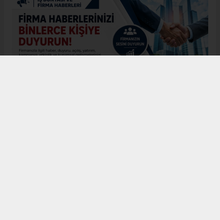
Menderes APAYDIN
sivasbulteni@yandex.com