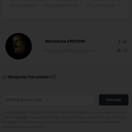
#SivasTARİHİ
#SİVASINGECMİŞİ
#TarihteSivas
Menderes APAYDIN
sivasbulteni@yandex.com
Okuyucu Yorumları
(1)
Gönder
Yorum yazarak Topluluk Kuralları’nı kabul etmiş bulunuyor ve sivasbulteni.com
sitesine yaptığınız yorumunuzla ilgili doğrudan veya dolaylı tüm sorumluluğu
tek başınıza üstleniyorsunuz. Yazılan tüm yorumlardan site yönetimi hiçbir
şekilde sorumlu tutulamaz.