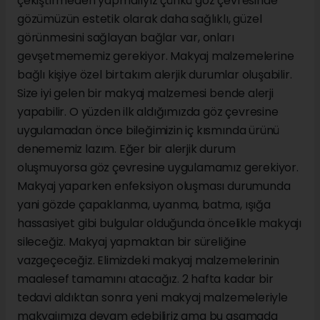
çekiştirmeden yapmalıyız çünkü göz çevresinde
gözümüzün estetik olarak daha sağlıklı, güzel
görünmesini sağlayan bağlar var, onları
gevşetmememiz gerekiyor. Makyaj malzemelerine
bağlı kişiye özel birtakım alerjik durumlar oluşabilir.
Size iyi gelen bir makyaj malzemesi bende alerji
yapabilir. O yüzden ilk aldığımızda göz çevresine
uygulamadan önce bileğimizin iç kısmında ürünü
denememiz lazım. Eğer bir alerjik durum
oluşmuyorsa göz çevresine uygulamamız gerekiyor.
Makyaj yaparken enfeksiyon oluşması durumunda
yani gözde çapaklanma, uyanma, batma, ışığa
hassasiyet gibi bulgular olduğunda öncelikle makyajı
sileceğiz. Makyaj yapmaktan bir süreliğine
vazgeçeceğiz. Elimizdeki makyaj malzemelerinin
maalesef tamamını atacağız. 2 hafta kadar bir
tedavi aldıktan sonra yeni makyaj malzemeleriyle
makyajımıza devam edebiliriz ama bu aşamada