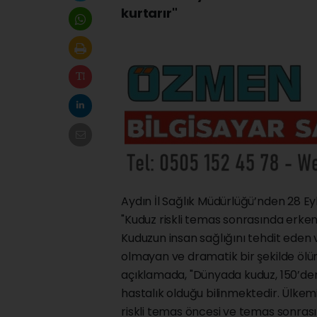
kurtarır"
Aydın İl Sağlık Müdürlüğü’nden 28 E
"Kuduz riskli temas sonrasında erke
Kuduzun insan sağlığını tehdit eden ve
olmayan ve dramatik bir şekilde ölüm
açıklamada, "Dünyada kuduz, 150’den f
hastalık olduğu bilinmektedir. Ülke
riskli temas öncesi ve temas sonrası 