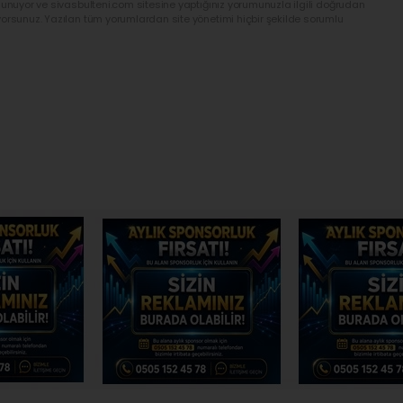
lunuyor ve sivasbulteni.com sitesine yaptığınız yorumunuzla ilgili doğrudan
yorsunuz. Yazılan tüm yorumlardan site yönetimi hiçbir şekilde sorumlu