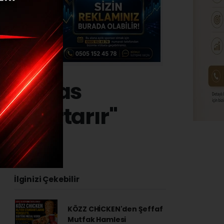
li temas
t kurtarır"
4 - 13:00
İlginizi Çekebilir
KÖZZ CHİCKEN'den Şeffaf
Mutfak Hamlesi