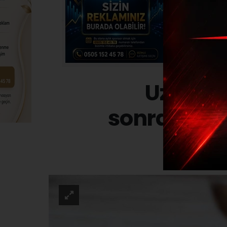
Uzmanla
sonrasında
SAĞLI