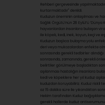
Rehberi çerçevesinde yapılmaktadır
kurtarmaktadır" denildi.
Kuduzun öneminin anlaşılması ve hast
Sağlık Örgütü’nün 28 Eylül’ü ’Dünya K
hayvanlardan insanlara bulaşan viral 
ile köpek, kedi, inek, koyun, keçi ve
Kuduzun başlıca bulaşma yolu enfekt
deri veya mukozalardan enfekte olmuş
sonrasında gerekli tedbirler alındı
sonrasında, zamanında, gerekli önlem
belirtiler görülmeye başladıktan sonr
aşılanması hastalığın insanlara bul
kedi ve köpeklere her yıl kuduz aşıl
kuduzdan koruyabiliriz. Kuduz riskli
az 15 dakika süre ile yıkandıktan son
Hekim tarafından Kuduz bağışıklamas
gerekli hallerde kuduz antiserumunu