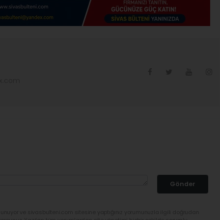
ex.com
Gönder
lunuyor ve sivasbulteni.com sitesine yaptığınız yorumunuzla ilgili doğrudan