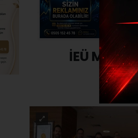
İEÜ Medica
SAĞLI