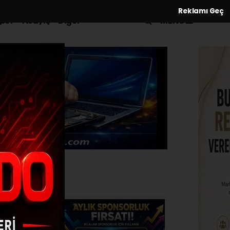
Reklamı Geç
MENÜ
por
Asayiş
Diğer