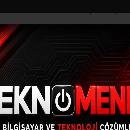
-Sanat-Tarih
Gündem
Ekonomi
Siyaset
Sağlık
S