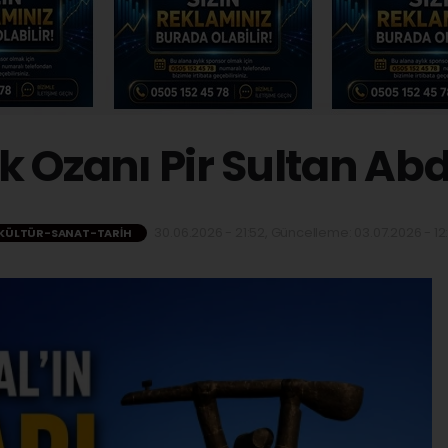
 Ozanı Pir Sultan Ab
30.06.2026 - 21:52, Güncelleme: 03.07.2026 - 12
KÜLTÜR-SANAT-TARIH