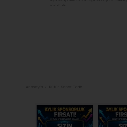
veya dolaylı tüm sorumluluğu tek başınıza üstleni
tutulamaz.
Anasayfa
Kültür-Sanat-Tarih