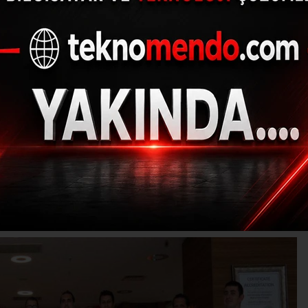
l Point Kalp Sağlığı Me
sağlığında öncü
(İHA) - İhlas Haber Ajansı | 29.09.2024 - 11:33, Güncelleme: 29.09.202
K