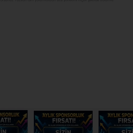
yorsunuz. Yazılan tüm yorumlardan site yönetimi hiçbir şekilde sorumlu