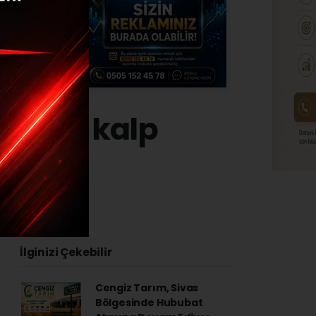
rkezi, kalp
4 - 11:02
İlginizi Çekebilir
Cengiz Tarım, Sivas
Bölgesinde Hububat