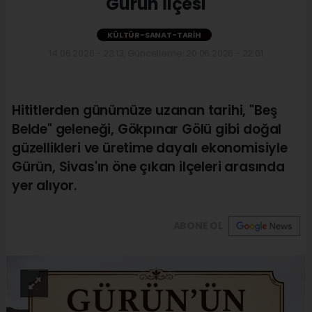
Gürün İlçesi
KÜLTÜR-SANAT-TARIH
14.06.2026 - 23:13, Güncelleme: 20.06.2026 - 22:01
Hititlerden günümüze uzanan tarihi, "Beş
Belde" geleneği, Gökpınar Gölü gibi doğal
güzellikleri ve üretime dayalı ekonomisiyle
Gürün, Sivas'ın öne çıkan ilçeleri arasında
yer alıyor.
ABONE OL