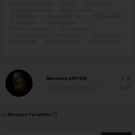
#KangalAğasıKonağı
#Sivas
#SivasTarihi
#ÇarşıbaşıMahallesi
#Nalbantlarbaşı
#TarihiKonak
#OsmanlıMimarisi
#KültürelMiras
#TarihiYapılar
#SivasKültürü
#TarihveMedeniyet
#SivasHaberleri
#OsmanlıDönemi
#SivasBulteni
#SivasTurizmi
#SivasTARİHİ
#SİVASINGECMİŞİ
#TarihteSivas
Menderes APAYDIN
sivasbulteni@yandex.com
Okuyucu Yorumları
(1)