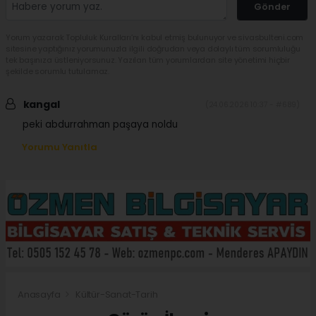
Gönder
Yorum yazarak Topluluk Kuralları’nı kabul etmiş bulunuyor ve sivasbulteni.com
sitesine yaptığınız yorumunuzla ilgili doğrudan veya dolaylı tüm sorumluluğu
tek başınıza üstleniyorsunuz. Yazılan tüm yorumlardan site yönetimi hiçbir
şekilde sorumlu tutulamaz.
kangal
(24.06.2026 10:37 - #689)
peki abdurrahman paşaya noldu
Yorumu Yanıtla
Anasayfa
Kültür-Sanat-Tarih