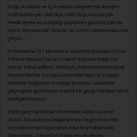
Doğu Anadolu ve İç Anadolu bölgelerinin kesişim
noktasında yer alan ilçe, tarih boyunca birçok
medeniyete ev sahipliği yaparken günümüzde de
tarım, hayvancılık, ticaret ve turizm alanlarında öne
çıkıyor.
İl merkezine 137 kilometre uzaklıkta bulunan Gürün,
Tohma Havzası'nın en önemli noktalarından biri
olarak kabul ediliyor. Malatya, Kahramanmaraş ve
Kayseri illerine komşu konumdaki ilçe, üç bölgeyi
birbirine bağlayan stratejik konumu nedeniyle
geçmişten günümüze önemli bir geçiş merkezi olma
özelliğini koruyor.
Tarihi geçmişi Hititler dönemine kadar uzanan
Gürün, Kapadokya belgelerinde Tegarama, Hitit
kaynaklarında Tagarama, Asur kaynaklarında
Tilgarimmu, Tevrat'ta Togarma ve Bizans