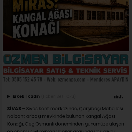
Erkek
|
Kadın
(Haberi Sesli Oku)
SİVAS –
Sivas kent merkezinde, Çarşıbaşı Mahallesi
Nalbantlarbaşı mevkiinde bulunan Kangal Ağası
Konağı, Geç Osmanlı döneminden günümüze ulaşan
en önemli sivil mimari yapılar arasında yer alıyor.