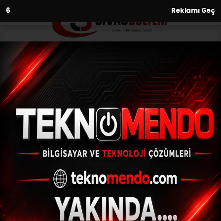
4
Reklamı Geç
Anasayfa
Sağlık
Dahiliye uzmanları Giresun’da
toplandı, diyabetin endişe
verici artışı tartışıldı
SAĞLIK
(İHA) - İhlas Haber Ajansı | 28.09.2024 - 13:30, Güncelleme:
28.09.2024 - 13:28
Dahiliye uzmanları Giresun’da toplandı,
diyabetin endişe verici artışı tartışıldı
ABONE OL