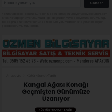
Gönder
Yorum yazarak Topluluk Kuralları’nı kabul etmiş bulunuyor ve sivasbulteni.com
sitesine yaptığınız yorumunuzla ilgili doğrudan veya dolaylı tüm sorumluluğu
tek başınıza üstleniyorsunuz. Yazılan tüm yorumlardan site yönetimi hiçbir
şekilde sorumlu tutulamaz.
Anasayfa
Kültür-Sanat-Tarih
Kangal Ağası Konağı
Geçmişten Günümüze
Uzanıyor
KÜLTÜR-SANAT-TARIH