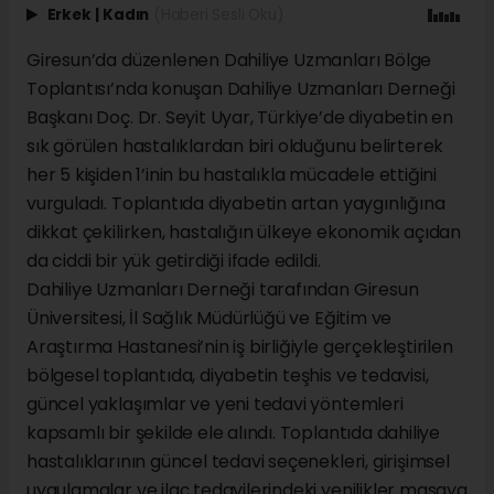
Erkek
|
Kadın
(Haberi Sesli Oku)
Giresun’da düzenlenen Dahiliye Uzmanları Bölge
Toplantısı’nda konuşan Dahiliye Uzmanları Derneği
Başkanı Doç. Dr. Seyit Uyar, Türkiye’de diyabetin en
sık görülen hastalıklardan biri olduğunu belirterek
her 5 kişiden 1’inin bu hastalıkla mücadele ettiğini
vurguladı. Toplantıda diyabetin artan yaygınlığına
dikkat çekilirken, hastalığın ülkeye ekonomik açıdan
da ciddi bir yük getirdiği ifade edildi.
Dahiliye Uzmanları Derneği tarafından Giresun
Üniversitesi, İl Sağlık Müdürlüğü ve Eğitim ve
Araştırma Hastanesi’nin iş birliğiyle gerçekleştirilen
bölgesel toplantıda, diyabetin teşhis ve tedavisi,
güncel yaklaşımlar ve yeni tedavi yöntemleri
kapsamlı bir şekilde ele alındı. Toplantıda dahiliye
hastalıklarının güncel tedavi seçenekleri, girişimsel
uygulamalar ve ilaç tedavilerindeki yenilikler masaya