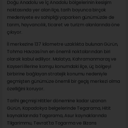
Doğu Anadolu ve İç Anadolu bölgelerinin kesişim
noktasında yer alan ilçe, tarih boyunca birçok
medeniyete ev sahipliği yaparken günümüzde de
tarım, hayvancılık, ticaret ve turizm alanlarında öne
çıkıyor.
İl merkezine 137 kilometre uzaklıkta bulunan Gürün,
Tohma Havzası'nın en önemli noktalarından biri
olarak kabul ediliyor. Malatya, Kahramanmaraş ve
Kayseri illerine komşu konumdaki ilçe, üç bölgeyi
birbirine bağlayan stratejik konumu nedeniyle
geçmişten günümüze önemli bir geçiş merkezi olma
özelliğini koruyor.
Tarihi geçmişi Hititler dönemine kadar uzanan
Gürün, Kapadokya belgelerinde Tegarama, Hitit
kaynaklarında Tagarama, Asur kaynaklarında
Tilgarimmu, Tevrat'ta Togarma ve Bizans