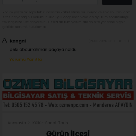
Yorum yazarak Topluluk Kuralları’nı kabul etmiş bulunuyor ve sivasbulteni.com
sitesine yaptığınız yorumunuzla ilgili doğrudan veya dolaylı tüm sorumluluğu
tek başınıza üstleniyorsunuz. Yazılan tüm yorumlardan site yönetimi hiçbir
şekilde sorumlu tutulamaz.
kangal
(24.06.2026 10:37 - #689)
peki abdurrahman paşaya noldu
Yorumu Yanıtla
Anasayfa
Kültür-Sanat-Tarih
Gürün İlçesi