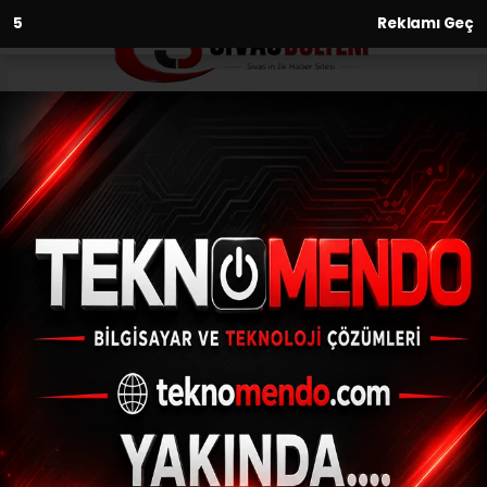
3
Reklamı Geç
Anasayfa
Kültür-Sanat-Tarih
Kale Üzerinde Bir Asırlık Nöbet:
Sivas Saat Kulesi
KÜLTÜR-SANAT-TARIH
(Menderes APAYDIN) - Sivas Bülteni | 01.06.2026 - 00:01, Güncelleme:
01.06.2026 - 10:00
Tarihi yapı, Sivas Kalesi’nin bulunduğu
alanda yer alıyordu ve dönemin şehir
siluetinin en dikkat çekici unsurlarından
biriydi.