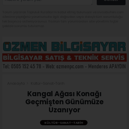
Yorum yazarak Topluluk Kuralları’nı kabul etmiş bulunuyor ve sivasbulteni.com
sitesine yaptığınız yorumunuzla ilgili doğrudan veya dolaylı tüm sorumluluğu
tek başınıza üstleniyorsunuz. Yazılan tüm yorumlardan site yönetimi hiçbir
şekilde sorumlu tutulamaz.
Anasayfa
Kültür-Sanat-Tarih
Kangal Ağası Konağı
Geçmişten Günümüze
Uzanıyor
KÜLTÜR-SANAT-TARIH