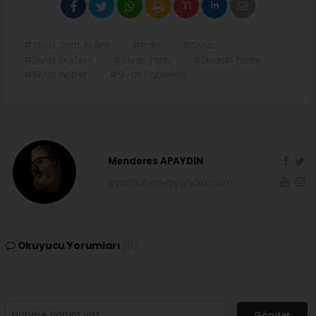
#Sivas Saat Kulesi
#Kale
#Sivas
#Sivas bulteni
#Sivas tarih
#Sivasin tarihi
#Sivas haber
#Sivas haberleri
Menderes APAYDIN
sivasbulteni@yandex.com
Okuyucu Yorumları
(0)
Gönder