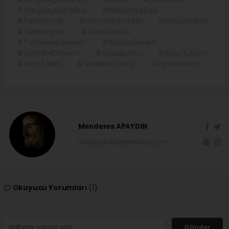
#ÇarşıbaşıMahallesi
#Nalbantlarbaşı
#TarihiKonak
#OsmanlıMimarisi
#KültürelMiras
#TarihiYapılar
#SivasKültürü
#TarihveMedeniyet
#SivasHaberleri
#OsmanlıDönemi
#SivasBulteni
#SivasTurizmi
#SivasTARİHİ
#SİVASINGECMİŞİ
#TarihteSivas
Menderes APAYDIN
sivasbulteni@yandex.com
Okuyucu Yorumları
(1)
Gönder