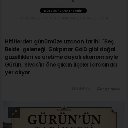
KÜLTÜR-SANAT-TARIH
14.06.2026 - 23:13, Güncelleme: 20.06.2026 - 22:01
Hititlerden günümüze uzanan tarihi, "Beş
Belde" geleneği, Gökpınar Gölü gibi doğal
güzellikleri ve üretime dayalı ekonomisiyle
Gürün, Sivas'ın öne çıkan ilçeleri arasında
yer alıyor.
ABONE OL