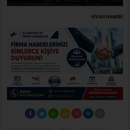
SIVAS HABERİ
#KangalAğasıKonağı
#Sivas
#SivasTarihi