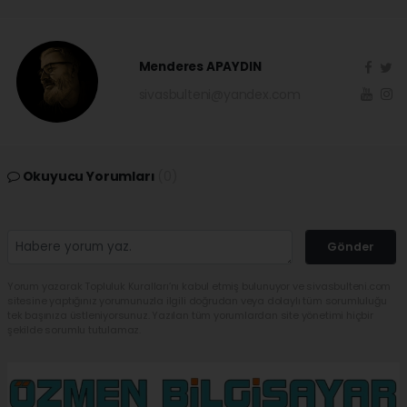
Menderes APAYDIN
sivasbulteni@yandex.com
Okuyucu Yorumları
(0)
Gönder
Yorum yazarak Topluluk Kuralları’nı kabul etmiş bulunuyor ve sivasbulteni.com
sitesine yaptığınız yorumunuzla ilgili doğrudan veya dolaylı tüm sorumluluğu
tek başınıza üstleniyorsunuz. Yazılan tüm yorumlardan site yönetimi hiçbir
şekilde sorumlu tutulamaz.