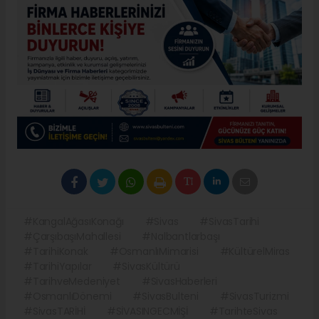
#KangalAğasıKonağı
#Sivas
#SivasTarihi
#ÇarşıbaşıMahallesi
#Nalbantlarbaşı
#TarihiKonak
#OsmanlıMimarisi
#KültürelMiras
#TarihiYapılar
#SivasKültürü
#TarihveMedeniyet
#SivasHaberleri
#OsmanlıDönemi
#SivasBulteni
#SivasTurizmi
#SivasTARİHİ
#SİVASINGECMİŞİ
#TarihteSivas