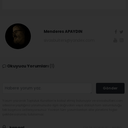
Menderes APAYDIN
sivasbulteni@yandex.com
Okuyucu Yorumları
(1)
Gönder
Yorum yazarak Topluluk Kuralları’nı kabul etmiş bulunuyor ve sivasbulteni.com
sitesine yaptığınız yorumunuzla ilgili doğrudan veya dolaylı tüm sorumluluğu
tek başınıza üstleniyorsunuz. Yazılan tüm yorumlardan site yönetimi hiçbir
şekilde sorumlu tutulamaz.
kangal
(24.06.2026 10:37 - #689)