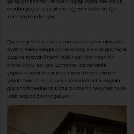
geniş iç mekânları ve özenli işçiliği sayesinde konak,
aradan geçen uzun yıllara rağmen tarihî kimliğini
korumayı sürdürüyor.
Çarşıbaşı Mahallesi’nde zamana meydan okuyarak
ayakta kalan Kangal Ağası Konağı, Sivas’ın geçmişini
bugüne taşıyan önemli kültür varlıklarından biri
olarak kabul ediliyor. Uzmanlar, bu tür tarihî
yapıların korunmasının yalnızca mimari mirasın
yaşatılmasına değil, aynı zamanda kent kimliğinin
güçlendirilmesine ve kültür turizminin gelişmesine de
katkı sağladığını vurguluyor.