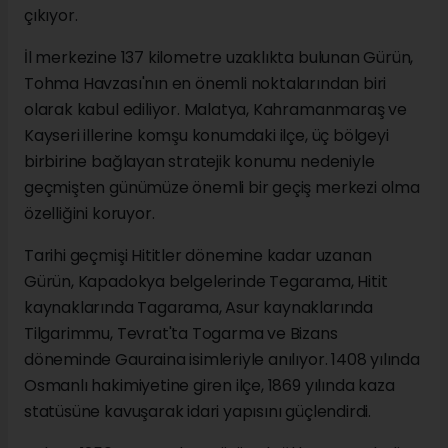
çıkıyor.
İl merkezine 137 kilometre uzaklıkta bulunan Gürün,
Tohma Havzası'nın en önemli noktalarından biri
olarak kabul ediliyor. Malatya, Kahramanmaraş ve
Kayseri illerine komşu konumdaki ilçe, üç bölgeyi
birbirine bağlayan stratejik konumu nedeniyle
geçmişten günümüze önemli bir geçiş merkezi olma
özelliğini koruyor.
Tarihi geçmişi Hititler dönemine kadar uzanan
Gürün, Kapadokya belgelerinde Tegarama, Hitit
kaynaklarında Tagarama, Asur kaynaklarında
Tilgarimmu, Tevrat'ta Togarma ve Bizans
döneminde Gauraina isimleriyle anılıyor. 1408 yılında
Osmanlı hakimiyetine giren ilçe, 1869 yılında kaza
statüsüne kavuşarak idari yapısını güçlendirdi.