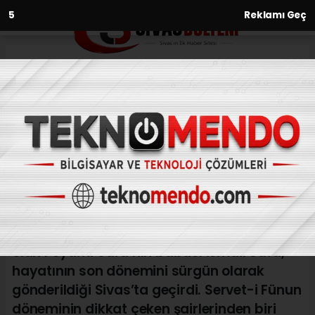
3
Reklamı Geç
Anasayfa
Kültür-Sanat-Tarih
Peyami Safa’nın Babası İsmail
Safa’nın Sivas’taki Mezarı
KÜLTÜR-SANAT-TARIH
(Web Sitesi) - Web Sitesi | 28.05.2026 - 19:44, Güncelleme:
28.05.2026 - 20:03
Türk edebiyatının önemli isimlerinden biri
olan Peyami Safa’nın babası İsmail Safa,
hayatının son dönemini sürgün olarak
gönderildiği Sivas’ta geçirdi. Servet-i Fünun
döneminin dikkat çeken şairlerinden biri