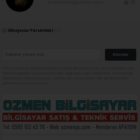
sivasbulteni@yandex.com
Okuyucu Yorumları
(0)
Gönder
Yorum yazarak Topluluk Kuralları’nı kabul etmiş bulunuyor ve sivasbulteni.com
sitesine yaptığınız yorumunuzla ilgili doğrudan veya dolaylı tüm sorumluluğu
tek başınıza üstleniyorsunuz. Yazılan tüm yorumlardan site yönetimi hiçbir
şekilde sorumlu tutulamaz.