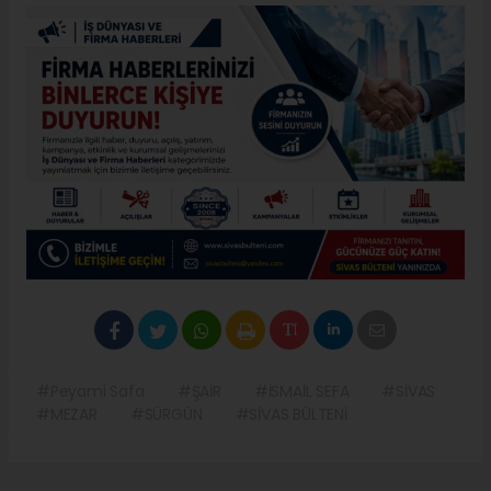
#Peyami Safa
#ŞAİR
#İSMAİL SEFA
#SİVAS
#MEZAR
#SÜRGÜN
#SİVAS BÜLTENİ