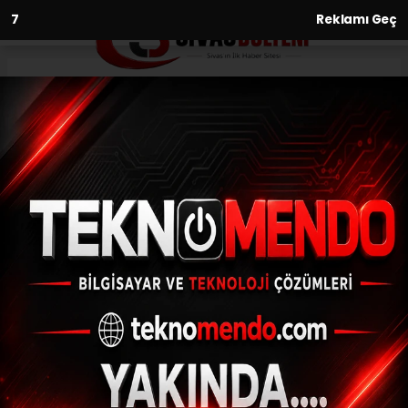
6
Reklamı Geç
Anasayfa
Kültür-Sanat-Tarih
Şehrin Sessiz Tanığı: Adına
Türküler Yazılan Kale
KÜLTÜR-SANAT-TARIH
(Web Sitesi) - Web Sitesi | 28.05.2026 - 18:45, Güncelleme:
28.05.2026 - 19:02
Sivas şehir merkezinde yer alan ve kentin en
önemli tarihi yapılarından biri olarak kabul
edilen, adına türküler yazılan Kale,
yüzyıllardır Anadolu’nun önemli savunma
noktalarından biri olma özelliğini taşıyor.