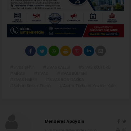
#Sivas şehir
#SİVAS KALESİ
#SİVAS KÜLTÜRÜ
#MİRAS
#SİVAS
#SİVAS BÜLTENİ
#SİVAS HABER
#SİVAS SON DAKİKA
#Şehrin Sessiz Tanığ
#Adına Türküler Yazılan Kale
Menderes Apaydın
sivasbulteni@yandex.com