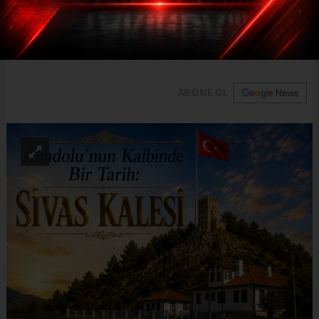
Tarihi geçmişi Bizans dönemine kadar
uzanan kale, Selçuklu ve Osmanlı
dönemlerinde de stratejik önemini korudu.
ABONE OL