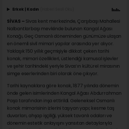
Erkek
|
Kadın
(Haberi Sesli Oku)
SİVAS –
Sivas kent merkezinde, Çarşıbaşı Mahallesi
Nalbantlarbaşı mevkiinde bulunan Kangal Ağası
Konağı, Geç Osmanlı döneminden günümüze ulaşan
en önemli sivil mimari yapılar arasında yer alıyor.
Yaklaşık 150 yıllık geçmişiyle dikkat çeken tarihi
konak, mimari özellikleri, üstlendiği kamusal işlevler
ve şehir tarihindeki yeriyle Sivas’ın kültürel mirasının
simge eserlerinden biri olarak öne çıkıyor.
Tarihi kaynaklara göre konak, 1877 yılında dönemin
önde gelen isimlerinden Kangal Ağası Abdurrahman
Paşa tarafından inşa ettirildi. Geleneksel Osmanlı
konak mimarisinin izlerini taşıyan yapı; kesme taş
duvarları, ahşap işçiliği, yüksek tavanlı odaları ve
dönemin estetik anlayışını yansıtan detaylarıyla