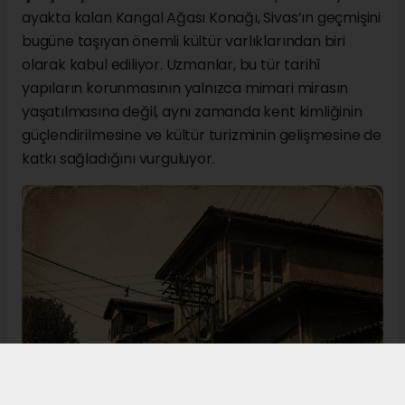
ayakta kalan Kangal Ağası Konağı, Sivas’ın geçmişini
bugüne taşıyan önemli kültür varlıklarından biri
olarak kabul ediliyor. Uzmanlar, bu tür tarihî
yapıların korunmasının yalnızca mimari mirasın
yaşatılmasına değil, aynı zamanda kent kimliğinin
güçlendirilmesine ve kültür turizminin gelişmesine de
katkı sağladığını vurguluyor.