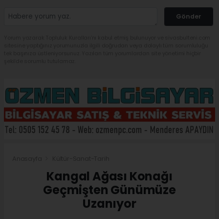
Gönder
Yorum yazarak Topluluk Kuralları’nı kabul etmiş bulunuyor ve sivasbulteni.com
sitesine yaptığınız yorumunuzla ilgili doğrudan veya dolaylı tüm sorumluluğu
tek başınıza üstleniyorsunuz. Yazılan tüm yorumlardan site yönetimi hiçbir
şekilde sorumlu tutulamaz.
Anasayfa
Kültür-Sanat-Tarih
Kangal Ağası Konağı
Geçmişten Günümüze
Uzanıyor