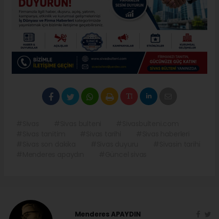
#Sivas
#Sivas bulteni
#Sivasbulteni.com
#Sivas tanitim
#Sivas tarihi
#Sivas haberleri
#Sivas son dakika
#Sivas duyuru
#Sivasin tarihi
#Menderes apaydın
#Güncel sivas
Menderes APAYDIN