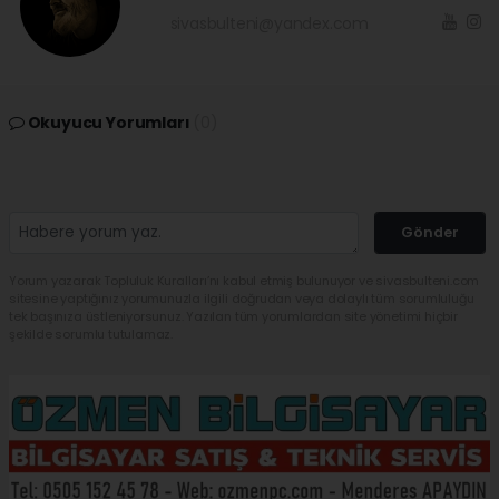
sivasbulteni@yandex.com
Okuyucu Yorumları
(0)
Gönder
Yorum yazarak Topluluk Kuralları’nı kabul etmiş bulunuyor ve sivasbulteni.com
sitesine yaptığınız yorumunuzla ilgili doğrudan veya dolaylı tüm sorumluluğu
tek başınıza üstleniyorsunuz. Yazılan tüm yorumlardan site yönetimi hiçbir
şekilde sorumlu tutulamaz.