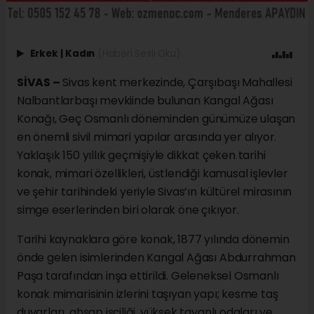
Erkek
|
Kadın
(Haberi Sesli Oku)
SİVAS –
Sivas kent merkezinde, Çarşıbaşı Mahallesi
Nalbantlarbaşı mevkiinde bulunan Kangal Ağası
Konağı, Geç Osmanlı döneminden günümüze ulaşan
en önemli sivil mimari yapılar arasında yer alıyor.
Yaklaşık 150 yıllık geçmişiyle dikkat çeken tarihi
konak, mimari özellikleri, üstlendiği kamusal işlevler
ve şehir tarihindeki yeriyle Sivas’ın kültürel mirasının
simge eserlerinden biri olarak öne çıkıyor.
Tarihi kaynaklara göre konak, 1877 yılında dönemin
önde gelen isimlerinden Kangal Ağası Abdurrahman
Paşa tarafından inşa ettirildi. Geleneksel Osmanlı
konak mimarisinin izlerini taşıyan yapı; kesme taş
duvarları, ahşap işçiliği, yüksek tavanlı odaları ve