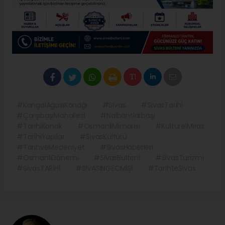
#KangalAğasıKonağı
#Sivas
#SivasTarihi
#ÇarşıbaşıMahallesi
#Nalbantlarbaşı
#TarihiKonak
#OsmanlıMimarisi
#KültürelMiras
#TarihiYapılar
#SivasKültürü
#TarihveMedeniyet
#SivasHaberleri
#OsmanlıDönemi
#SivasBulteni
#SivasTurizmi
#SivasTARİHİ
#SİVASINGECMİŞİ
#TarihteSivas