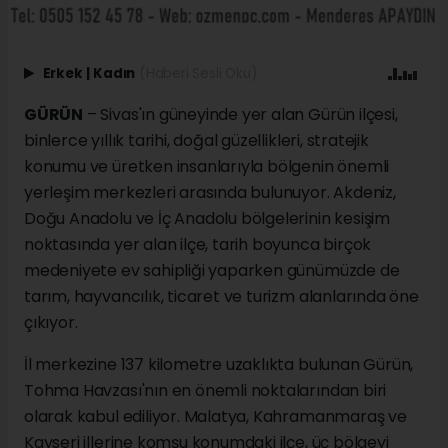
Erkek
|
Kadın
(Haberi Sesli Oku)
GÜRÜN
– Sivas'ın güneyinde yer alan Gürün ilçesi,
binlerce yıllık tarihi, doğal güzellikleri, stratejik
konumu ve üretken insanlarıyla bölgenin önemli
yerleşim merkezleri arasında bulunuyor. Akdeniz,
Doğu Anadolu ve İç Anadolu bölgelerinin kesişim
noktasında yer alan ilçe, tarih boyunca birçok
medeniyete ev sahipliği yaparken günümüzde de
tarım, hayvancılık, ticaret ve turizm alanlarında öne
çıkıyor.
İl merkezine 137 kilometre uzaklıkta bulunan Gürün,
Tohma Havzası'nın en önemli noktalarından biri
olarak kabul ediliyor. Malatya, Kahramanmaraş ve
Kayseri illerine komşu konumdaki ilçe, üç bölgeyi