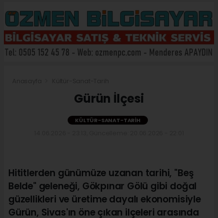
Anasayfa
Kültür-Sanat-Tarih
Gürün İlçesi
KÜLTÜR-SANAT-TARIH
14.06.2026 - 23:13, Güncelleme: 20.06.2026 - 22:01
Hititlerden günümüze uzanan tarihi, "Beş
Belde" geleneği, Gökpınar Gölü gibi doğal
güzellikleri ve üretime dayalı ekonomisiyle
Gürün, Sivas'ın öne çıkan ilçeleri arasında