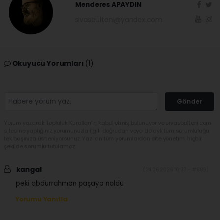
Menderes APAYDIN
sivasbulteni@yandex.com
Okuyucu Yorumları
(1)
Gönder
Yorum yazarak Topluluk Kuralları’nı kabul etmiş bulunuyor ve sivasbulteni.com
sitesine yaptığınız yorumunuzla ilgili doğrudan veya dolaylı tüm sorumluluğu
tek başınıza üstleniyorsunuz. Yazılan tüm yorumlardan site yönetimi hiçbir
şekilde sorumlu tutulamaz.
kangal
(24.06.2026 10:37 - #689)
peki abdurrahman paşaya noldu
Yorumu Yanıtla