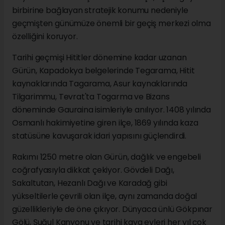
birbirine bağlayan stratejik konumu nedeniyle
geçmişten günümüze önemli bir geçiş merkezi olma
özelliğini koruyor.
Tarihi geçmişi Hititler dönemine kadar uzanan
Gürün, Kapadokya belgelerinde Tegarama, Hitit
kaynaklarında Tagarama, Asur kaynaklarında
Tilgarimmu, Tevrat'ta Togarma ve Bizans
döneminde Gauraina isimleriyle anılıyor. 1408 yılında
Osmanlı hakimiyetine giren ilçe, 1869 yılında kaza
statüsüne kavuşarak idari yapısını güçlendirdi.
Rakımı 1250 metre olan Gürün, dağlık ve engebeli
coğrafyasıyla dikkat çekiyor. Gövdeli Dağı,
Sakaltutan, Hezanlı Dağı ve Karadağ gibi
yükseltilerle çevrili olan ilçe, aynı zamanda doğal
güzellikleriyle de öne çıkıyor. Dünyaca ünlü Gökpınar
Gölü, Şuğul Kanyonu ve tarihi kaya evleri her yıl çok