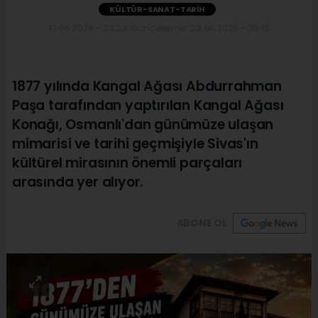
KÜLTÜR-SANAT-TARIH
17.06.2026 - 23:23, Güncelleme: 23.06.2026 - 20:15
1877 yılında Kangal Ağası Abdurrahman
Paşa tarafından yaptırılan Kangal Ağası
Konağı, Osmanlı'dan günümüze ulaşan
mimarisi ve tarihi geçmişiyle Sivas'ın
kültürel mirasının önemli parçaları
arasında yer alıyor.
ABONE OL