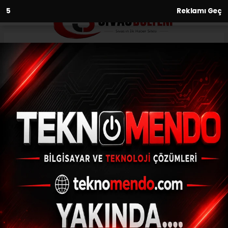
3
Reklamı Geç
Anasayfa
Kültür-Sanat-Tarih
Geçmişten Günümüze Sivas’ın
İzleri Sivas Bülteni’nde Yaşıyor
KÜLTÜR-SANAT-TARIH
(Menderes APAYDIN) - Sivas Bülteni | 02.06.2026 - 00:26,
Güncelleme: 02.06.2026 - 11:04
Geçmişten günümüze uzanan Sivas’ın
tarihi, kültürel mirası ve unutulmaya yüz
tutmuş hatıraları; 2008 yılında Menderes
Apaydın tarafından kurulan Sivas
Bülteni’nde yaşamaya devam ediyor.