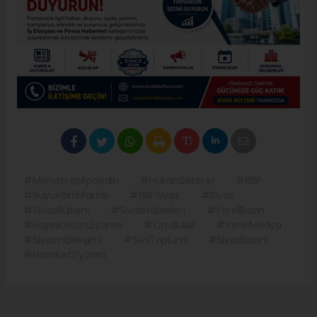
#MenderesApaydın
#HakanSezerer
#BBP
#BüyükBirlikPartisi
#BBPSivas
#Sivas
#SivasBülteni
#SivasHaberleri
#YerelBasın
#HayırlıOlsunZiyareti
#OrtakAkıl
#YerelMedya
#SivasınGelişimi
#SivilToplum
#SivasBasını
#NezaketZiyareti