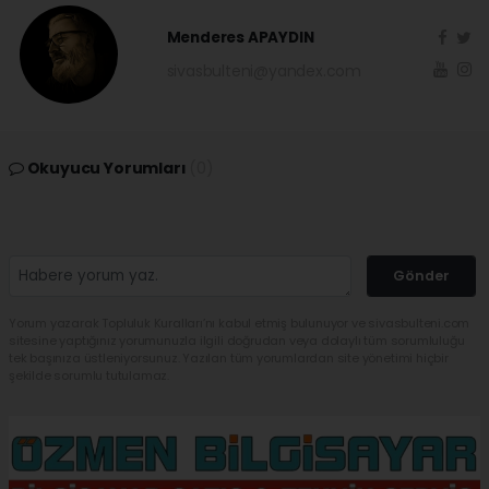
Menderes APAYDIN
sivasbulteni@yandex.com
Okuyucu Yorumları
(0)
Gönder
Yorum yazarak Topluluk Kuralları’nı kabul etmiş bulunuyor ve sivasbulteni.com
sitesine yaptığınız yorumunuzla ilgili doğrudan veya dolaylı tüm sorumluluğu
tek başınıza üstleniyorsunuz. Yazılan tüm yorumlardan site yönetimi hiçbir
şekilde sorumlu tutulamaz.