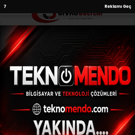
6
Reklamı Geç
Anasayfa
Gündem
Apaydın’dan Sezerer’e Tebrik
Ziyareti
GÜNDEM
22.06.2026 - 17:42, Güncelleme: 22.06.2026 - 17:53
Sivas Bülteni İnternet Gazetesi İmtiyaz
Sahibi ve Genel Yayın Yönetmeni Menderes
Apaydın, BBP Sivas İl Başkanlığı görevine
seçilen Hakan Sezerer’e hayırlı olsun
ziyaretinde bulundu. Görüşmede kent
gündemi, yerel basının önemi ve Sivas’ın