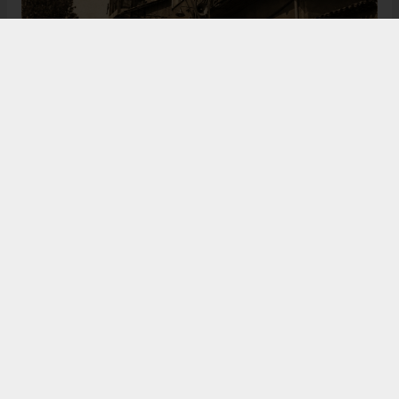
Bugün de tarih meraklılarının, araştırmacıların ve
ziyaretçilerin ilgisini çeken Kangal Ağası Konağı,
Osmanlı’dan Cumhuriyet’e uzanan çok katmanlı
geçmişiyle Sivas’ın köklü tarihine ışık tutmaya
devam ediyor. Şehrin kültürel belleğinde önemli bir
yere sahip olan bu tarihî eser, gelecek nesillere
aktarılması gereken değerli miraslar arasında
gösteriliyor.