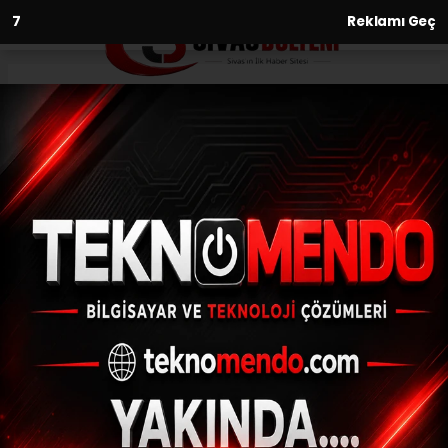
5
Reklamı Geç
Anasayfa
Kültür-Sanat-Tarih
Asırlık Çorapçı Hanı Sivas'ın
Kültürel Mirasını Yaşatıyor
KÜLTÜR-SANAT-TARIH
28.06.2026 - 20:15, Güncelleme: 28.06.2026 - 20:33
Bir zamanlar tüccarların ve yolcuların
uğrak noktası olan Çorapçı Hanı, Sivas
Belediyesi'nin restorasyonuyla yeniden
hayat buldu. Tarihi yapı bugün kültür,
sanat ve geleneksel el sanatlarının buluşma
merkezi olarak ziyaretçilerini ağırlıyor.