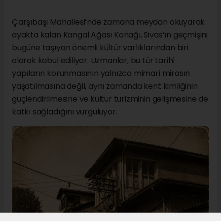
Çarşıbaşı Mahallesi’nde zamana meydan okuyarak
ayakta kalan Kangal Ağası Konağı, Sivas’ın geçmişini
bugüne taşıyan önemli kültür varlıklarından biri
olarak kabul ediliyor. Uzmanlar, bu tür tarihî
yapıların korunmasının yalnızca mimari mirasın
yaşatılmasına değil, aynı zamanda kent kimliğinin
güçlendirilmesine ve kültür turizminin gelişmesine de
katkı sağladığını vurguluyor.