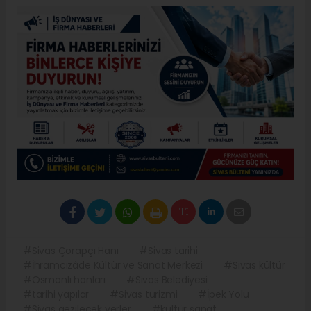
#Sivas Çorapçı Hanı
#Sivas tarihi
#İhramcızâde Kültür ve Sanat Merkezi
#Sivas kültür
#Osmanlı hanları
#Sivas Belediyesi
#tarihi yapılar
#Sivas turizmi
#İpek Yolu
#Sivas gezilecek yerler
#kültür sanat