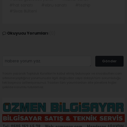
#hat sanatı
#ebru sanatı
#tezhip
#Sivas Bülteni
Okuyucu Yorumları
(0)
Gönder
Yorum yazarak Topluluk Kuralları’nı kabul etmiş bulunuyor ve sivasbulteni.com
sitesine yaptığınız yorumunuzla ilgili doğrudan veya dolaylı tüm sorumluluğu
tek başınıza üstleniyorsunuz. Yazılan tüm yorumlardan site yönetimi hiçbir
şekilde sorumlu tutulamaz.