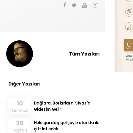
Tüm Yazıları
Diğer Yazıları
10
Dağlara, Bozkırlara, Sivas'a
Gidesim Gelir
Temmuz
30
Hele gardaş, gel şöyle otur da iki
çift laf edek
Haziran