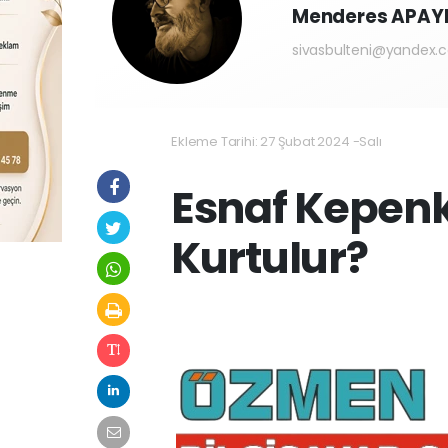
Menderes APAY
sivasbulteni@yandex.
Ekleme Tarihi: 27 Şubat 2024 -Salı
Esnaf Kepenk
Kurtulur?