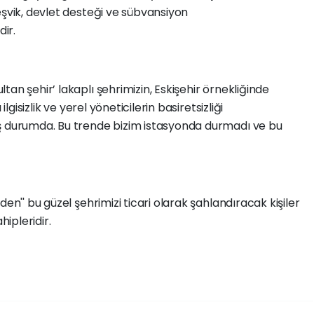
eşvik, devlet desteği ve sübvansiyon
dir.
an şehir’ lakaplı şehrimizin, Eskişehir örnekliğinde
ilgisizlik ve yerel yöneticilerin basiretsizliği
ş durumda. Bu trende bizim istasyonda durmadı ve bu
en'' bu güzel şehrimizi ticari olarak şahlandıracak kişiler
hipleridir.