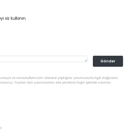
i siz kullanın.
Gönder
lunuyor ve sivasbulteni.com sitesine yaptığınız yorumunuzla ilgili doğrudan
yorsunuz. Yazılan tüm yorumlardan site yönetimi hiçbir şekilde sorumlu
yı