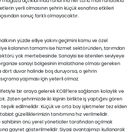
 mağaza açtıklarında raflarına her türlü malı rahatlıkla
lerin yerli olmasının şehrin küçük esnafına etkileri
çısından sonuç farklı olmayacaktır.
 halkının yüzde elliye yakını geçimini kamu ve özel
riye kalanının tamamı ise hizmet sektöründen, tarımdan
ektörü yok mertebesinde. Sanayisi ise istenilen seviyeye
n organize sanayi bölgesinin imalathane olması gereken
a dört duvar halinde boş duruyorsa, o şehrin
 sıçrama yapması için yeterli olmaz.
fetiyle bir araya gelerek KOBİ’lere sağlanan kolaylık ve
 Zaten şehrimizde iki kişinin birlikte iş yaptığını gören
eşvik edilmelidir. Küçük ve orta boy işletmeler tez elden
 tabiat güzelliklerimizin tanıtımına hız verilmelidir.
ahibinin önü yerel yöneticiler tarafından açılmak
sına gayret gösterilmelidir. Siyasi avantajımızı kullanarak