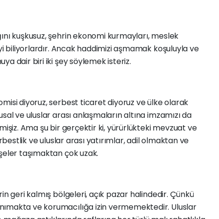
ğını kuşkusuz, şehrin ekonomi kurmayları, meslek
iyi biliyorlardır. Ancak haddimizi aşmamak koşuluyla ve
a dair biri iki şey söylemek isteriz.
misi diyoruz, serbest ticaret diyoruz ve ülke olarak
usal ve uluslar arası anlaşmaların altına imzamızı da
mişiz. Ama şu bir gerçektir ki, yürürlükteki mevzuat ve
erbestlik ve uluslar arası yatırımlar, adil olmaktan ve
işeler taşımaktan çok uzak.
in geri kalmış bölgeleri, açık pazar halindedir. Çünkü
nımakta ve korumacılığa izin vermemektedir. Uluslar