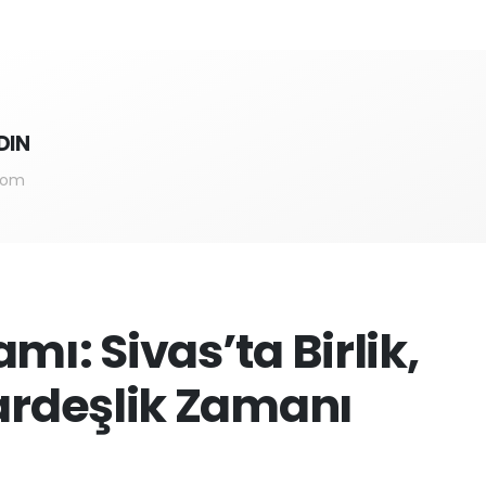
DIN
com
ı: Sivas’ta Birlik,
ardeşlik Zamanı