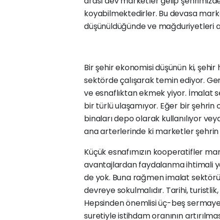
arası dev marketler gelip şehrimizde
koyabilmektedirler. Bu devasa market
düşünüldüğünde ve mağduriyetleri a
Bir şehir ekonomisi düşünün ki, şehir
sektörde çalışarak temin ediyor. Ge
ve esnaflıktan ekmek yiyor. İmalat s
bir türlü ulaşamıyor. Eğer bir şehri
binaları depo olarak kullanılıyor vey
ana arterlerinde ki marketler şehrin
Küçük esnafımızın kooperatifler mari
avantajlardan faydalanma ihtimali yok.
de yok. Buna rağmen imalat sektörü t
devreye sokulmalıdır. Tarihi, turistlik,
Hepsinden önemlisi üç-beş sermaye s
suretiyle istihdam oranının artırılma