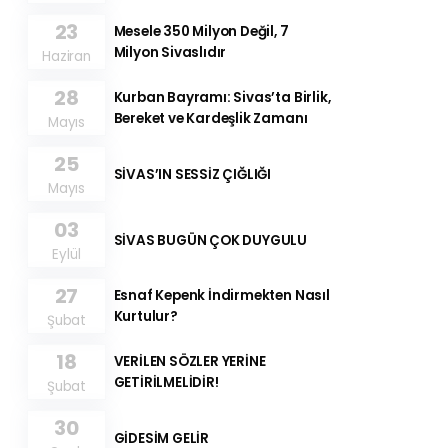
23
Mesele 350 Milyon Değil, 7
Milyon Sivaslıdır
Haziran
28
Kurban Bayramı: Sivas’ta Birlik,
Bereket ve Kardeşlik Zamanı
Mayıs
25
SİVAS’IN SESSİZ ÇIĞLIĞI
Mayıs
03
SİVAS BUGÜN ÇOK DUYGULU
Eylül
27
Esnaf Kepenk İndirmekten Nasıl
Kurtulur?
Şubat
18
VERİLEN SÖZLER YERİNE
GETİRİLMELİDİR!
Şubat
30
GİDESİM GELİR