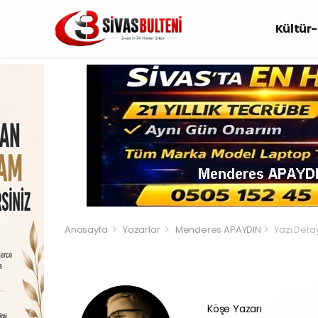
Kültür
Anasayfa
Yazarlar
Menderes APAYDIN
Yazı Deta
Köşe Yazarı