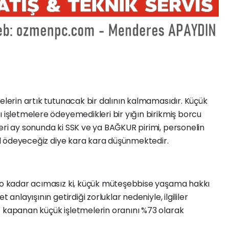
melerin artık tutunacak bir dalının kalmamasıdır. Küçük
ı işletmelere ödeyemedikleri bir yığın birikmiş borcu
eri ay sonunda ki SSK ve ya BAĞKUR pirimi, personelin
asıl ödeyeceğiz diye kara kara düşünmektedir.
ı o kadar acımasız ki, küçük müteşebbise yaşama hakkı
 anlayışının getirdiği zorluklar nedeniyle, ilgililer
e kapanan küçük işletmelerin oranını %73 olarak