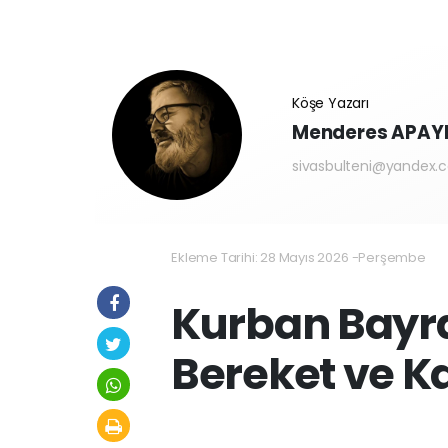
Köşe Yazarı
Menderes APAY
sivasbulteni@yandex.
Ekleme Tarihi: 28 Mayıs 2026 -Perşembe
Kurban Bayram
Bereket ve K