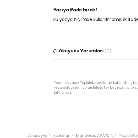
Yazıya ifade bırak !
Bu yazıya hiç ifade kullanılmamış ilk ifadey
Okuyucu Yorumları
(0)
Yorum yazarak Topluluk Kuralları’nı kabul etmiş bu
veya dolaylı tüm sorumluluğu tek başınıza üstleni
tutulamaz.
Anasayfa
Yazarlar
Menderes APAYDIN
Yazı Deta