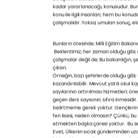
kadar yararlanacağı, konusudur. Bura
konu ile ilgili insanları; hem bu kon
çalışmalıdır. Yoksa; umulan sonuç, e
Bunların ötesinde; Milli Eğitim Bakanı
Beklentimiz, her zaman olduğu gibi;
çalışmalar değil de; Bu bakanlığın, ş
çıksın.
Örneğin, bazı şehirlerde olduğu gibi;
kazandırılabilir. Mevcut yatılı okul ka
sayılarının artırılması hizmetleri; ö
geçen ders sayısının; sıfıra inmesidi
belirtmeme gerek yoktur. Gençlerin h
fen lisesi, neden olmasın? Çünkü, bu
etmekten başka çaresi yoktur. Bu se
Evet, Ülkenin sıcak gündeminden uzakl