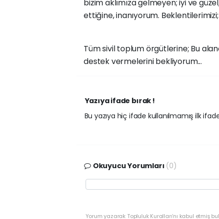
bizim aklımıza gelmeyen; iyi ve güzel
ettiğine, inanıyorum. Beklentilerimizi;
Tüm sivil toplum örgütlerine; Bu alan
destek vermelerini bekliyorum...
Yazıya ifade bırak !
Bu yazıya hiç ifade kullanılmamış ilk ifadey
Okuyucu Yorumları
(0)
Yorum yazarak Topluluk Kuralları’nı kabul etmiş bu