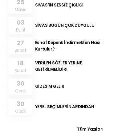
25
SİVAS’IN SESSİZ ÇIĞLIĞI
Mayıs
03
SİVAS BUGÜN ÇOK DUYGULU
Eylül
27
Esnaf Kepenk İndirmekten Nasıl
Kurtulur?
Şubat
18
VERİLEN SÖZLER YERİNE
GETİRİLMELİDİR!
Şubat
30
GİDESİM GELİR
Ocak
30
YEREL SEÇİMLERİN ARDINDAN
Ocak
Tüm Yazıları