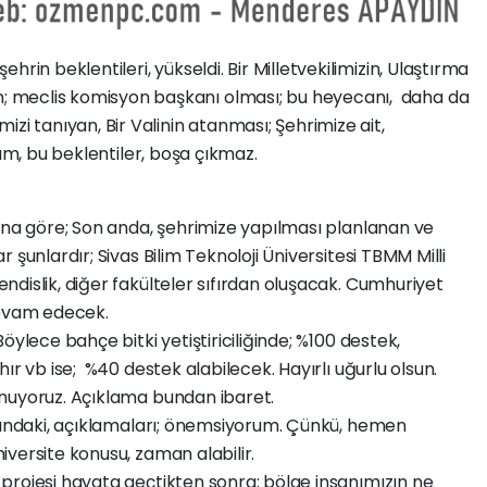
ehrin beklentileri, yükseldi. Bir Milletvekilimizin, Ulaştırma
; meclis komisyon başkanı olması; bu heyecanı, daha da
mizi tanıyan, Bir Valinin atanması; Şehrimize ait,
rım, bu beklentiler, boşa çıkmaz.
na göre; Son anda, şehrimize yapılması planlanan ve
 şunlardır; Sivas Bilim Teknoloji Üniversitesi TBMM Milli
dislik, diğer fakülteler sıfırdan oluşacak. Cumhuriyet
devam edecek.
öylece bahçe bitki yetiştiriciliğinde; %100 destek,
ır vb ise; %40 destek alabilecek. Hayırlı uğurlu olsun.
nuyoruz. Açıklama bundan ibaret.
usundaki, açıklamaları; önemsiyorum. Çünkü, hemen
versite konusu, zaman alabilir.
projesi hayata geçtikten sonra; bölge insanımızın ne