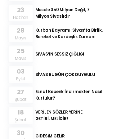
23
Mesele 350 Milyon Değil, 7
Milyon Sivaslıdır
Haziran
28
Kurban Bayramı: Sivas’ta Birlik,
Bereket ve Kardeşlik Zamanı
Mayıs
25
SİVAS’IN SESSİZ ÇIĞLIĞI
Mayıs
03
SİVAS BUGÜN ÇOK DUYGULU
Eylül
27
Esnaf Kepenk İndirmekten Nasıl
Kurtulur?
Şubat
18
VERİLEN SÖZLER YERİNE
GETİRİLMELİDİR!
Şubat
30
GİDESİM GELİR