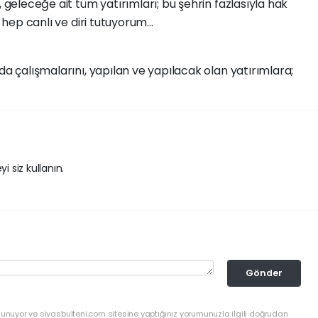
, geleceğe ait tüm yatırımları; bu şehrin fazlasıyla hak
 hep canlı ve diri tutuyorum...
da çalışmalarını, yapılan ve yapılacak olan yatırımlara;
i siz kullanın.
Gönder
lunuyor ve sivasbulteni.com sitesine yaptığınız yorumunuzla ilgili doğrudan