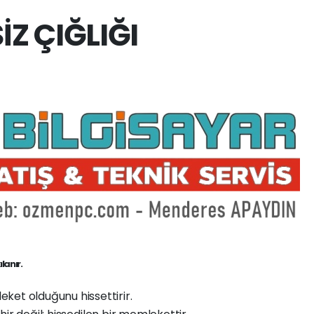
İZ ÇIĞLIĞI
lanır.
eket olduğunu hissettirir.