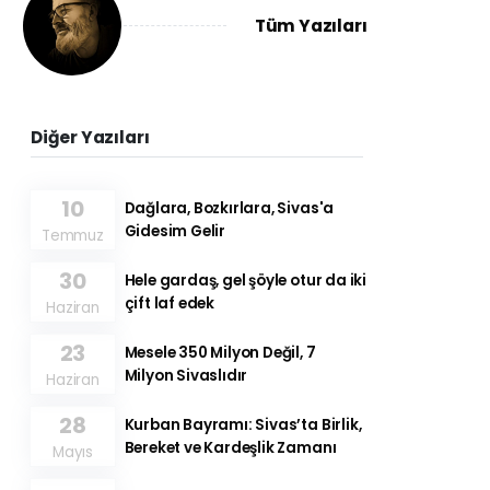
Tüm Yazıları
Diğer Yazıları
10
Dağlara, Bozkırlara, Sivas'a
Gidesim Gelir
Temmuz
30
Hele gardaş, gel şöyle otur da iki
çift laf edek
Haziran
23
Mesele 350 Milyon Değil, 7
Milyon Sivaslıdır
Haziran
28
Kurban Bayramı: Sivas’ta Birlik,
Bereket ve Kardeşlik Zamanı
Mayıs