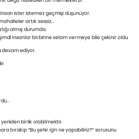
ir değil; hissedilen bir memlekettir.
insan ister istemez geçmişi düşünüyor.
mahalleler artık sessiz…
zlığı almış durumda.
, şimdi insanlar birbirine selam vermeye bile çekinir oldu.
a devam ediyor.
ır.
ördü…
yeniden birlik olabilmektir.
ara bırakıp “Bu şehir için ne yapabiliriz?” sorusunu