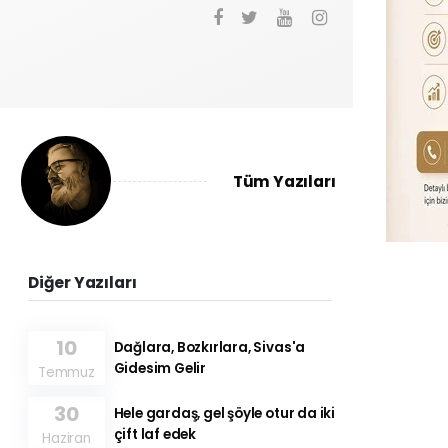
Tüm Yazıları
Diğer Yazıları
10
Dağlara, Bozkırlara, Sivas'a
Gidesim Gelir
Temmuz
30
Hele gardaş, gel şöyle otur da iki
çift laf edek
Haziran