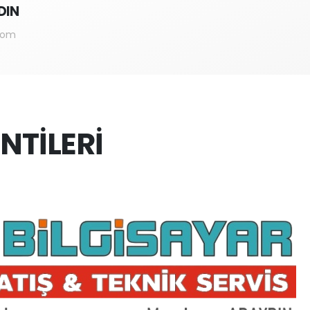
DIN
com
NTİLERİ