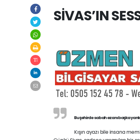
SİVAS’IN SESS
Bu şehirde sabah ezanı başka yankı
Kışın ayazı bile insana meml