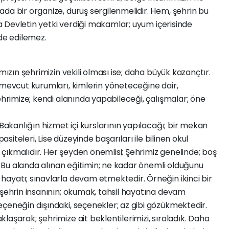
da bir organize, duruş sergilenmelidir. Hem, şehrin bu
uda Devletin yetki verdiği makamlar; uyum içerisinde
lde edilemez.
mızın şehrimizin vekili olması ise; daha büyük kazançtır.
 mevcut kurumları, kimlerin yöneteceğine dair,
ehrimize; kendi alanında yapabileceği, çalışmalar; öne
 Bakanlığın hizmet içi kurslarının yapılacağı; bir mekan
pasiteleri, Lise düzeyinde başarıları ile bilinen okul
ne çıkmalıdır. Her şeyden önemlisi; Şehrimiz genelinde; boş
r. Bu alanda alınan eğitimin; ne kadar önemli olduğunu
ayatı; sınavlarla devam etmektedir. Örneğin ikinci bir
 şehrin insanının; okumak, tahsil hayatına devam
çeneğin dışındaki, seçenekler; az gibi gözükmektedir.
aşarak; şehrimize ait beklentilerimizi, sıraladık. Daha