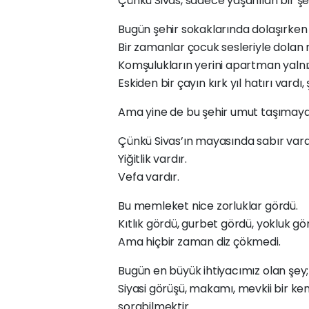
Çünkü Sivas, sadece yaşanılan bir şeh
Bugün şehir sokaklarında dolaşırken 
Bir zamanlar çocuk sesleriyle dolan 
Komşulukların yerini apartman yalnı
Eskiden bir çayın kırk yıl hatırı vardı
Ama yine de bu şehir umut taşımay
Çünkü Sivas’ın mayasında sabır vard
Yiğitlik vardır.
Vefa vardır.
Bu memleket nice zorluklar gördü.
Kıtlık gördü, gurbet gördü, yokluk g
Ama hiçbir zaman diz çökmedi.
Bugün en büyük ihtiyacımız olan şey; 
Siyasi görüşü, makamı, mevkii bir ken
sorabilmektir.