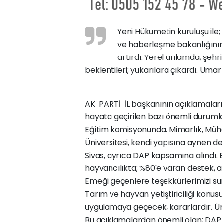
Yeni Hükumetin kuruluşu ile; ş
ve haberleşme bakanlığının
artırdı. Yerel anlamda; şehri
beklentileri; yukarılara çıkardı. Uma
AK PARTİ İL başkanının açıklamaları
hayata geçirilen bazı önemli durumlar
Eğitim komisyonunda. Mimarlık, Mühen
Üniversitesi, kendi yapısına aynen 
Sivas, ayrıca DAP kapsamına alındı. B
hayvancılıkta; %80'e varan destek, ah
Emeği geçenlere teşekkürlerimizi su
Tarım ve hayvan yetiştiriciliği kon
uygulamaya geçecek, kararlardır. Üni
Bu açıklamalardan önemli olan; DAP 