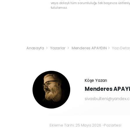
veya dolaylı tüm sorumluluğu tek başınıza üstleni
tutulamaz.
Anasayfa
Yazarlar
Menderes APAYDIN
Yazı Deta
Köşe Yazarı
Menderes APAY
sivasbulteni@yandex.
Ekleme Tarihi: 25 Mayıs 2026 -Pazartesi