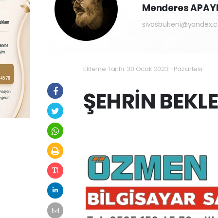
Menderes APAY
sivasbulteni@yandex.
Ekleme Tarihi: 30 Ocak 2023 -Pazartesi
ŞEHRİN BEKLE