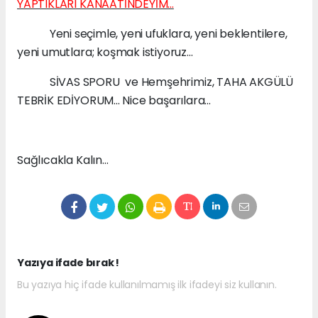
YAPTIKLARI KANAATİNDEYİM...
Yeni seçimle, yeni ufuklara, yeni beklentilere,
yeni umutlara; koşmak istiyoruz...
SİVAS SPORU ve Hemşehrimiz, TAHA AKGÜLÜ
TEBRİK EDİYORUM... Nice başarılara...
Sağlıcakla Kalın...
Yazıya ifade bırak !
Bu yazıya hiç ifade kullanılmamış ilk ifadeyi siz kullanın.