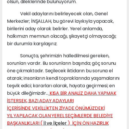
olsun, dileklerinde bulunuyorum.
Vekil adaylarını belirleyecek olan, Genel
Merkezler; İNŞALLAH, bu görevi layıkıyla yapacak,
birilerini aday olarak belirler. Yerel anlamda,
halkımızn memnun olacağı, şikayetçi olmayacağı;
bir durumla karşılaşırız.
Sonuçta, şehrimizin halledilmesi gereken,
sorunları vardır. Bu sorunların başında; göç sorunu
öne çıkmaktadır. Seçilecek iktidarın bu soruna el
atarak; insanların kendi topraklarında yaşamalarını
teşvik edici; kararları alarak, hayata geçirmesi; en
büyük dileğimizdir...
KISA BİR ANALİZ DAHA YAPMAK
İSTERSEK, BAZI ADAY ADAYLARI
İÇERİSİNDE VEKİLLİKTEN ZİYADE ÖNÜMÜZDEKİ
YIL YAPILACAK OLAN YEREL SEÇİMLERDE BELEDİYE
BAŞKANLIKLARI (
İl ve İlçeler
) İÇİN ÖN HAZIRLIK