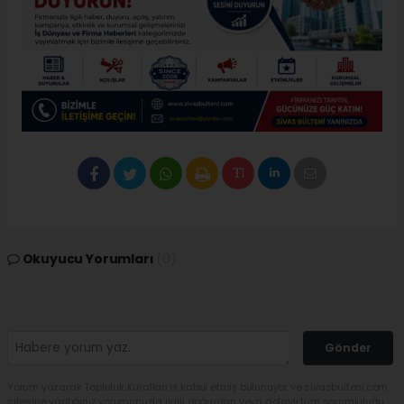
Okuyucu Yorumları
(0)
Gönder
Yorum yazarak Topluluk Kuralları’nı kabul etmiş bulunuyor ve sivasbulteni.com
sitesine yaptığınız yorumunuzla ilgili doğrudan veya dolaylı tüm sorumluluğu