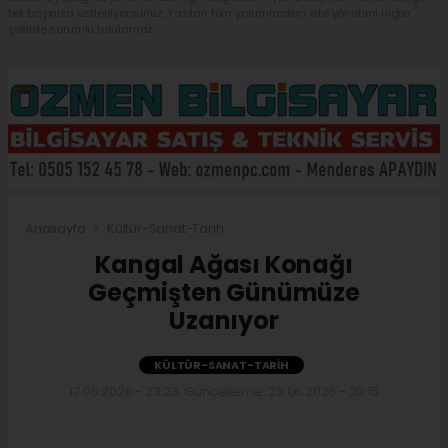
tek başınıza üstleniyorsunuz. Yazılan tüm yorumlardan site yönetimi hiçbir
şekilde sorumlu tutulamaz.
Anasayfa
Kültür-Sanat-Tarih
Kangal Ağası Konağı
Geçmişten Günümüze
Uzanıyor
KÜLTÜR-SANAT-TARIH
17.06.2026 - 23:23, Güncelleme: 23.06.2026 - 20:15