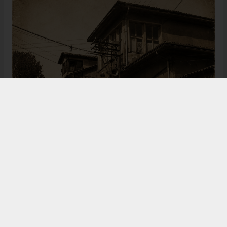
Bugün de tarih meraklılarının, araştırmacıların ve
ziyaretçilerin ilgisini çeken Kangal Ağası Konağı,
Osmanlı’dan Cumhuriyet’e uzanan çok katmanlı