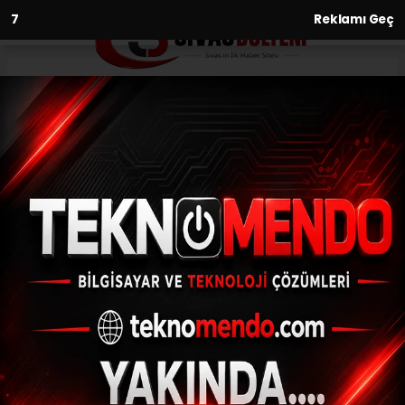
6
Reklamı Geç
Anasayfa
Sivaslı öğrenciler matematik
eğitimini evrenselleştiriyor
12.12.2022 - 15:13, Güncelleme: 12.12.2022 - 15:13
Sivas Teknokent Koleji öğrencileri
Teknofestte'23 yarışmacı için geliştirdikleri
SharEmath projesi ile matematik eğitimini
evrenselleştiriyor.
ABONE OL