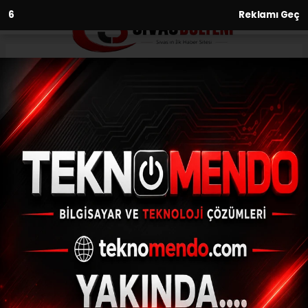
4
Reklamı Geç
Anasayfa
Yaşam
Tarihi Ulu Cami Çevresindeki
Çalışma Saatlerine Tepki
YAŞAM
(Menderes APAYDIN) - Sivas Bülteni | 26.06.2026 - 06:47,
Güncelleme: 30.06.2026 - 14:04
Sivas'ta Tarihi Ulu Cami çevresinde
sabahın erken saatlerinde başlayan tadilat
çalışmaları, gürültü kirliliği nedeniyle
vatandaşların tepkisini çekti. Bölge
sakinleri, çalışma saatlerinin yeniden