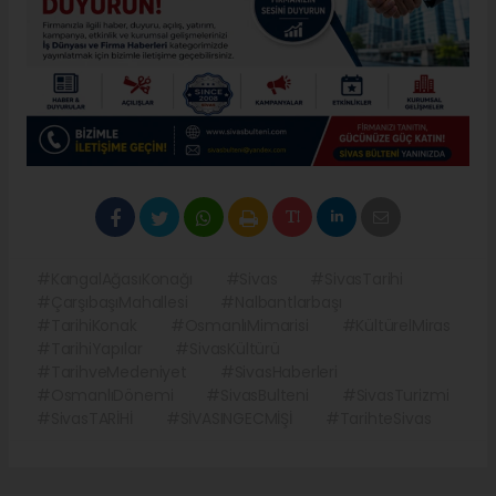
#KangalAğasıKonağı
#Sivas
#SivasTarihi
#ÇarşıbaşıMahallesi
#Nalbantlarbaşı
#TarihiKonak
#OsmanlıMimarisi
#KültürelMiras
#TarihiYapılar
#SivasKültürü
#TarihveMedeniyet
#SivasHaberleri
#OsmanlıDönemi
#SivasBulteni
#SivasTurizmi
#SivasTARİHİ
#SİVASINGECMİŞİ
#TarihteSivas