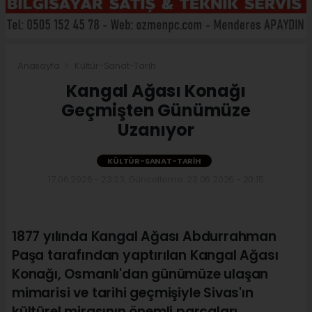
Anasayfa
Kültür-Sanat-Tarih
Kangal Ağası Konağı
Geçmişten Günümüze
Uzanıyor
KÜLTÜR-SANAT-TARIH
17.06.2026 - 23:23, Güncelleme: 23.06.2026 - 20:15
1877 yılında Kangal Ağası Abdurrahman
Paşa tarafından yaptırılan Kangal Ağası
Konağı, Osmanlı'dan günümüze ulaşan
mimarisi ve tarihi geçmişiyle Sivas'ın
kültürel mirasının önemli parçaları