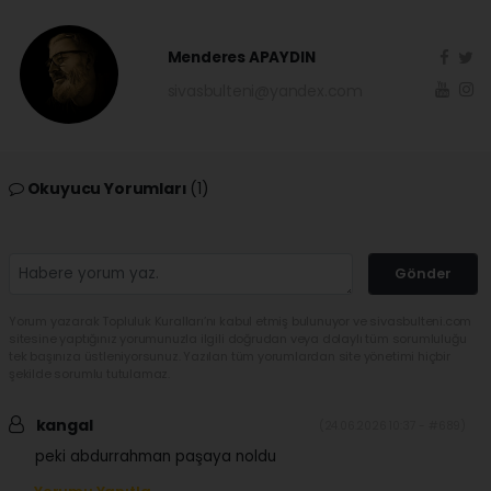
Menderes APAYDIN
sivasbulteni@yandex.com
Okuyucu Yorumları
(1)
Gönder
Yorum yazarak Topluluk Kuralları’nı kabul etmiş bulunuyor ve sivasbulteni.com
sitesine yaptığınız yorumunuzla ilgili doğrudan veya dolaylı tüm sorumluluğu
tek başınıza üstleniyorsunuz. Yazılan tüm yorumlardan site yönetimi hiçbir
şekilde sorumlu tutulamaz.
kangal
(24.06.2026 10:37 - #689)
peki abdurrahman paşaya noldu