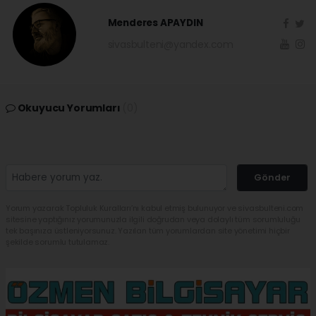
Menderes APAYDIN
sivasbulteni@yandex.com
Okuyucu Yorumları
(0)
Gönder
Yorum yazarak Topluluk Kuralları’nı kabul etmiş bulunuyor ve sivasbulteni.com
sitesine yaptığınız yorumunuzla ilgili doğrudan veya dolaylı tüm sorumluluğu
tek başınıza üstleniyorsunuz. Yazılan tüm yorumlardan site yönetimi hiçbir
şekilde sorumlu tutulamaz.