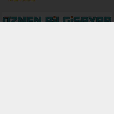
Yorumu Yanıtla
Anasayfa
Kültür-Sanat-Tarih
Gürün İlçesi
KÜLTÜR-SANAT-TARIH
14.06.2026 - 23:13, Güncelleme: 20.06.2026 - 22:01
Hititlerden günümüze uzanan tarihi, "Beş
Belde" geleneği, Gökpınar Gölü gibi doğal