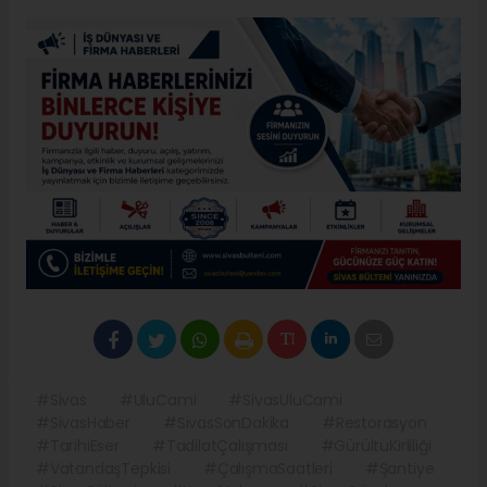
#Sivas
#UluCami
#SivasUluCami
#SivasHaber
#SivasSonDakika
#Restorasyon
#TarihiEser
#TadilatÇalışması
#GürültüKirliliği
#VatandaşTepkisi
#ÇalışmaSaatleri
#Şantiye