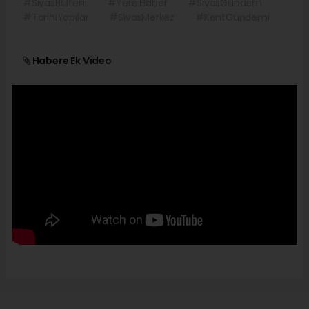
#SivasBülteni
#YerelHaber
#SivasGündem
#TarihiYapılar
#SivasMerkez
#KentGündemi
Habere Ek Video