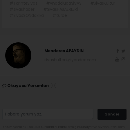
#TarihteSivas
#AnadoludaSİVAS
#SivasKultur
#sivashaber
#SivasHABAERLERİ
#SivasSONdakika
#türbe
Menderes APAYDIN
sivasbulteni@yandex.com
Okuyucu Yorumları
(0)
Gönder
Yorum yazarak Topluluk Kuralları’nı kabul etmiş bulunuyor ve sivasbulteni.com