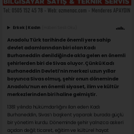
Erkek
|
Kadın
(Haberi Sesli Oku)
Anadolu Türk tarihinde önemli yere sahip
devlet adamlarından biri olan Kadı
Burhaneddin denildiğinde akla gelen en önemli
şehirlerden biri de Sivas oluyor. Çünkü Kadı
Burhaneddin Devleti’nin merkezi uzun yıllar
boyunca Sivas olmuş, şehir onun döneminde
Anadolu’nun en önemli siyaset, ilim ve kültür
merkezlerinden biri haline gelmiştir.
1381 yılında hükümdarlığını ilan eden Kadı
Burhaneddin, Sivas’ı başkent yaparak burada güçlü
bir yönetim kurdu. Döneminde şehir yalnızca askeri
açıdan değil; ticaret, eğitim ve kültürel hayat