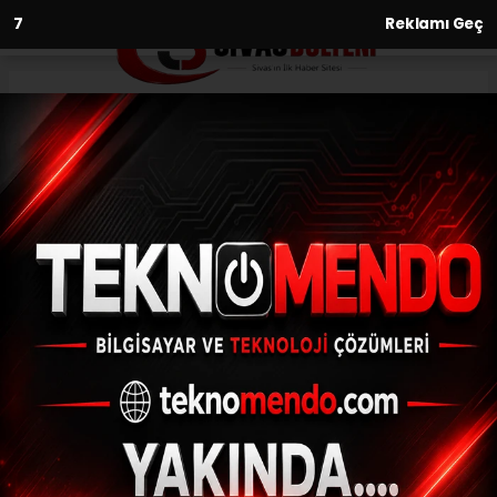
6
Reklamı Geç
Anasayfa
Kültür-Sanat-Tarih
Kadı Burhaneddin Türbesi
Tarihe Tanıklık Ediyor
KÜLTÜR-SANAT-TARIH
09.06.2026 - 00:15, Güncelleme: 09.06.2026 - 20:35
Kadı Burhaneddin’in başkent yaptığı Sivas,
14. yüzyılda Anadolu’nun en önemli siyaset
ve kültür merkezlerinden biri haline geldi.
Türkçeye verdiği önemle tanınan devlet
adamının türbesi bugün de Sivas’ta
ziyaretçilerini ağırlamaya devam ediyor.