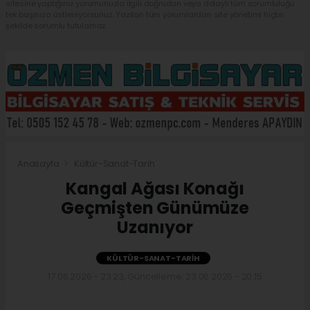
sitesine yaptığınız yorumunuzla ilgili doğrudan veya dolaylı tüm sorumluluğu
tek başınıza üstleniyorsunuz. Yazılan tüm yorumlardan site yönetimi hiçbir
şekilde sorumlu tutulamaz.
Anasayfa
Kültür-Sanat-Tarih
Kangal Ağası Konağı
Geçmişten Günümüze
Uzanıyor
KÜLTÜR-SANAT-TARIH
17.06.2026 - 23:23, Güncelleme: 23.06.2026 - 20:15