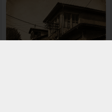
Bugün de tarih meraklılarının, araştırmacıların ve
ziyaretçilerin ilgisini çeken Kangal Ağası Konağı,
Osmanlı’dan Cumhuriyet’e uzanan çok katmanlı