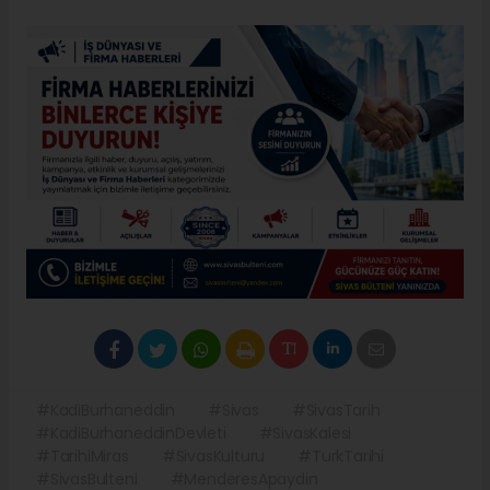
#KadiBurhaneddin
#Sivas
#SivasTarih
#KadiBurhaneddinDevleti
#SivasKalesi
#TarihiMiras
#SivasKulturu
#TurkTarihi
#SivasBulteni
#MenderesApaydin