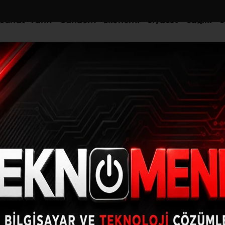
-Sanat-Tarih
Gündem
Ekonomi
Siyaset
Sağlık
S