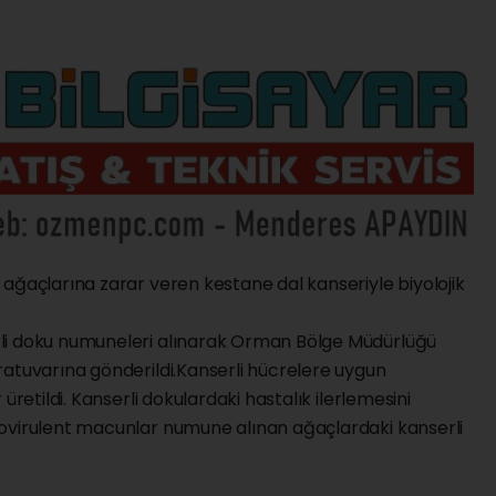
ağaçlarına zarar veren kestane dal kanseriyle biyolojik
li doku numuneleri alınarak Orman Bölge Müdürlüğü
ratuvarına gönderildi.Kanserli hücrelere uygun
üretildi. Kanserli dokulardaki hastalık ilerlemesini
ovirulent macunlar numune alınan ağaçlardaki kanserli