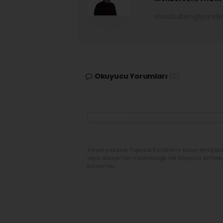
sivasbulteni@yand
Okuyucu Yorumları
(0)
Yorum yazarak Topluluk Kuralları’nı kabul etmiş bu
veya dolaylı tüm sorumluluğu tek başınıza üstleni
tutulamaz.