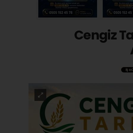
Cengiz T
İŞ D