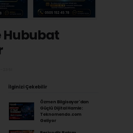
e Hububat
r
- 23:51
İlginizi Çekebilir
Özmen Bilgisayar'dan
Güçlü Dijital Hamle:
Teknomendo.com
Geliyor
Periyodik Bakım