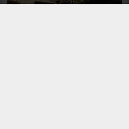
Bugün de tarih meraklılarının, araştırmacıların ve
ziyaretçilerin ilgisini çeken Kangal Ağası Konağı,
Osmanlı’dan Cumhuriyet’e uzanan çok katmanlı
geçmişiyle Sivas’ın köklü tarihine ışık tutmaya
devam ediyor. Şehrin kültürel belleğinde önemli bir
yere sahip olan bu tarihî eser, gelecek nesillere
aktarılması gereken değerli miraslar arasında