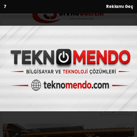
6
Reklamı Geç
Anasayfa
Yaşam
Orman şeflerine dron eğitimi
YAŞAM
(İHA) - İhlas Haber Ajansı | 31.08.2024 - 15:00, Güncelleme: 31.08.2024
- 14:55
Orman şeflerine dron eğitimi
ABONE OL