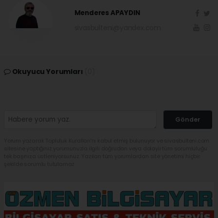
Menderes APAYDIN
sivasbulteni@yandex.com
Okuyucu Yorumları
(0)
Gönder
Yorum yazarak Topluluk Kuralları’nı kabul etmiş bulunuyor ve sivasbulteni.com
sitesine yaptığınız yorumunuzla ilgili doğrudan veya dolaylı tüm sorumluluğu
tek başınıza üstleniyorsunuz. Yazılan tüm yorumlardan site yönetimi hiçbir
şekilde sorumlu tutulamaz.