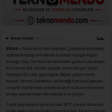
Erkek
|
Kadın
(Haberi Sesli Oku)
SİVAS –
Sivas kent merkezinde, Çarşıbaşı Mahallesi
Nalbantlarbaşı mevkiinde bulunan Kangal Ağası
Konağı, Geç Osmanlı döneminden günümüze ulaşan
en önemli sivil mimari yapılar arasında yer alıyor.
Yaklaşık 150 yıllık geçmişiyle dikkat çeken tarihi
konak, mimari özellikleri, üstlendiği kamusal işlevler
ve şehir tarihindeki yeriyle Sivas’ın kültürel mirasının
simge eserlerinden biri olarak öne çıkıyor.
Tarihi kaynaklara göre konak, 1877 yılında dönemin
önde gelen isimlerinden Kangal Ağası Abdurrahman