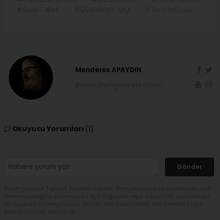
#SivasTARİHİ
#SİVASINGECMİŞİ
#TarihteSivas
Menderes APAYDIN
sivasbulteni@yandex.com
Okuyucu Yorumları
(1)
Gönder
Yorum yazarak Topluluk Kuralları’nı kabul etmiş bulunuyor ve sivasbulteni.com
sitesine yaptığınız yorumunuzla ilgili doğrudan veya dolaylı tüm sorumluluğu
tek başınıza üstleniyorsunuz. Yazılan tüm yorumlardan site yönetimi hiçbir
şekilde sorumlu tutulamaz.