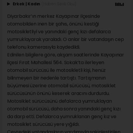
Erkek
|
Kadın
(Haberi Sesli Oku)
Diyarbakır’ın merkez Kayapınar ilçesinde
otomobilden inen bir şahıs, önünü kestiği
motosikletliyi ve yanındaki genç kızı defalarca
yumruklayarak yaraladı. O anlar bir vatandaşın cep
telefonu kamerasıyla kaydedildi.
Edinilen bilgilere göre, akşam saatlerinde Kayapınar
ilçesi Fırat Mahallesi 564. Sokak’ta ilerleyen
otomobil sürücüsü ile motosikletli kişi, henüz
bilinmeyen bir nedenle tartıştı. Tartışmanın
büyümesi üzerine otomobil sürücüsü, motosiklet
sürücüsünün önünü keserek aracını durdurdu.
Motosiklet sürücüsünü defalarca yumruklayan
otomobil sürücüsü, daha sonra yanındaki genç kızı
da darp etti. Defalarca yumruklanan genç kız ve
motosiklet sürücüsü yere yığıldı.
Çevredeki vatandaşların yardımıyla sakinleştirilen