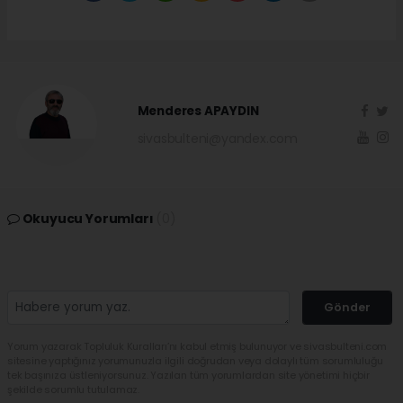
Menderes APAYDIN
sivasbulteni@yandex.com
Okuyucu Yorumları
(0)
Gönder
Yorum yazarak Topluluk Kuralları’nı kabul etmiş bulunuyor ve sivasbulteni.com
sitesine yaptığınız yorumunuzla ilgili doğrudan veya dolaylı tüm sorumluluğu
tek başınıza üstleniyorsunuz. Yazılan tüm yorumlardan site yönetimi hiçbir
şekilde sorumlu tutulamaz.