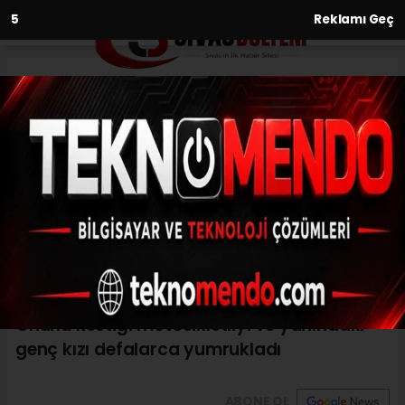
3
Reklamı Geç
Anasayfa
Asayiş
Önünü kestiği motosikletliyi ve
yanındaki genç kızı defalarca
yumrukladı
ASAYIŞ
(İHA) - İhlas Haber Ajansı | 31.07.2024 - 23:30, Güncelleme: 31.07.2024
- 23:25
Önünü kestiği motosikletliyi ve yanındaki
genç kızı defalarca yumrukladı
ABONE OL