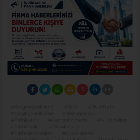
#KangalAğasıKonağı
#Sivas
#SivasTarihi
#ÇarşıbaşıMahallesi
#Nalbantlarbaşı
#TarihiKonak
#OsmanlıMimarisi
#KültürelMiras
#TarihiYapılar
#SivasKültürü
#TarihveMedeniyet
#SivasHaberleri
#OsmanlıDönemi
#SivasBulteni
#SivasTurizmi