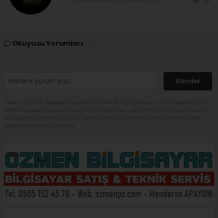
Okuyucu Yorumları
(0)
Gönder
Yorum yazarak Topluluk Kuralları’nı kabul etmiş bulunuyor ve sivasbulteni.com
sitesine yaptığınız yorumunuzla ilgili doğrudan veya dolaylı tüm sorumluluğu
tek başınıza üstleniyorsunuz. Yazılan tüm yorumlardan site yönetimi hiçbir
şekilde sorumlu tutulamaz.