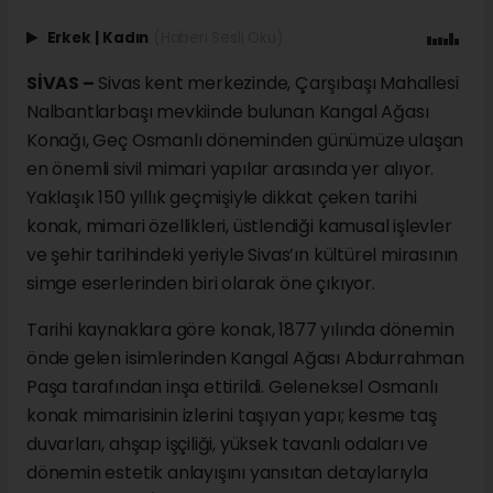
Erkek
|
Kadın
(Haberi Sesli Oku)
SİVAS –
Sivas kent merkezinde, Çarşıbaşı Mahallesi
Nalbantlarbaşı mevkiinde bulunan Kangal Ağası
Konağı, Geç Osmanlı döneminden günümüze ulaşan
en önemli sivil mimari yapılar arasında yer alıyor.
Yaklaşık 150 yıllık geçmişiyle dikkat çeken tarihi
konak, mimari özellikleri, üstlendiği kamusal işlevler
ve şehir tarihindeki yeriyle Sivas’ın kültürel mirasının
simge eserlerinden biri olarak öne çıkıyor.
Tarihi kaynaklara göre konak, 1877 yılında dönemin
önde gelen isimlerinden Kangal Ağası Abdurrahman
Paşa tarafından inşa ettirildi. Geleneksel Osmanlı
konak mimarisinin izlerini taşıyan yapı; kesme taş
duvarları, ahşap işçiliği, yüksek tavanlı odaları ve
dönemin estetik anlayışını yansıtan detaylarıyla