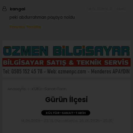
kangal
(24.06.2026 10:37 - #689)
peki abdurrahman paşaya noldu
Yorumu Yanıtla
Anasayfa
Kültür-Sanat-Tarih
Gürün İlçesi
KÜLTÜR-SANAT-TARIH
14.06.2026 - 23:13, Güncelleme: 20.06.2026 - 22:01