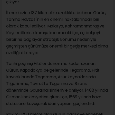
çıkıyor.
İl merkezine 137 kilometre uzaklıkta bulunan Gürün,
Tohma Havzası'nın en önemli noktalarından biri
olarak kabul ediliyor. Malatya, Kahramanmaraş ve
Kayseri illerine komşu konumdaki ilçe, üç bölgeyi
birbirine bağlayan stratejik konumu nedeniyle
geçmişten günümüze önemli bir geçiş merkezi olma
özelliğini koruyor.
Tarihi geçmişi Hititler dönemine kadar uzanan
Gürün, Kapadokya belgelerinde Tegarama, Hitit
kaynaklarında Tagarama, Asur kaynaklarında
Tilgarimmu, Tevrat'ta Togarma ve Bizans
döneminde Gauraina isimleriyle anılıyor. 1408 yılında
Osmanlı hakimiyetine giren ilçe, 1869 yılında kaza
statüsüne kavuşarak idari yapısını güçlendirdi.
Rakımı 1250 metre olan Gürün, dağlık ve engebeli