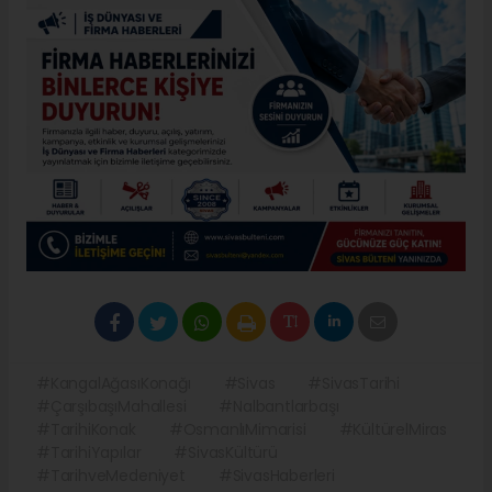
#KangalAğasıKonağı
#Sivas
#SivasTarihi
#ÇarşıbaşıMahallesi
#Nalbantlarbaşı
#TarihiKonak
#OsmanlıMimarisi
#KültürelMiras
#TarihiYapılar
#SivasKültürü
#TarihveMedeniyet
#SivasHaberleri