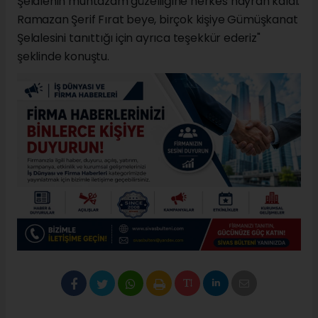
Şelalenin muntazam güzelliğine herkes hayran kaldı.
Ramazan Şerif Fırat beye, birçok kişiye Gümüşkanat
Şelalesini tanıttığı için ayrıca teşekkür ederiz"
şeklinde konuştu.