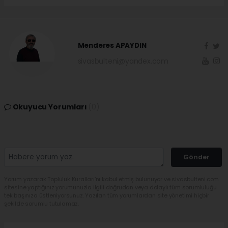
Menderes APAYDIN
sivasbulteni@yandex.com
Okuyucu Yorumları
(0)
Gönder
Yorum yazarak Topluluk Kuralları’nı kabul etmiş bulunuyor ve sivasbulteni.com
sitesine yaptığınız yorumunuzla ilgili doğrudan veya dolaylı tüm sorumluluğu
tek başınıza üstleniyorsunuz. Yazılan tüm yorumlardan site yönetimi hiçbir
şekilde sorumlu tutulamaz.