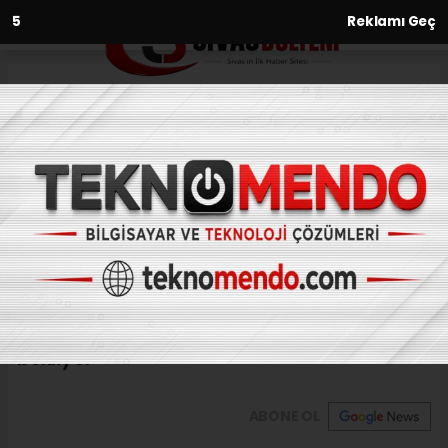
4
Reklamı Geç
Anasayfa
Yaşam
Mutki Gümüşkanat Şelalesi
keşfedilmeyi bekliyor
YAŞAM
(İHA) - İhlas Haber Ajansı | 27.08.2023 - 12:33, Güncelleme:
27.08.2023 - 12:07
Mutki Gümüşkanat Şelalesi keşfedilmeyi
bekliyor
ABONE OL