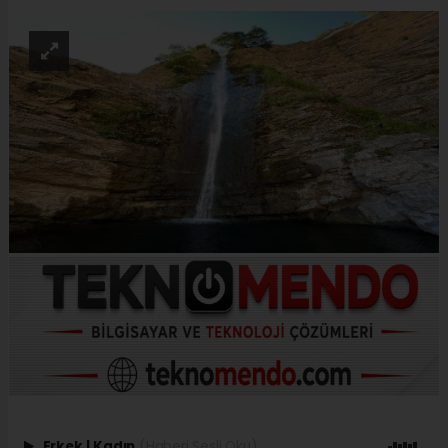
Erkek
|
Kadın
(Haberi Sesli Oku)