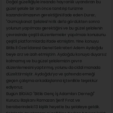
Doğal güzelliğiyle insanda hayranlık uyandıran bu
güzel şelale bir an önce tanıtılıp turizme
kazandırılmasının gerektiğini ifade eden Durer,
"Gümüşkanat Şelalesi’ni ilk defa gördükten sonra
yolunun yapılması gerektiğini ve bu güzel şelalenin
çevresinde çeşitli düzenlemeler yapılması konusunu
çeşitli platformlarda ifade etmiştim. Yine konuyu
Bitlis İl Özel İdaresi Genel Sekreteri Adem Aydoğdu
beye arz ve izah etmiştim. Aydoğdu konuya duyarsız
kalmamış ve bu güzel şelalemizin çevre
düzenlemesini yaptırmış, yolunu da ciddi manada
düzelttirmiştir. Aydoğdu’ya ve şahsında emeği
geçen çalışma arkadaşlarına içtenlikle teşekkür
ediyoruz.
Bugün BİGİAD "Bitlis Genç İş Adamları Derneği"
Kurucu Başkanı Ramazan Şerif Fırat ve
beraberindeki 13 kişilik heyetle bu şelaleye geldik.