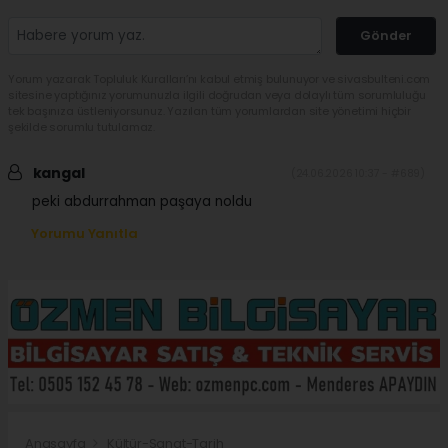
Gönder
Yorum yazarak Topluluk Kuralları’nı kabul etmiş bulunuyor ve sivasbulteni.com
sitesine yaptığınız yorumunuzla ilgili doğrudan veya dolaylı tüm sorumluluğu
tek başınıza üstleniyorsunuz. Yazılan tüm yorumlardan site yönetimi hiçbir
şekilde sorumlu tutulamaz.
kangal
(24.06.2026 10:37 - #689)
peki abdurrahman paşaya noldu
Yorumu Yanıtla
Anasayfa
Kültür-Sanat-Tarih