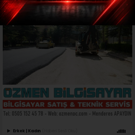
Erkek
|
Kadın
(Haberi Sesli Oku)