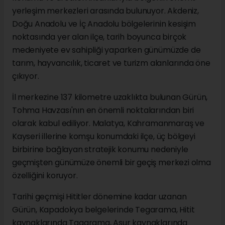
yerleşim merkezleri arasında bulunuyor. Akdeniz,
Doğu Anadolu ve İç Anadolu bölgelerinin kesişim
noktasında yer alan ilçe, tarih boyunca birçok
medeniyete ev sahipliği yaparken günümüzde de
tarım, hayvancılık, ticaret ve turizm alanlarında öne
çıkıyor.
İl merkezine 137 kilometre uzaklıkta bulunan Gürün,
Tohma Havzası'nın en önemli noktalarından biri
olarak kabul ediliyor. Malatya, Kahramanmaraş ve
Kayseri illerine komşu konumdaki ilçe, üç bölgeyi
birbirine bağlayan stratejik konumu nedeniyle
geçmişten günümüze önemli bir geçiş merkezi olma
özelliğini koruyor.
Tarihi geçmişi Hititler dönemine kadar uzanan
Gürün, Kapadokya belgelerinde Tegarama, Hitit
kaynaklarında Tagarama, Asur kaynaklarında