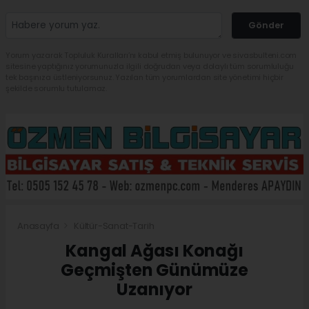
Gönder
Yorum yazarak Topluluk Kuralları’nı kabul etmiş bulunuyor ve sivasbulteni.com
sitesine yaptığınız yorumunuzla ilgili doğrudan veya dolaylı tüm sorumluluğu
tek başınıza üstleniyorsunuz. Yazılan tüm yorumlardan site yönetimi hiçbir
şekilde sorumlu tutulamaz.
Anasayfa
Kültür-Sanat-Tarih
Kangal Ağası Konağı
Geçmişten Günümüze
Uzanıyor