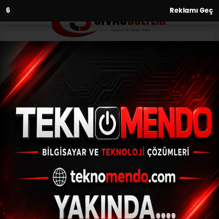
5
Reklamı Geç
Anasayfa
Gündem
Melikgazi yolları yenileyerek
ulaşımı daha konforlu hale
getiriyor
GÜNDEM
(İHA) - İhlas Haber Ajansı | 31.05.2023 - 12:00, Güncelleme: 31.05.2023
- 11:56
Melikgazi yolları yenileyerek ulaşımı daha
konforlu hale getiriyor
ABONE OL