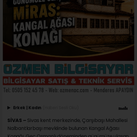
Erkek
|
Kadın
(Haberi Sesli Oku)
SİVAS –
Sivas kent merkezinde, Çarşıbaşı Mahallesi
Nalbantlarbaşı mevkiinde bulunan Kangal Ağası
Konağı, Geç Osmanlı döneminden günümüze ulaşan