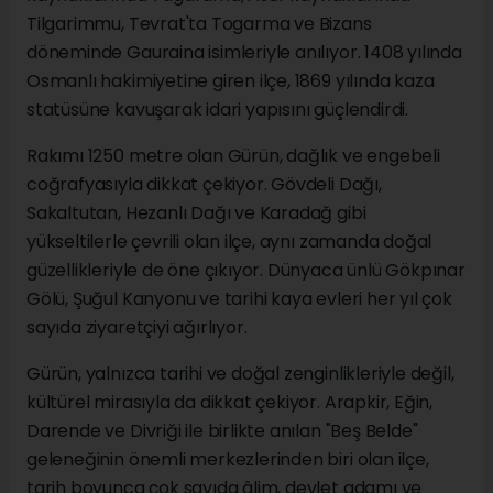
Tilgarimmu, Tevrat'ta Togarma ve Bizans
döneminde Gauraina isimleriyle anılıyor. 1408 yılında
Osmanlı hakimiyetine giren ilçe, 1869 yılında kaza
statüsüne kavuşarak idari yapısını güçlendirdi.
Rakımı 1250 metre olan Gürün, dağlık ve engebeli
coğrafyasıyla dikkat çekiyor. Gövdeli Dağı,
Sakaltutan, Hezanlı Dağı ve Karadağ gibi
yükseltilerle çevrili olan ilçe, aynı zamanda doğal
güzellikleriyle de öne çıkıyor. Dünyaca ünlü Gökpınar
Gölü, Şuğul Kanyonu ve tarihi kaya evleri her yıl çok
sayıda ziyaretçiyi ağırlıyor.
Gürün, yalnızca tarihi ve doğal zenginlikleriyle değil,
kültürel mirasıyla da dikkat çekiyor. Arapkir, Eğin,
Darende ve Divriği ile birlikte anılan "Beş Belde"
geleneğinin önemli merkezlerinden biri olan ilçe,
tarih boyunca çok sayıda âlim, devlet adamı ve