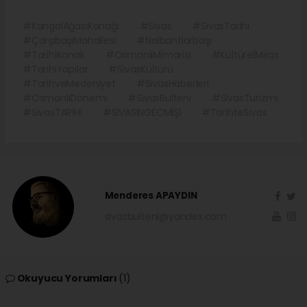
#KangalAğasıKonağı
#Sivas
#SivasTarihi
#ÇarşıbaşıMahallesi
#Nalbantlarbaşı
#TarihiKonak
#OsmanlıMimarisi
#KültürelMiras
#TarihiYapılar
#SivasKültürü
#TarihveMedeniyet
#SivasHaberleri
#OsmanlıDönemi
#SivasBulteni
#SivasTurizmi
#SivasTARİHİ
#SİVASINGECMİŞİ
#TarihteSivas
Menderes APAYDIN
sivasbulteni@yandex.com
Okuyucu Yorumları
(1)