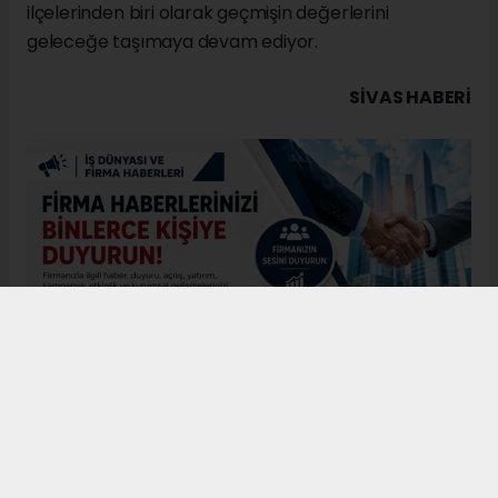
ilçelerinden biri olarak geçmişin değerlerini
geleceğe taşımaya devam ediyor.
SIVAS HABERİ