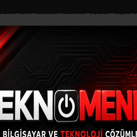
-Sanat-Tarih
Gündem
Ekonomi
Siyaset
Sağlık
S