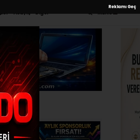
Reklamı Geç
MENÜ
por
Asayiş
Diğer