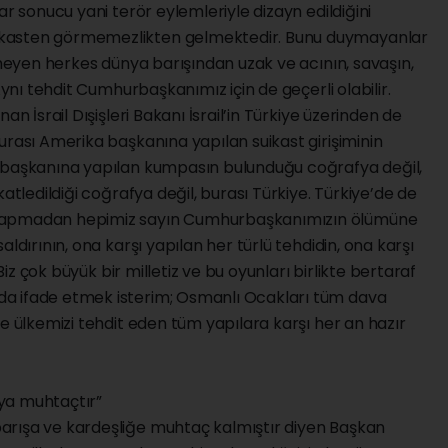
ar sonucu yani terör eylemleriyle dizayn edildiğini
kasten görmemezlikten gelmektedir. Bunu duymayanlar
ermeyen herkes dünya barışından uzak ve acının, savaşın,
Aynı tehdit Cumhurbaşkanımız için de geçerli olabilir.
an İsrail Dışişleri Bakanı İsrail’in Türkiye üzerinden de
urası Amerika başkanına yapılan suikast girişiminin
urbaşkanına yapılan kumpasın bulunduğu coğrafya değil,
katledildiği coğrafya değil, burası Türkiye. Türkiye’de de
 yapmadan hepimiz sayın Cumhurbaşkanımızın ölümüne
ldırının, ona karşı yapılan her türlü tehdidin, ona karşı
 Biz çok büyük bir milletiz ve bu oyunları birlikte bertaraf
a ifade etmek isterim; Osmanlı Ocakları tüm dava
ve ülkemizi tehdit eden tüm yapılara karşı her an hazır
ya muhtaçtır”
arışa ve kardeşliğe muhtaç kalmıştır diyen Başkan