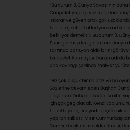
“Bu durum 3. Dünya Savaşı’nın daha 
Canpolat yaptığı yazılı açıklamada, “D
istikrar ve güven artık çok uzaklarda.
lider bu şekilde katlediyorsa artık dün
belirliyor demektir. Bu durum 3. Dün
Bunu görmezden gelen tüm dünya dev
tarzında pozisyon aldıklarını görüyoru
bir devlet kurmuştur bunun adı da İsr
ana kaynağı şeklinde faaliyet yürüten
“Biz çok büyük bir milletiz ve bu oyu
Sözlerine devam eden Başkan Canpol
ediyorum. Daha ne kadar İsrail’in ya
için çok geç olacak. Kendi toplumunu
hedefteyken, dünyada çeşitli suikast
yapılan suikast, Mısır Cumhurbaşka
Cumhurbaşkanı’nın öldürülmesi, Hama