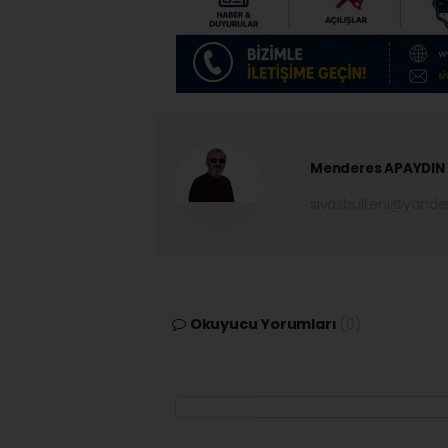
Menderes APAYDIN
sivasbulteni@yand
Okuyucu Yorumları
(0)