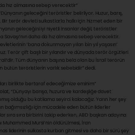
da hız almasına sebep verecektir”
ünyanın geleceğini teröristler belirliyor. Huzur, barış,
 Bir terör devleti suikastlarla halkı için hizmet eden bir
yanın geleceğini iyi niyetli insanlar değil, teröristler
ya Savaşı’nın daha da hız almasına sebep verecektir.
letlerinin ‘bana dokunmayan yılan bin yıl yaşasın’
z. Terör çift başlı bir yılandır ve dünyada terör örgütleri
ail‘dir. Tüm dünyanın başına bela olan bu İsrail terörün
 bütün teröristlerin varlık sebebidir” dedi.
nları birlikte bertaraf edeceğimize eminim”
at, “Dünyayı barışa, huzura ve kardeşliğe davet
pmış olduğu bu katliama seyirci kalacağız. Yarın her şey
n bağımsızlığı için mücadele eden bütün liderler
lar sıra sıra birbirini takip ederken, ABD başkan adayına
nı Muhammed Mursi’nin öldürülmesi, İran
s liderinin suikasta kurban gitmesi ve daha bir sürü şey