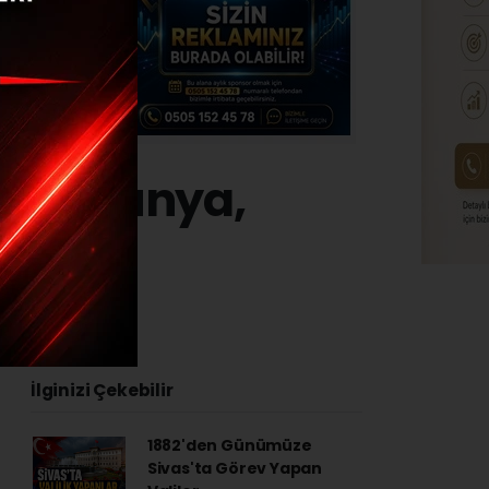
kmüş Dünya,
”
4 - 15:20
İlginizi Çekebilir
1882'den Günümüze
Sivas'ta Görev Yapan