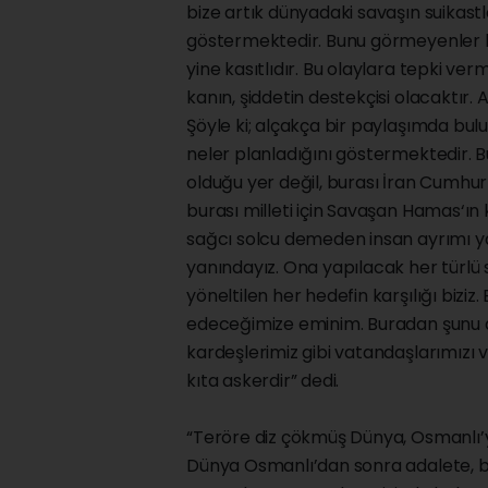
bize artık dünyadaki savaşın suikastl
göstermektedir. Bunu görmeyenler 
yine kasıtlıdır. Bu olaylara tepki v
kanın, şiddetin destekçisi olacaktır. 
Şöyle ki; alçakça bir paylaşımda bulun
neler planladığını göstermektedir. B
olduğu yer değil, burası İran Cumh
burası milleti için Savaşan Hamas‘ın 
sağcı solcu demeden insan ayrımı
yanındayız. Ona yapılacak her türlü sa
yöneltilen her hedefin karşılığı biziz.
edeceğimize eminim. Buradan şunu d
kardeşlerimiz gibi vatandaşlarımızı 
kıta askerdir” dedi.
“Teröre diz çökmüş Dünya, Osmanlı’
Dünya Osmanlı’dan sonra adalete, b