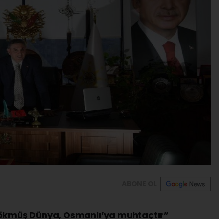
ABONE OL
çökmüş Dünya, Osmanlı’ya muhtaçtır”