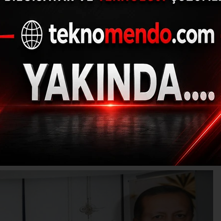
olat: “Teröre diz çö
Osmanlı’ya muhtaçtır
(İHA) - İhlas Haber Ajansı | 31.07.2024 - 15:31, Güncelleme: 31.07.202
ET