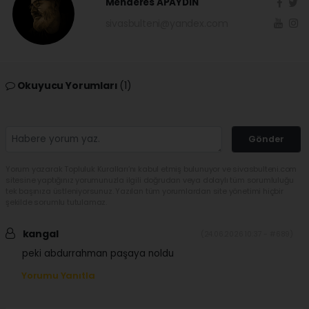
Menderes APAYDIN
sivasbulteni@yandex.com
Okuyucu Yorumları
(1)
Gönder
Yorum yazarak Topluluk Kuralları’nı kabul etmiş bulunuyor ve sivasbulteni.com
sitesine yaptığınız yorumunuzla ilgili doğrudan veya dolaylı tüm sorumluluğu
tek başınıza üstleniyorsunuz. Yazılan tüm yorumlardan site yönetimi hiçbir
şekilde sorumlu tutulamaz.
kangal
(24.06.2026 10:37 - #689)
peki abdurrahman paşaya noldu
Yorumu Yanıtla