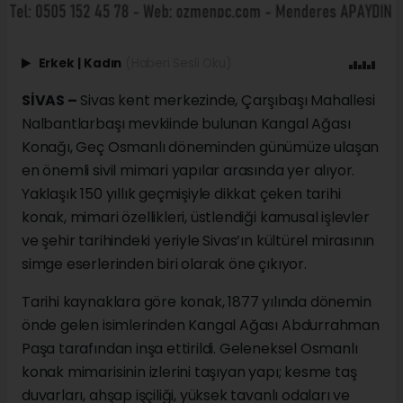
Erkek
|
Kadın
(Haberi Sesli Oku)
SİVAS –
Sivas kent merkezinde, Çarşıbaşı Mahallesi
Nalbantlarbaşı mevkiinde bulunan Kangal Ağası
Konağı, Geç Osmanlı döneminden günümüze ulaşan
en önemli sivil mimari yapılar arasında yer alıyor.
Yaklaşık 150 yıllık geçmişiyle dikkat çeken tarihi
konak, mimari özellikleri, üstlendiği kamusal işlevler
ve şehir tarihindeki yeriyle Sivas’ın kültürel mirasının
simge eserlerinden biri olarak öne çıkıyor.
Tarihi kaynaklara göre konak, 1877 yılında dönemin
önde gelen isimlerinden Kangal Ağası Abdurrahman
Paşa tarafından inşa ettirildi. Geleneksel Osmanlı
konak mimarisinin izlerini taşıyan yapı; kesme taş
duvarları, ahşap işçiliği, yüksek tavanlı odaları ve