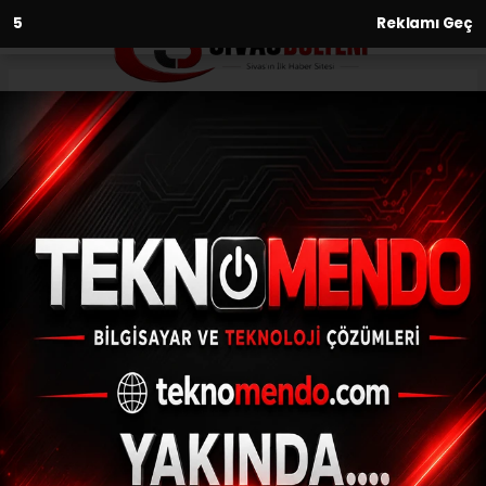
3
Reklamı Geç
Anasayfa
Spor
Fatih Serkan Albayrak:
“Galibiyete ihtiyacımız vardı”
SPOR
(İHA) - İhlas Haber Ajansı | 31.08.2024 - 22:31, Güncelleme: 31.08.2024
- 22:13
Fatih Serkan Albayrak: “Galibiyete
ihtiyacımız vardı”
ABONE OL