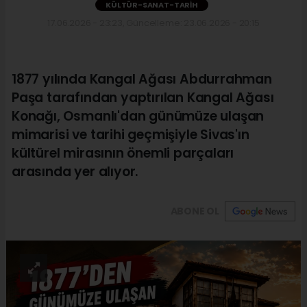
KÜLTÜR-SANAT-TARIH
17.06.2026 - 23:23, Güncelleme: 23.06.2026 - 20:15
1877 yılında Kangal Ağası Abdurrahman
Paşa tarafından yaptırılan Kangal Ağası
Konağı, Osmanlı'dan günümüze ulaşan
mimarisi ve tarihi geçmişiyle Sivas'ın
kültürel mirasının önemli parçaları
arasında yer alıyor.
ABONE OL