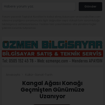
Gönder
Yorum yazarak Topluluk Kuralları’nı kabul etmiş bulunuyor ve sivasbulteni.com
sitesine yaptığınız yorumunuzla ilgili doğrudan veya dolaylı tüm sorumluluğu
tek başınıza üstleniyorsunuz. Yazılan tüm yorumlardan site yönetimi hiçbir
şekilde sorumlu tutulamaz.
Anasayfa
Kültür-Sanat-Tarih
Kangal Ağası Konağı
Geçmişten Günümüze
Uzanıyor