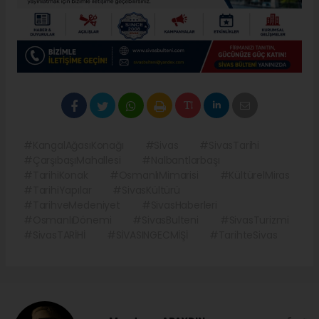
#KangalAğasıKonağı
#Sivas
#SivasTarihi
#ÇarşıbaşıMahallesi
#Nalbantlarbaşı
#TarihiKonak
#OsmanlıMimarisi
#KültürelMiras
#TarihiYapılar
#SivasKültürü
#TarihveMedeniyet
#SivasHaberleri
#OsmanlıDönemi
#SivasBulteni
#SivasTurizmi
#SivasTARİHİ
#SİVASINGECMİŞİ
#TarihteSivas