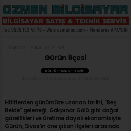
Anasayfa
Kültür-Sanat-Tarih
Gürün İlçesi
KÜLTÜR-SANAT-TARIH
14.06.2026 - 23:13, Güncelleme: 20.06.2026 - 22:01
Hititlerden günümüze uzanan tarihi, "Beş
Belde" geleneği, Gökpınar Gölü gibi doğal
güzellikleri ve üretime dayalı ekonomisiyle
Gürün, Sivas'ın öne çıkan ilçeleri arasında