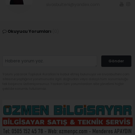
sivasbulteni@yandex.com
Okuyucu Yorumları
(0)
Gönder
Yorum yazarak Topluluk Kuralları’nı kabul etmiş bulunuyor ve sivasbulteni.com
sitesine yaptığınız yorumunuzla ilgili doğrudan veya dolaylı tüm sorumluluğu
tek başınıza üstleniyorsunuz. Yazılan tüm yorumlardan site yönetimi hiçbir
şekilde sorumlu tutulamaz.