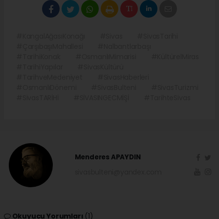
#KangalAğasıKonağı
#Sivas
#SivasTarihi
#ÇarşıbaşıMahallesi
#Nalbantlarbaşı
#TarihiKonak
#OsmanlıMimarisi
#KültürelMiras
#TarihiYapılar
#SivasKültürü
#TarihveMedeniyet
#SivasHaberleri
#OsmanlıDönemi
#SivasBulteni
#SivasTurizmi
#SivasTARİHİ
#SİVASINGECMİŞİ
#TarihteSivas
Menderes APAYDIN
sivasbulteni@yandex.com
Okuyucu Yorumları
(1)