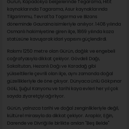
Gürün, Kapadokya belgelerinde Tegarama, Hitit
kaynaklarında Tagarama, Asur kaynaklarında
Tilgarimmu, Tevrat'ta Togarma ve Bizans
döneminde Gauraina isimleriyle anılıyor. 1408 yılında
Osmanlı hakimiyetine giren ilçe, 1869 yılında kaza
statüsüne kavuşarak idari yapısını güçlendirdi.
Rakımı 1250 metre olan Gürün, dağlık ve engebeli
coğrafyasıyla dikkat çekiyor. Gövdeli Dağı,
Sakaltutan, Hezanlı Dağı ve Karadağ gibi
yükseltilerle çevrili olan ilçe, aynı zamanda doğal
güzellikleriyle de öne çıkıyor. Dünyaca ünlü Gökpınar
Gölü, Şuğul Kanyonu ve tarihi kaya evleri her yıl çok
sayıda ziyaretçiyi ağırlıyor.
Gürün, yalnızca tarihi ve doğal zenginlikleriyle değil,
kültürel mirasıyla da dikkat çekiyor. Arapkir, Eğin,
Darende ve Divriği ile birlikte anılan "Beş Belde"