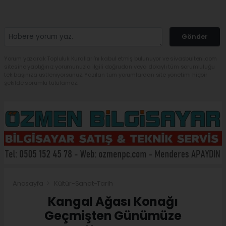
Gönder
Yorum yazarak Topluluk Kuralları’nı kabul etmiş bulunuyor ve sivasbulteni.com
sitesine yaptığınız yorumunuzla ilgili doğrudan veya dolaylı tüm sorumluluğu
tek başınıza üstleniyorsunuz. Yazılan tüm yorumlardan site yönetimi hiçbir
şekilde sorumlu tutulamaz.
Anasayfa
Kültür-Sanat-Tarih
Kangal Ağası Konağı
Geçmişten Günümüze