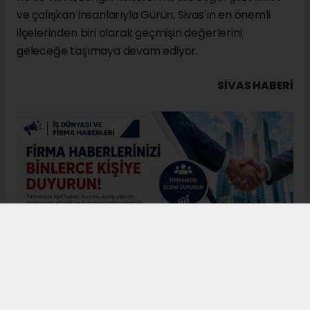
ve çalışkan insanlarıyla Gürün, Sivas'ın en önemli
ilçelerinden biri olarak geçmişin değerlerini
geleceğe taşımaya devam ediyor.
SIVAS HABERİ