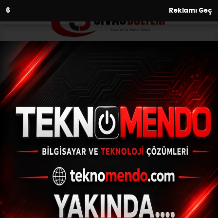
4
Reklamı Geç
Anasayfa
Spor
Denizli’nin çocukları satrançta
Türkiye şampiyonu oldu
SPOR
(İHA) - İhlas Haber Ajansı | 31.07.2024 - 18:00, Güncelleme: 31.07.2024
- 17:51
Denizli’nin çocukları satrançta Türkiye
şampiyonu oldu
ABONE OL