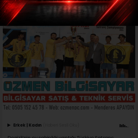
Erkek
|
Kadın
(Haberi Sesli Oku)
Denizli’nin ev sahipliği yaptığı Türkiye Satranç