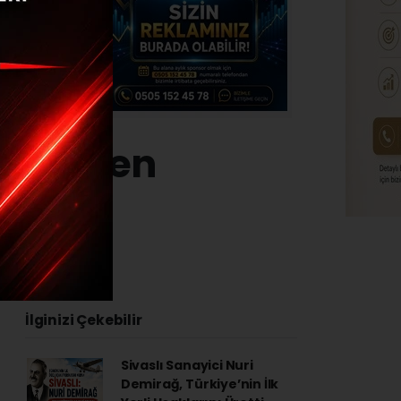
z göçmen
4 - 13:12
İlginizi Çekebilir
Sivaslı Sanayici Nuri
Demirağ, Türkiye’nin İlk