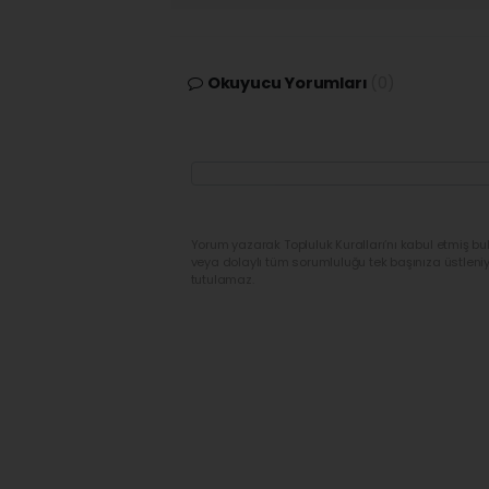
Okuyucu Yorumları
(0)
Yorum yazarak Topluluk Kuralları’nı kabul etmiş bu
veya dolaylı tüm sorumluluğu tek başınıza üstleni
tutulamaz.