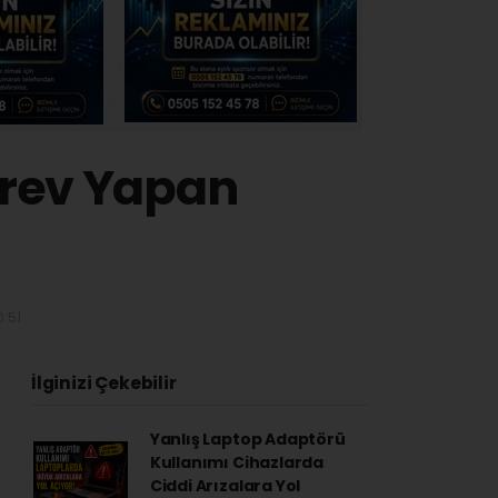
örev Yapan
:51
İlginizi Çekebilir
Yanlış Laptop Adaptörü
Kullanımı Cihazlarda
Ciddi Arızalara Yol