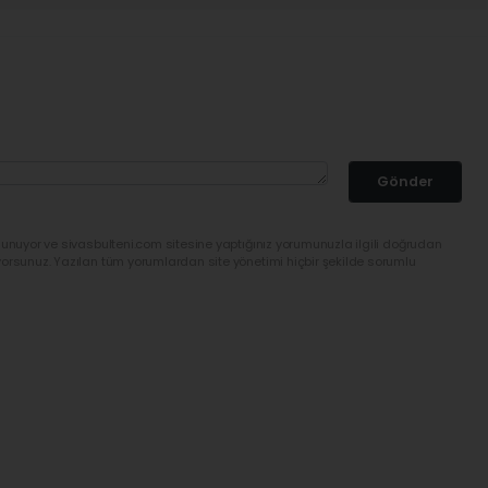
Gönder
lunuyor ve sivasbulteni.com sitesine yaptığınız yorumunuzla ilgili doğrudan
yorsunuz. Yazılan tüm yorumlardan site yönetimi hiçbir şekilde sorumlu