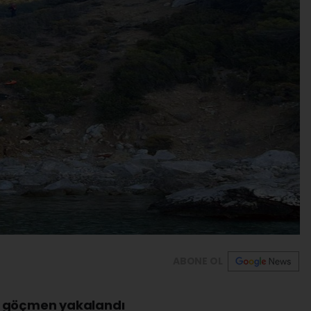
ABONE OL
z göçmen yakalandı