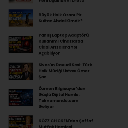
Yerli Uçaklarını Üretti
Büyük Halk Ozanı Pir
Sultan Abdal Kimdir?
Yanlış Laptop Adaptörü
Kullanımı Cihazlarda
Ciddi Arızalara Yol
Açabiliyor
Sivas'ın Davudi Sesi: Türk
Halk Müziği Ustası Ömer
Şan
Özmen Bilgisayar'dan
Güçlü Dijital Hamle:
Teknomendo.com
Geliyor
KÖZZ CHİCKEN'den Şeffaf
Mutfak Hamlesi