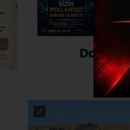
Datça k
ASAYI