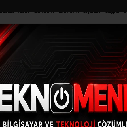
-Sanat-Tarih
Gündem
Ekonomi
Siyaset
Sağlık
S