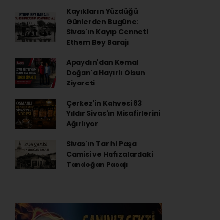
Kayıkların Yüzdüğü
Günlerden Bugüne:
Sivas'ın Kayıp Cenneti
Ethem Bey Barajı
Apaydın'dan Kemal
Doğan'a Hayırlı Olsun
Ziyareti
Çerkez'in Kahvesi 83
Yıldır Sivas'ın Misafirlerini
Ağırlıyor
Sivas'ın Tarihi Paşa
Camisi ve Hafızalardaki
Tandoğan Pasajı