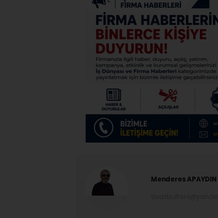
Menderes APAYDIN
sivasbulteni@yand