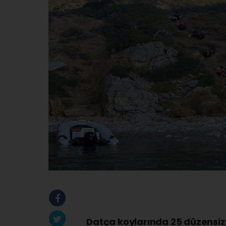
Datça koylarında 25 düzensi