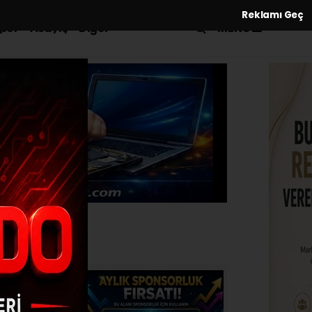
Reklamı Geç
MENÜ
por
Asayiş
Diğer