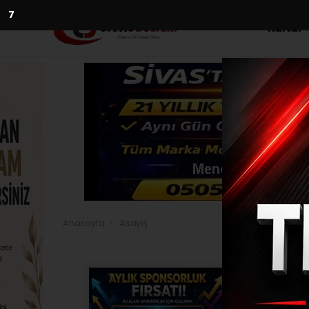
5
Kültür
Anasayfa
Asayiş