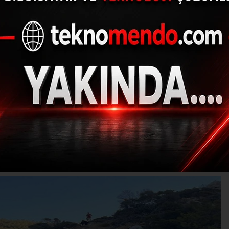
oylarında 25 düzensi
yakalandı
(İHA) - İhlas Haber Ajansı | 29.08.2024 - 13:33, Güncelleme: 29.08.202
Ş