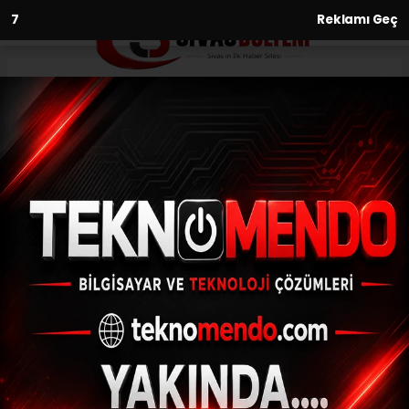
6
Reklamı Geç
Anasayfa
Yaşam
Mantar Toplamak İçin Çıktı Ayı
Saldırısına Uğradı
YAŞAM
25.05.2026 - 18:04, Güncelleme: 25.05.2026 - 18:05
Sivas'ın İmranlı ilçesinde mantar toplamak
için araziye çıkan Merdan Zengin'e ayı
saldırdı.Yaptığı mücadeleyle ayının elinden
zor kurtulan Zengin, olay yerine gelen sağlık
ekipleri tarafından hastaneye kaldırıldı.
Vücudunun çeşitli yerlerinden yaralanan