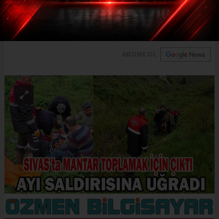
Merdan Zengin'in baş parmağının koptuğu
ve ameliyat edileceği öğrenildi.
ABONE OL