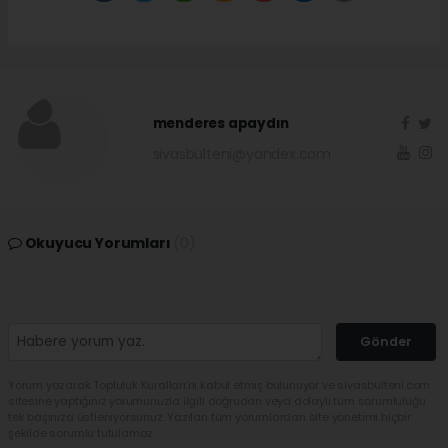
menderes apaydın
sivasbulteni@yandex.com
Okuyucu Yorumları
(0)
Gönder
Yorum yazarak Topluluk Kuralları’nı kabul etmiş bulunuyor ve sivasbulteni.com
sitesine yaptığınız yorumunuzla ilgili doğrudan veya dolaylı tüm sorumluluğu
tek başınıza üstleniyorsunuz. Yazılan tüm yorumlardan site yönetimi hiçbir
şekilde sorumlu tutulamaz.