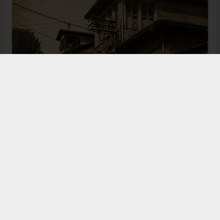
Bugün de tarih meraklılarının, araştırmacıların ve
ziyaretçilerin ilgisini çeken Kangal Ağası Konağı,
Osmanlı’dan Cumhuriyet’e uzanan çok katmanlı
geçmişiyle Sivas’ın köklü tarihine ışık tutmaya
devam ediyor. Şehrin kültürel belleğinde önemli bir