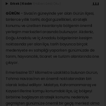
Erkek
|
Kadın
(Haberi Sesli Oku)
GÜRÜN
– Sivas'ın güneyinde yer alan Gürün ilçesi,
binlerce yıllık tarihi, doğal güzellikleri, stratejik
konumu ve üretken insanlarıyla bölgenin önemli
yerleşim merkezleri arasında bulunuyor. Akdeniz,
Doğu Anadolu ve İç Anadolu bölgelerinin kesişim
noktasında yer alan ilçe, tarih boyunca birçok
medeniyete ev sahipliği yaparken günümüzde de
tarım, hayvancılık, ticaret ve turizm alanlarında öne
çıkıyor.
İl merkezine 137 kilometre uzaklıkta bulunan Gürün,
Tohma Havzası'nın en önemli noktalarından biri
olarak kabul ediliyor. Malatya, Kahramanmaraş ve
Kayseri illerine komşu konumdaki ilçe, üç bölgeyi
birbirine bağlayan stratejik konumu nedeniyle
geçmişten günümüze önemli bir geçiş merkezi olma