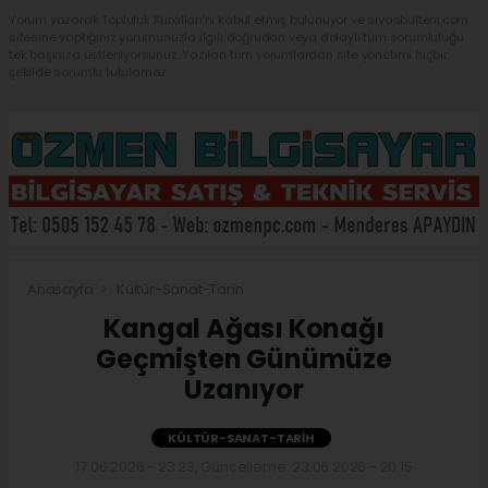
Yorum yazarak Topluluk Kuralları’nı kabul etmiş bulunuyor ve sivasbulteni.com
sitesine yaptığınız yorumunuzla ilgili doğrudan veya dolaylı tüm sorumluluğu
tek başınıza üstleniyorsunuz. Yazılan tüm yorumlardan site yönetimi hiçbir
şekilde sorumlu tutulamaz.
Anasayfa
Kültür-Sanat-Tarih
Kangal Ağası Konağı
Geçmişten Günümüze
Uzanıyor
KÜLTÜR-SANAT-TARIH
17.06.2026 - 23:23, Güncelleme: 23.06.2026 - 20:15