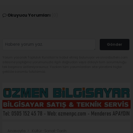
Okuyucu Yorumları
(0)
Gönder
Yorum yazarak Topluluk Kuralları’nı kabul etmiş bulunuyor ve sivasbulteni.com
sitesine yaptığınız yorumunuzla ilgili doğrudan veya dolaylı tüm sorumluluğu
tek başınıza üstleniyorsunuz. Yazılan tüm yorumlardan site yönetimi hiçbir
şekilde sorumlu tutulamaz.
Anasayfa
Kültür-Sanat-Tarih