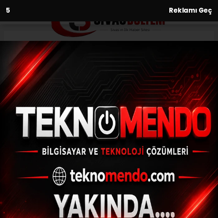
3
Reklamı Geç
Anasayfa
Spor
Çocuklardan basketbola
yoğun ilgi
SPOR
(İHA) - İhlas Haber Ajansı | 30.06.2024 - 16:26, Güncelleme:
30.06.2024 - 15:54
Çocuklardan basketbola yoğun ilgi
ABONE OL