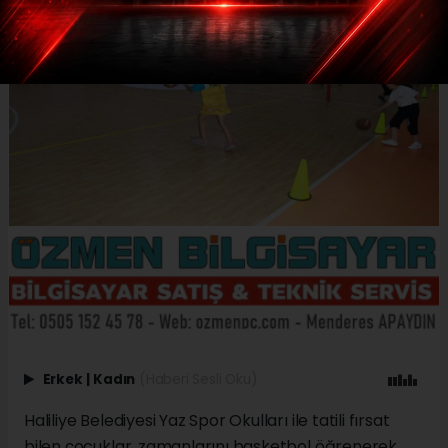
Erkek
|
Kadın
(Haberi Sesli Oku)
Haliliye Belediyesi Yaz Spor Okulları ile tatili fırsat
bilen çocuklar, zamanlarını basketbol öğrenerek