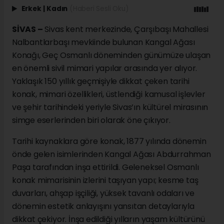
Erkek
|
Kadın
(Haberi Sesli Oku)
SİVAS –
Sivas kent merkezinde, Çarşıbaşı Mahallesi
Nalbantlarbaşı mevkiinde bulunan Kangal Ağası
Konağı, Geç Osmanlı döneminden günümüze ulaşan
en önemli sivil mimari yapılar arasında yer alıyor.
Yaklaşık 150 yıllık geçmişiyle dikkat çeken tarihi
konak, mimari özellikleri, üstlendiği kamusal işlevler
ve şehir tarihindeki yeriyle Sivas’ın kültürel mirasının
simge eserlerinden biri olarak öne çıkıyor.
Tarihi kaynaklara göre konak, 1877 yılında dönemin
önde gelen isimlerinden Kangal Ağası Abdurrahman
Paşa tarafından inşa ettirildi. Geleneksel Osmanlı
konak mimarisinin izlerini taşıyan yapı; kesme taş
duvarları, ahşap işçiliği, yüksek tavanlı odaları ve
dönemin estetik anlayışını yansıtan detaylarıyla
dikkat çekiyor. İnşa edildiği yılların yaşam kültürünü