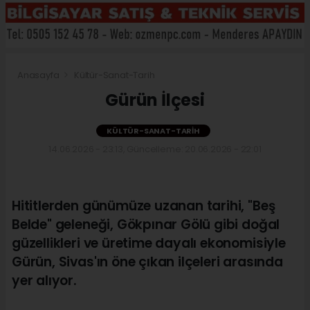
Anasayfa
Kültür-Sanat-Tarih
Gürün İlçesi
KÜLTÜR-SANAT-TARIH
14.06.2026 - 23:13, Güncelleme: 20.06.2026 - 22:01
Hititlerden günümüze uzanan tarihi, "Beş
Belde" geleneği, Gökpınar Gölü gibi doğal
güzellikleri ve üretime dayalı ekonomisiyle
Gürün, Sivas'ın öne çıkan ilçeleri arasında
yer alıyor.