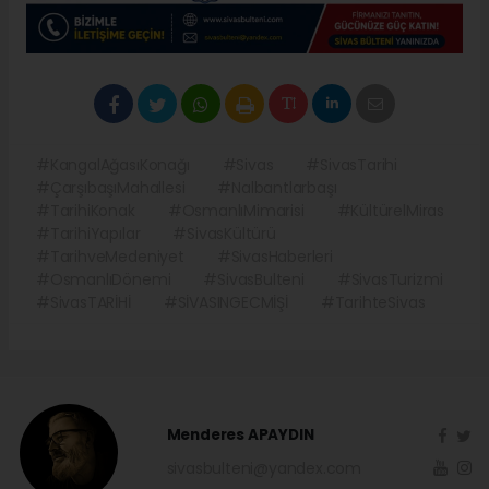
#KangalAğasıKonağı
#Sivas
#SivasTarihi
#ÇarşıbaşıMahallesi
#Nalbantlarbaşı
#TarihiKonak
#OsmanlıMimarisi
#KültürelMiras
#TarihiYapılar
#SivasKültürü
#TarihveMedeniyet
#SivasHaberleri
#OsmanlıDönemi
#SivasBulteni
#SivasTurizmi
#SivasTARİHİ
#SİVASINGECMİŞİ
#TarihteSivas
Menderes APAYDIN
sivasbulteni@yandex.com