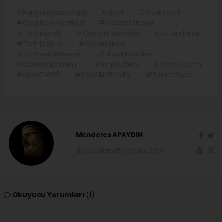
#KangalAğasıKonağı
#Sivas
#SivasTarihi
#ÇarşıbaşıMahallesi
#Nalbantlarbaşı
#TarihiKonak
#OsmanlıMimarisi
#KültürelMiras
#TarihiYapılar
#SivasKültürü
#TarihveMedeniyet
#SivasHaberleri
#OsmanlıDönemi
#SivasBulteni
#SivasTurizmi
#SivasTARİHİ
#SİVASINGECMİŞİ
#TarihteSivas
Menderes APAYDIN
sivasbulteni@yandex.com
Okuyucu Yorumları
(1)