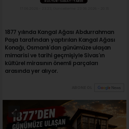
KÜLTÜR-SANAT-TARIH
17.06.2026 - 23:23, Güncelleme: 23.06.2026 - 20:15
1877 yılında Kangal Ağası Abdurrahman
Paşa tarafından yaptırılan Kangal Ağası
Konağı, Osmanlı'dan günümüze ulaşan
mimarisi ve tarihi geçmişiyle Sivas'ın
kültürel mirasının önemli parçaları
arasında yer alıyor.
ABONE OL