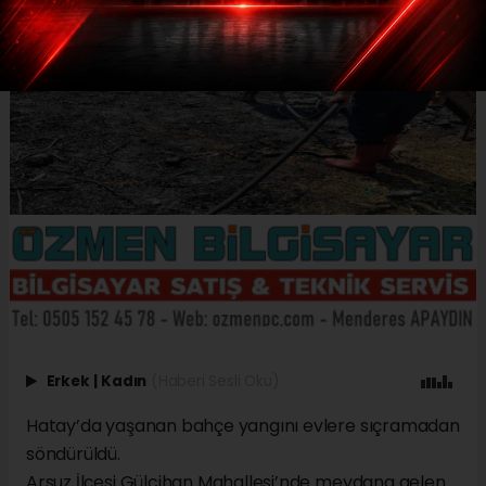
Erkek
|
Kadın
(Haberi Sesli Oku)
Hatay’da yaşanan bahçe yangını evlere sıçramadan
söndürüldü.
Arsuz İlçesi Gülcihan Mahallesi’nde meydana gelen