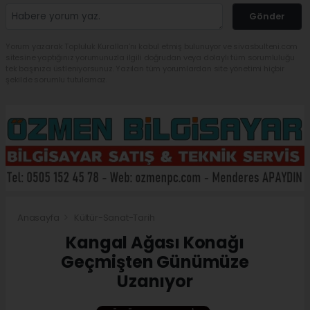
Gönder
Yorum yazarak Topluluk Kuralları’nı kabul etmiş bulunuyor ve sivasbulteni.com
sitesine yaptığınız yorumunuzla ilgili doğrudan veya dolaylı tüm sorumluluğu
tek başınıza üstleniyorsunuz. Yazılan tüm yorumlardan site yönetimi hiçbir
şekilde sorumlu tutulamaz.
Anasayfa
Kültür-Sanat-Tarih
Kangal Ağası Konağı
Geçmişten Günümüze
Uzanıyor