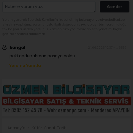
Gönder
Yorum yazarak Topluluk Kuralları’nı kabul etmiş bulunuyor ve sivasbulteni.com
sitesine yaptığınız yorumunuzla ilgili doğrudan veya dolaylı tüm sorumluluğu
tek başınıza üstleniyorsunuz. Yazılan tüm yorumlardan site yönetimi hiçbir
şekilde sorumlu tutulamaz.
kangal
(24.06.2026 10:37 - #689)
peki abdurrahman paşaya noldu
Yorumu Yanıtla
Anasayfa
Kültür-Sanat-Tarih