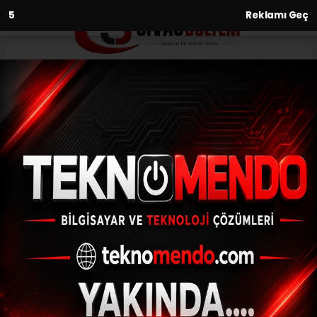
2
Reklamı Geç
Anasayfa
Yaşam
Arsuz’da bahçe yangını
YAŞAM
(İHA) - İhlas Haber Ajansı | 31.08.2024 - 14:32, Güncelleme: 31.08.2024
- 14:10
Arsuz’da bahçe yangını
ABONE OL