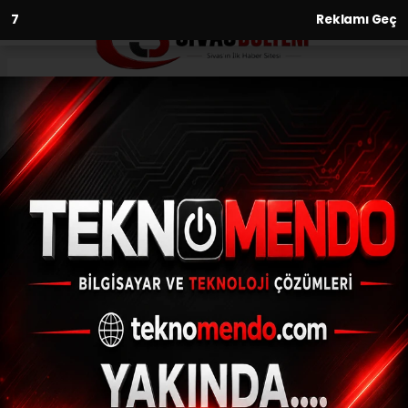
6
Reklamı Geç
Anasayfa
Asayiş
3 kişiyi öldürüp 2 kişiyi
yaralayan polis memuru
tutuklandı
ASAYIŞ
(İHA) - İhlas Haber Ajansı | 31.07.2024 - 18:03, Güncelleme: 31.07.2024
- 17:33
3 kişiyi öldürüp 2 kişiyi yaralayan polis
memuru tutuklandı
ABONE OL