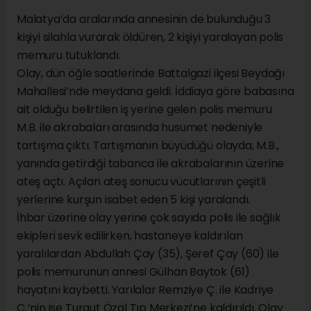
Malatya’da aralarında annesinin de bulunduğu 3
kişiyi silahla vurarak öldüren, 2 kişiyi yaralayan polis
memuru tutuklandı.
Olay, dün öğle saatlerinde Battalgazi ilçesi Beydağı
Mahallesi’nde meydana geldi. İddiaya göre babasına
ait olduğu belirtilen iş yerine gelen polis memuru
M.B. ile akrabaları arasında husumet nedeniyle
tartışma çıktı. Tartışmanın büyüdüğü olayda, M.B.,
yanında getirdiği tabanca ile akrabalarının üzerine
ateş açtı. Açılan ateş sonucu vücutlarının çeşitli
yerlerine kurşun isabet eden 5 kişi yaralandı.
İhbar üzerine olay yerine çok sayıda polis ile sağlık
ekipleri sevk edilirken, hastaneye kaldırılan
yaralılardan Abdullah Çay (35), Şeref Çay (60) ile
polis memurunun annesi Gülhan Baytok (61)
hayatını kaybetti. Yarılalar Remziye Ç. ile Kadriye
Ç.’nin ise Turgut Özal Tıp Merkezi’ne kaldırıldı. Olay