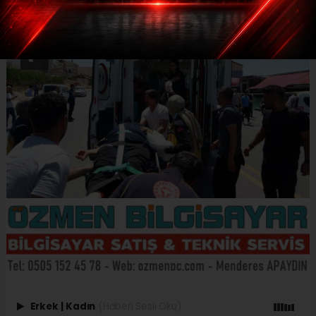
Erkek
|
Kadın
(Haberi Sesli Oku)