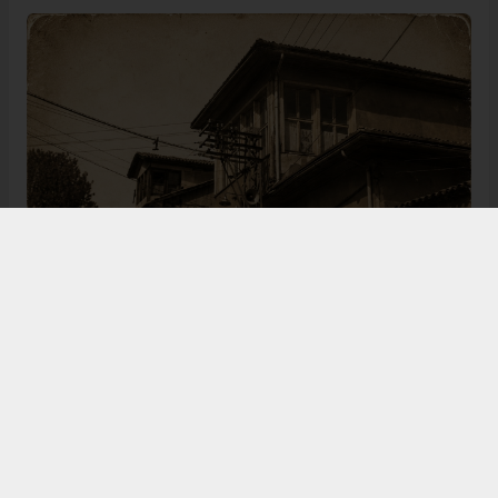
Bugün de tarih meraklılarının, araştırmacıların ve
ziyaretçilerin ilgisini çeken Kangal Ağası Konağı,