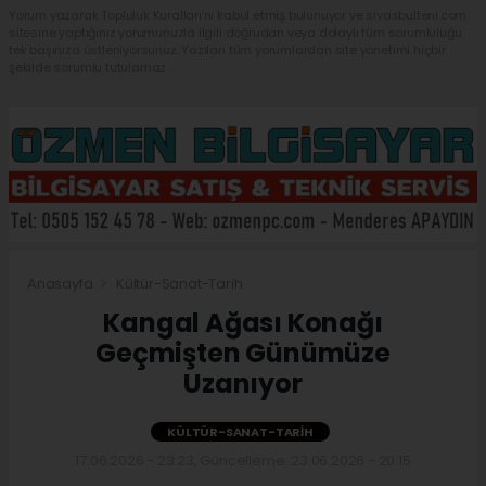
Yorum yazarak Topluluk Kuralları’nı kabul etmiş bulunuyor ve sivasbulteni.com
sitesine yaptığınız yorumunuzla ilgili doğrudan veya dolaylı tüm sorumluluğu
tek başınıza üstleniyorsunuz. Yazılan tüm yorumlardan site yönetimi hiçbir
şekilde sorumlu tutulamaz.
Anasayfa
Kültür-Sanat-Tarih
Kangal Ağası Konağı
Geçmişten Günümüze
Uzanıyor
KÜLTÜR-SANAT-TARIH
17.06.2026 - 23:23, Güncelleme: 23.06.2026 - 20:15