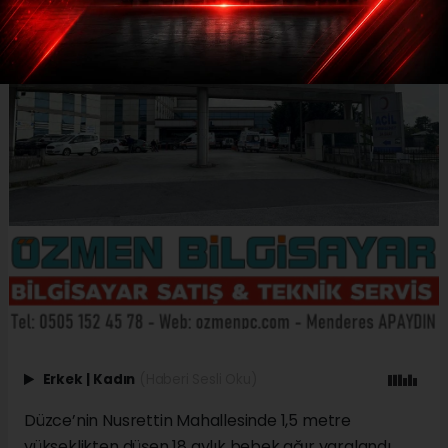
Erkek
|
Kadın
(Haberi Sesli Oku)
Düzce’nin Nusrettin Mahallesinde 1,5 metre
yükseklikten düşen 18 aylık bebek ağır yaralandı.