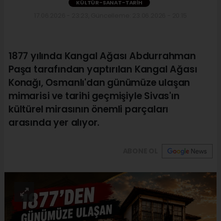
KÜLTÜR-SANAT-TARIH
17.06.2026 - 23:23, Güncelleme: 23.06.2026 - 20:15
1877 yılında Kangal Ağası Abdurrahman
Paşa tarafından yaptırılan Kangal Ağası
Konağı, Osmanlı'dan günümüze ulaşan
mimarisi ve tarihi geçmişiyle Sivas'ın
kültürel mirasının önemli parçaları
arasında yer alıyor.
ABONE OL