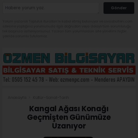
Gönder
Yorum yazarak Topluluk Kuralları’nı kabul etmiş bulunuyor ve sivasbulteni.com
sitesine yaptığınız yorumunuzla ilgili doğrudan veya dolaylı tüm sorumluluğu
tek başınıza üstleniyorsunuz. Yazılan tüm yorumlardan site yönetimi hiçbir
şekilde sorumlu tutulamaz.
Anasayfa
Kültür-Sanat-Tarih
Kangal Ağası Konağı
Geçmişten Günümüze
Uzanıyor