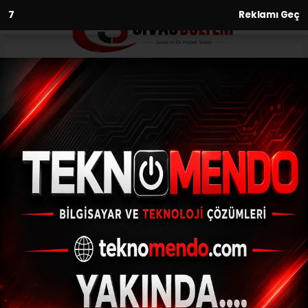
6
Reklamı Geç
Anasayfa
Asayiş
1,5 metreden düşen bebek ağır
yaralandı
ASAYIŞ
(İHA) - İhlas Haber Ajansı | 31.07.2024 - 18:02, Güncelleme: 31.07.2024
- 17:35
1,5 metreden düşen bebek ağır yaralandı
ABONE OL