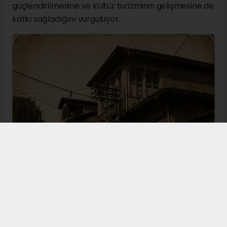
güçlendirilmesine ve kültür turizminin gelişmesine de
katkı sağladığını vurguluyor.