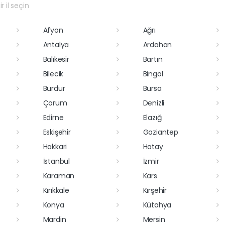
r il seçin
Afyon
Ağrı
Antalya
Ardahan
Balıkesir
Bartın
Bilecik
Bingöl
Burdur
Bursa
Çorum
Denizli
Edirne
Elazığ
Eskişehir
Gaziantep
Hakkari
Hatay
İstanbul
İzmir
Karaman
Kars
Kırıkkale
Kırşehir
Konya
Kütahya
Mardin
Mersin