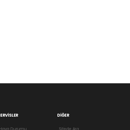
ERVİSLER
DİĞER
Hava Durumu
Sitede Ara