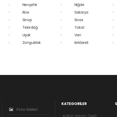
Nevşehir
Niğde
Rize
Sakarya
Sinop
Sivas
Tekirdağ
Tokat
Uşak
Van
Zonguldak
Kırklareli
KATEGORİLER
S
Foto Galeri
Kültür-Sanat-Tarih