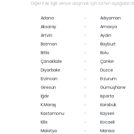
Diğer il ile ilgili veriye ulaşmak için lütfen aşağıdan bi
Adana
Adıyaman
Aksaray
Amasya
Artvin
Aydın
Batman
Bayburt
Bitlis
Bolu
Çanakkale
Çankırı
Diyarbakır
Düzce
Erzincan
Erzurum
Giresun
Gümüşhane
Iğdır
Isparta
K.Maraş
Karabük
Kastamonu
Kayseri
Kilis
Kocaeli
Malatya
Manisa