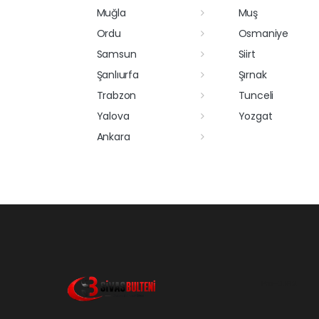
Muğla
Muş
Ordu
Osmaniye
Samsun
Siirt
Şanlıurfa
Şırnak
Trabzon
Tunceli
Yalova
Yozgat
Ankara
Pro-0.162