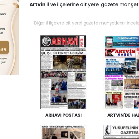
Artvin
il ve ilçelerine ait yerel gazete manşetl
Diğer il ilçelere ait yerel gazete manşetlerini incel
ARHAVİ POSTASI
ARTVİN'DE HA