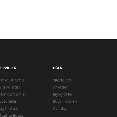
ERVİSLER
DİĞER
Hava Durumu
Sitede Ara
Yol ve Trafik
Anketler
Namaz Vakitleri
Biyografiler
Eczaneler
Rüya Tabirleri
Lig Fikstürü
Astroloji
Tarihte Bugün