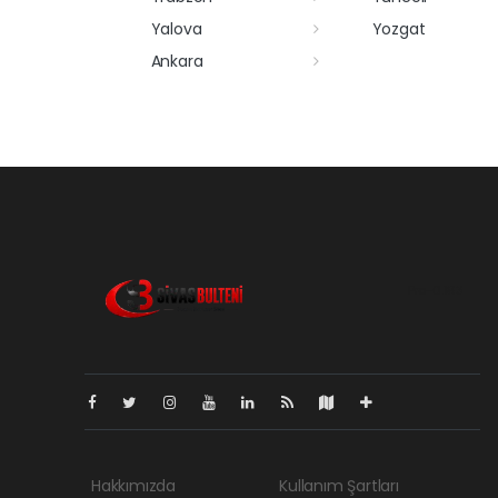
Yalova
Yozgat
Ankara
Pro-0.183
Hakkımızda
Kullanım Şartları