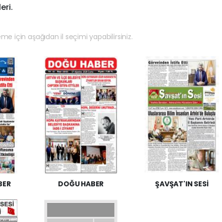
eri.
eme için aşağıdan il seçimi yapabilirsiniz.
BER
DOĞU HABER
ŞAVŞAT'IN SESİ