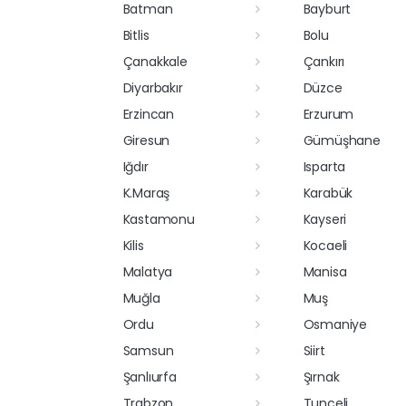
Batman
Bayburt
Bitlis
Bolu
Çanakkale
Çankırı
Diyarbakır
Düzce
Erzincan
Erzurum
Giresun
Gümüşhane
Iğdır
Isparta
K.Maraş
Karabük
Kastamonu
Kayseri
Kilis
Kocaeli
Malatya
Manisa
Muğla
Muş
Ordu
Osmaniye
Samsun
Siirt
Şanlıurfa
Şırnak
Trabzon
Tunceli