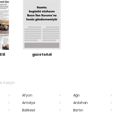
ESİ
gazeteAdi
r il seçin
Afyon
Ağrı
Antalya
Ardahan
Balıkesir
Bartın