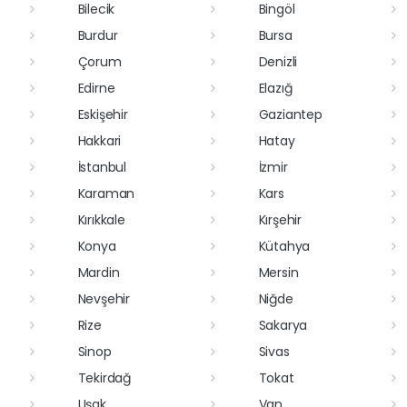
Bilecik
Bingöl
Burdur
Bursa
Çorum
Denizli
Edirne
Elazığ
Eskişehir
Gaziantep
Hakkari
Hatay
İstanbul
İzmir
Karaman
Kars
Kırıkkale
Kırşehir
Konya
Kütahya
Mardin
Mersin
Nevşehir
Niğde
Rize
Sakarya
Sinop
Sivas
Tekirdağ
Tokat
Uşak
Van