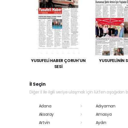
YUSUFELİ HABER ÇORUH'UN
YUSUFELİNİN S
SESİ
İl Seçin
Diğer il ile ilgili veriye ulaşmak için lütfen aşağıdan bi
Adana
Adıyaman
Aksaray
Amasya
Artvin
Aydın