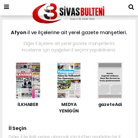
Afyon
il ve ilçelerine ait yerel gazete manşetleri.
Diğer il ilçelere ait yerel gazete manşetlerini
inceleme için aşağıdan il seçimi yapabilirsiniz.
İLKHABER
MEDYA
gazeteAdi
YENİGÜN
İl Seçin
Diğer il ile ilgili veriye ulaşmak için lütfen aşağıdan bir il