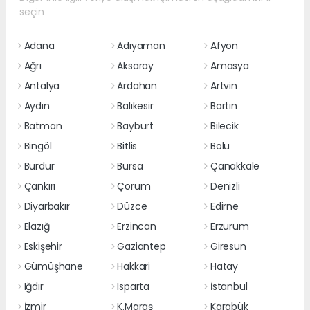
seçin
Adana
Adıyaman
Afyon
Ağrı
Aksaray
Amasya
Antalya
Ardahan
Artvin
Aydın
Balıkesir
Bartın
Batman
Bayburt
Bilecik
Bingöl
Bitlis
Bolu
Burdur
Bursa
Çanakkale
Çankırı
Çorum
Denizli
Diyarbakır
Düzce
Edirne
Elazığ
Erzincan
Erzurum
Eskişehir
Gaziantep
Giresun
Gümüşhane
Hakkari
Hatay
Iğdır
Isparta
İstanbul
İzmir
K.Maraş
Karabük