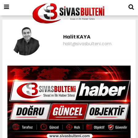
Halit KAYA
halit@sivasbulteni.com