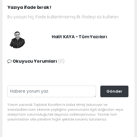
Yazıya ifade bırak !
Bu yazıya hiç ifade kullanılmamış ilk ifadeyi siz kullanın.
Halit KAYA - Tüm Yazıları
Okuyucu Yorumları
(0)
Gönder
Yorum yazarak Topluluk Kuralları’nı kabul etmiş bulunuyor ve
sivasbulteni.com sitesine yaptığınız yorumunuzla ilgili doğrudan veya
dolaylı tüm sorumluluğu tek başınıza üstleniyorsunuz. Yazılan tüm
yorumlardan site yönetimi hiçbir şekilde sorumlu tutulamaz.