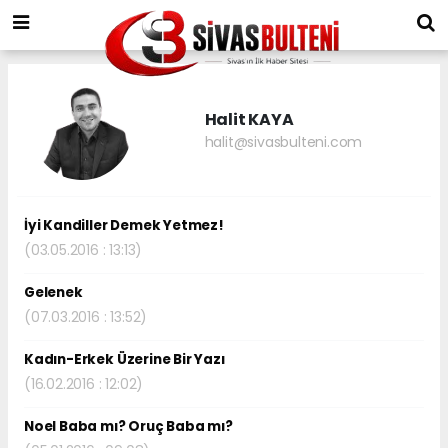
Halit KAYA
halit@sivasbulteni.com
İyi Kandiller Demek Yetmez!
(03.05.2016 : 13:13)
Gelenek
(07.03.2016 : 13:52)
Kadın-Erkek Üzerine Bir Yazı
(16.02.2016 : 12:02)
Noel Baba mı? Oruç Baba mı?