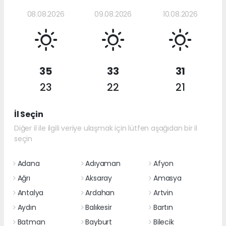
08.08.2026
09.08.2026
10.08.2026
35
33
31
23
22
21
İl Seçin
Diğer il ile ilgili veriye ulaşmak için lütfen aşağıdan bir il
seçin
Adana
Adıyaman
Afyon
Ağrı
Aksaray
Amasya
Antalya
Ardahan
Artvin
Aydın
Balıkesir
Bartın
Batman
Bayburt
Bilecik