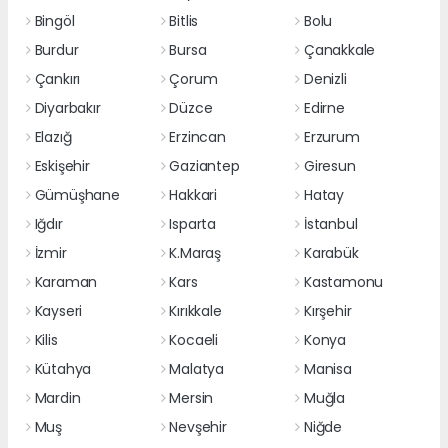
Bingöl
Bitlis
Bolu
Burdur
Bursa
Çanakkale
Çankırı
Çorum
Denizli
Diyarbakır
Düzce
Edirne
Elazığ
Erzincan
Erzurum
Eskişehir
Gaziantep
Giresun
Gümüşhane
Hakkari
Hatay
Iğdır
Isparta
İstanbul
İzmir
K.Maraş
Karabük
Karaman
Kars
Kastamonu
Kayseri
Kırıkkale
Kırşehir
Kilis
Kocaeli
Konya
Kütahya
Malatya
Manisa
Mardin
Mersin
Muğla
Muş
Nevşehir
Niğde