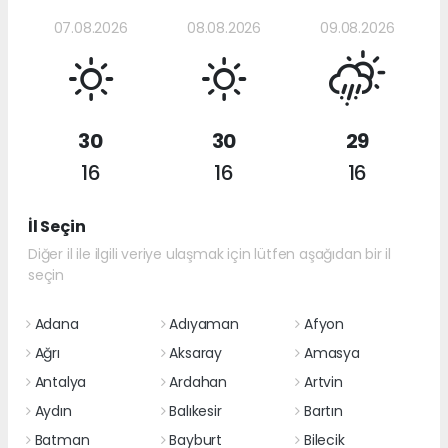
07.08.2026
08.08.2026
09.08.2026
30
30
29
16
16
16
İl Seçin
Diğer il ile ilgili veriye ulaşmak için lütfen aşağıdan bir il
seçin
Adana
Adıyaman
Afyon
Ağrı
Aksaray
Amasya
Antalya
Ardahan
Artvin
Aydın
Balıkesir
Bartın
Batman
Bayburt
Bilecik