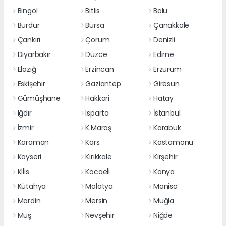
Bingöl
Bitlis
Bolu
Burdur
Bursa
Çanakkale
Çankırı
Çorum
Denizli
Diyarbakır
Düzce
Edirne
Elazığ
Erzincan
Erzurum
Eskişehir
Gaziantep
Giresun
Gümüşhane
Hakkari
Hatay
Iğdır
Isparta
İstanbul
İzmir
K.Maraş
Karabük
Karaman
Kars
Kastamonu
Kayseri
Kırıkkale
Kırşehir
Kilis
Kocaeli
Konya
Kütahya
Malatya
Manisa
Mardin
Mersin
Muğla
Muş
Nevşehir
Niğde