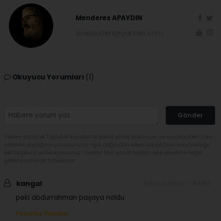
Menderes APAYDIN
sivasbulteni@yandex.com
Okuyucu Yorumları
(1)
Gönder
Yorum yazarak Topluluk Kuralları’nı kabul etmiş bulunuyor ve sivasbulteni.com
sitesine yaptığınız yorumunuzla ilgili doğrudan veya dolaylı tüm sorumluluğu
tek başınıza üstleniyorsunuz. Yazılan tüm yorumlardan site yönetimi hiçbir
şekilde sorumlu tutulamaz.
kangal
(24.06.2026 10:37 - #689)
peki abdurrahman paşaya noldu
Yorumu Yanıtla