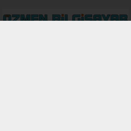
Anasayfa
Kültür-Sanat-Tarih
Gürün İlçesi
KÜLTÜR-SANAT-TARIH
14.06.2026 - 23:13, Güncelleme: 20.06.2026 - 22:01
Hititlerden günümüze uzanan tarihi, "Beş
Belde" geleneği, Gökpınar Gölü gibi doğal
güzellikleri ve üretime dayalı ekonomisiyle