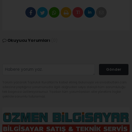
Okuyucu Yorumları
(0)
Gönder
Yorum yazarak Topluluk Kuralları’nı kabul etmiş bulunuyor ve sivasbulteni.com
sitesine yaptığınız yorumunuzla ilgili doğrudan veya dolaylı tüm sorumluluğu
tek başınıza üstleniyorsunuz. Yazılan tüm yorumlardan site yönetimi hiçbir
şekilde sorumlu tutulamaz.