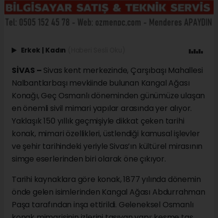
Erkek
|
Kadın
(Haberi Sesli Oku)
SİVAS –
Sivas kent merkezinde, Çarşıbaşı Mahallesi
Nalbantlarbaşı mevkiinde bulunan Kangal Ağası
Konağı, Geç Osmanlı döneminden günümüze ulaşan
en önemli sivil mimari yapılar arasında yer alıyor.
Yaklaşık 150 yıllık geçmişiyle dikkat çeken tarihi
konak, mimari özellikleri, üstlendiği kamusal işlevler
ve şehir tarihindeki yeriyle Sivas’ın kültürel mirasının
simge eserlerinden biri olarak öne çıkıyor.
Tarihi kaynaklara göre konak, 1877 yılında dönemin
önde gelen isimlerinden Kangal Ağası Abdurrahman
Paşa tarafından inşa ettirildi. Geleneksel Osmanlı
konak mimarisinin izlerini taşıyan yapı; kesme taş