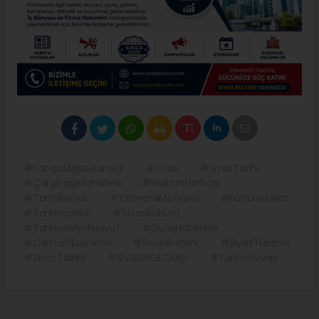
#KangalAğasıKonağı
#Sivas
#SivasTarihi
#ÇarşıbaşıMahallesi
#Nalbantlarbaşı
#TarihiKonak
#OsmanlıMimarisi
#KültürelMiras
#TarihiYapılar
#SivasKültürü
#TarihveMedeniyet
#SivasHaberleri
#OsmanlıDönemi
#SivasBulteni
#SivasTurizmi
#SivasTARİHİ
#SİVASINGECMİŞİ
#TarihteSivas