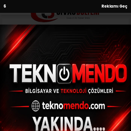
5
Reklamı Geç
Anasayfa
Yüz yüze eğitime başlayan
öğrenciler, okullarına
kavuşmanın mutluluğunu
yaşıyorlar
03.03.2021 - 11:03, Güncelleme: 03.03.2021 - 11:03
Yeni kontrollü normalleşme süreciyle
birlikte Sivas'ta yüz yüze eğitime başlayan
öğrenciler, aylar sonra okullarına
kavuşmanın mutluluğunu yaşıyorlar.