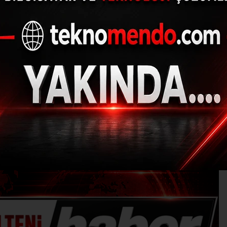
Yurtta hava durumu
(İHA) - İhlas Haber Ajansı | 31.07.2024 - 09:00, Güncelleme: 31.07.202
M