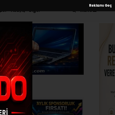
Reklamı Geç
MENÜ
por
Asayiş
Diğer