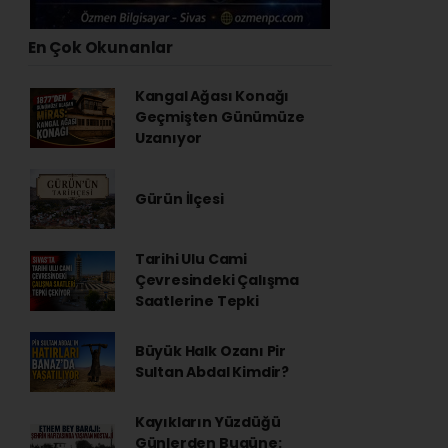
En Çok Okunanlar
Kangal Ağası Konağı
Geçmişten Günümüze
Uzanıyor
Gürün İlçesi
Tarihi Ulu Cami
Çevresindeki Çalışma
Saatlerine Tepki
Büyük Halk Ozanı Pir
Sultan Abdal Kimdir?
Kayıkların Yüzdüğü
Günlerden Bugüne: