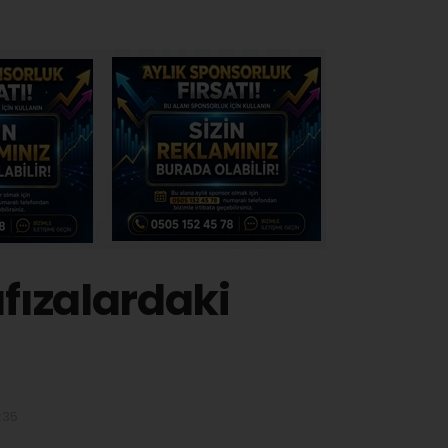
afızalardaki
:35