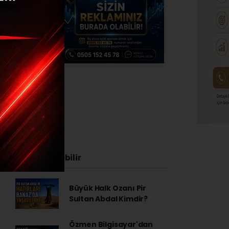
4 - 08:45
İlginizi Çekebilir
Büyük Halk Ozanı Pir
Sultan Abdal Kimdir?
Özmen Bilgisayar'dan