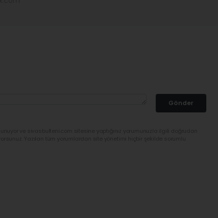
ex.com
Gönder
lunuyor ve sivasbulteni.com sitesine yaptığınız yorumunuzla ilgili doğrudan
yorsunuz. Yazılan tüm yorumlardan site yönetimi hiçbir şekilde sorumlu