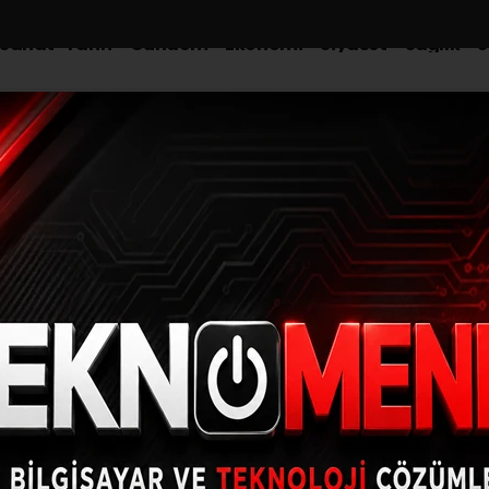
-Sanat-Tarih
Gündem
Ekonomi
Siyaset
Sağlık
S