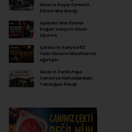
Sivas'ın Kayıp Cenneti
Ethem Bey Barajı
Apaydın'dan Kemal
Doğan'a Hayırlı Olsun
Ziyareti
Çerkez'in Kahvesi 83
Yıldır Sivas'ın Misafirlerini
Ağırlıyor
Sivas'ın Tarihi Paşa
Camisi ve Hafızalardaki
Tandoğan Pasajı