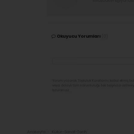
sivasbulteni@yand
Okuyucu Yorumları
(0)
Yorum yazarak Topluluk Kuralları’nı kabul etmiş bu
veya dolaylı tüm sorumluluğu tek başınıza üstleni
tutulamaz.
Anasayfa
Kültür-Sanat-Tarih