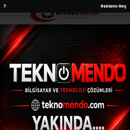
6
Reklamı Geç
Anasayfa
Gündem
Yunusemre’den huzurevi
sakinlerine özel konser
GÜNDEM
(İHA) - İhlas Haber Ajansı | 31.07.2024 - 15:35, Güncelleme: 31.07.2024
- 15:00
Yunusemre’den huzurevi sakinlerine özel
konser
ABONE OL