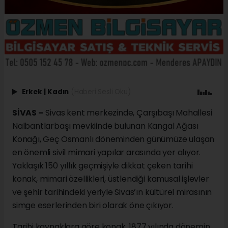
Erkek
|
Kadın
(Haberi Sesli Oku)
SİVAS –
Sivas kent merkezinde, Çarşıbaşı Mahallesi
Nalbantlarbaşı mevkiinde bulunan Kangal Ağası
Konağı, Geç Osmanlı döneminden günümüze ulaşan
en önemli sivil mimari yapılar arasında yer alıyor.
Yaklaşık 150 yıllık geçmişiyle dikkat çeken tarihi
konak, mimari özellikleri, üstlendiği kamusal işlevler
ve şehir tarihindeki yeriyle Sivas’ın kültürel mirasının
simge eserlerinden biri olarak öne çıkıyor.
Tarihi kaynaklara göre konak, 1877 yılında dönemin