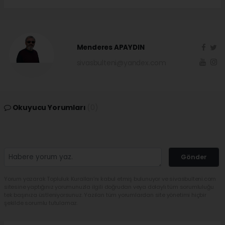
Menderes APAYDIN
sivasbulteni@yandex.com
Okuyucu Yorumları
(0)
Gönder
Yorum yazarak Topluluk Kuralları’nı kabul etmiş bulunuyor ve sivasbulteni.com
sitesine yaptığınız yorumunuzla ilgili doğrudan veya dolaylı tüm sorumluluğu
tek başınıza üstleniyorsunuz. Yazılan tüm yorumlardan site yönetimi hiçbir
şekilde sorumlu tutulamaz.