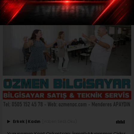
Erkek
|
Kadın
(Haberi Sesli Oku)
Yunusemre Kent Orkestrası, İsmail-Muammer Cider