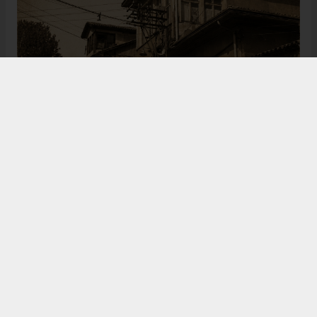
Bugün de tarih meraklılarının, araştırmacıların ve
ziyaretçilerin ilgisini çeken Kangal Ağası Konağı,
Osmanlı’dan Cumhuriyet’e uzanan çok katmanlı
geçmişiyle Sivas’ın köklü tarihine ışık tutmaya
devam ediyor. Şehrin kültürel belleğinde önemli bir
yere sahip olan bu tarihî eser, gelecek nesillere