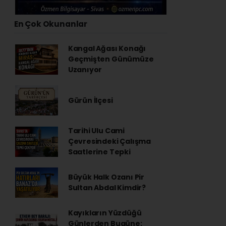
En Çok Okunanlar
Kangal Ağası Konağı
Geçmişten Günümüze
Uzanıyor
Gürün İlçesi
Tarihi Ulu Cami
Çevresindeki Çalışma
Saatlerine Tepki
Büyük Halk Ozanı Pir
Sultan Abdal Kimdir?
Kayıkların Yüzdüğü
Günlerden Bugüne: