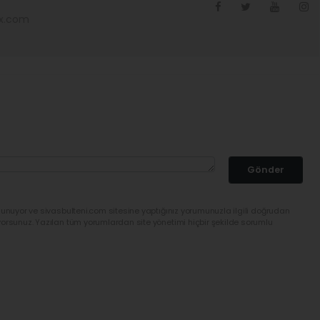
ex.com
Gönder
lunuyor ve sivasbulteni.com sitesine yaptığınız yorumunuzla ilgili doğrudan
yorsunuz. Yazılan tüm yorumlardan site yönetimi hiçbir şekilde sorumlu