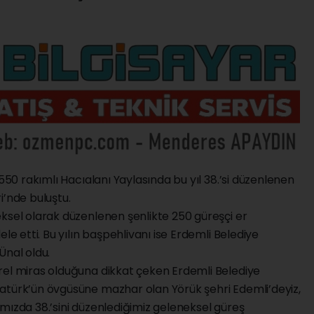
1550 rakımlı Hacıalanı Yaylasında bu yıl 38.’si düzenlenen
i’nde buluştu.
ksel olarak düzenlenen şenlikte 250 güreşçi er
le etti. Bu yılın başpehlivanı ise Erdemli Belediye
Ünal oldu.
rel miras olduğuna dikkat çeken Erdemli Belediye
atürk’ün övgüsüne mazhar olan Yörük şehri Edemli’deyiz,
mızda 38.’sini düzenlediğimiz geleneksel güreş