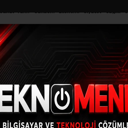
-Sanat-Tarih
Gündem
Ekonomi
Siyaset
Sağlık
S