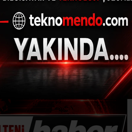
ylada güreş şenlikler
(İHA) - İhlas Haber Ajansı | 31.08.2024 - 13:30, Güncelleme: 31.08.2024