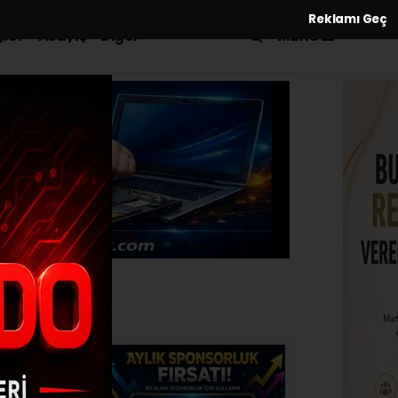
Reklamı Geç
MENÜ
por
Asayiş
Diğer