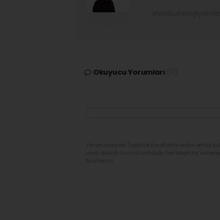
sivasbulteni@yand
Okuyucu Yorumları
(0)
Yorum yazarak Topluluk Kuralları’nı kabul etmiş bu
veya dolaylı tüm sorumluluğu tek başınıza üstleni
tutulamaz.