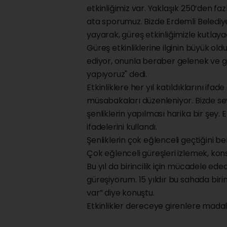
etkinliğimiz var. Yaklaşık 250’den fa
ata sporumuz. Bizde Erdemli Belediyes
yayarak, güreş etkinliğimizle kutlaya
Güreş etkinliklerine ilginin büyük o
ediyor, onunla beraber gelenek ve gö
yapıyoruz" dedi.
Etkinliklere her yıl katıldıklarını ifa
müsabakaları düzenleniyor. Bizde se
şenliklerin yapılması harika bir şey.
ifadelerini kullandı.
Şenliklerin çok eğlenceli geçtiğini be
Çok eğlenceli güreşleri izlemek, kons
Bu yıl da birincilik için mücadele ed
güreşiyorum. 15 yıldır bu sahada bir
var” diye konuştu.
Etkinlikler dereceye girenlere mada