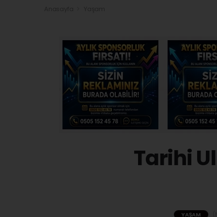
Anasayfa
Yaşam
Tarihi 
(M
YAŞAM