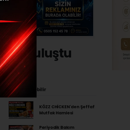
inde buluştu
 - 13:24
İlginizi Çekebilir
KÖZZ CHİCKEN'den Şeffaf
Mutfak Hamlesi
Periyodik Bakım