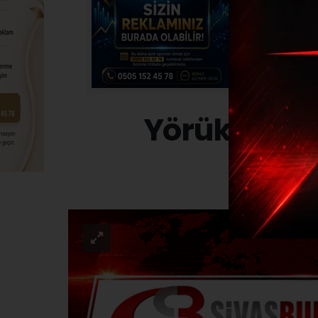
Yörükler ya
SPOR