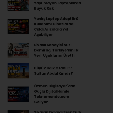
Yapılmayan Laptoplarda
Büyük Risk
Yanlış Laptop Adaptörü
Kullanımı Cihazlarda
Ciddi Arızalara Yol
Açabiliyor
Sivaslı Sanayici Nuri
Demirağ, Türkiye’nin İlk
Yerli Uçaklarını Üretti
Büyük Halk Ozanı Pir
Sultan Abdal Kimdir?
Özmen Bilgisayar'dan
Güçlü Dijital Hamle:
Teknomendo.com
Geliyor
Sivas'ın Davudi Sesi: Türk