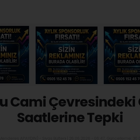
Ulu Cami Çevresindeki
Saatlerine Tepki
enderes APAYDIN) - Sivas Bülteni | 26.06.2026 - 06:47, Güncelleme: 30.