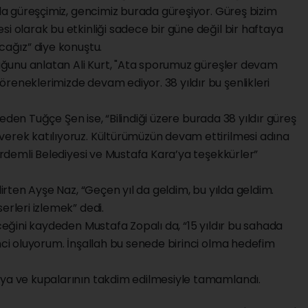
zla güreşçimiz, gencimiz burada güreşiyor. Güreş bizim
i olarak bu etkinliği sadece bir güne değil bir haftaya
cağız” diye konuştu.
lduğunu anlatan Ali Kurt, "Ata sporumuz güreşler devam
reneklerimizde devam ediyor. 38 yıldır bu şenlikleri
de eden Tuğçe Şen ise, “Bilindiği üzere burada 38 yıldır güreş
verek katılıyoruz. Kültürümüzün devam ettirilmesi adına
 Erdemli Belediyesi ve Mustafa Kara’ya teşekkürler”
lirten Ayşe Naz, “Geçen yıl da geldim, bu yılda geldim.
erleri izlemek” dedi.
eceğini kaydeden Mustafa Zopalı da, “15 yıldır bu sahada
inci oluyorum. İnşallah bu senede birinci olma hedefim
lya ve kupalarının takdim edilmesiyle tamamlandı.