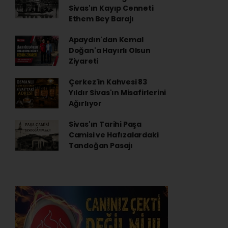
Sivas'ın Kayıp Cenneti
Ethem Bey Barajı
Apaydın'dan Kemal
Doğan'a Hayırlı Olsun
Ziyareti
Çerkez'in Kahvesi 83
Yıldır Sivas'ın Misafirlerini
Ağırlıyor
Sivas'ın Tarihi Paşa
Camisi ve Hafızalardaki
Tandoğan Pasajı