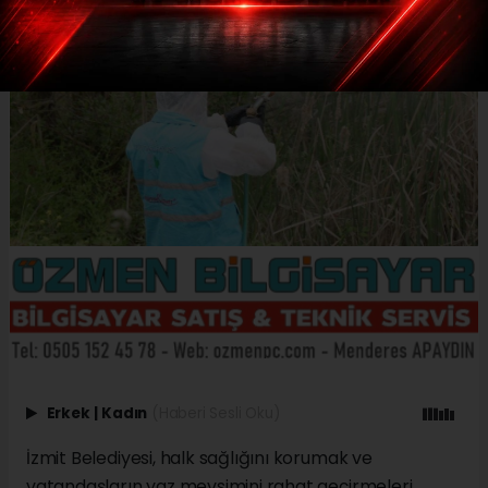
Erkek
|
Kadın
(Haberi Sesli Oku)
İzmit Belediyesi, halk sağlığını korumak ve
vatandaşların yaz mevsimini rahat geçirmeleri