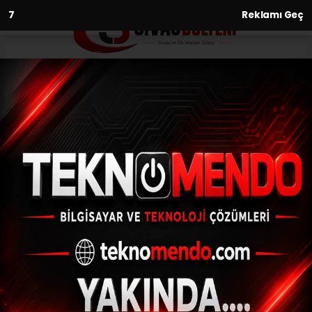
6
Reklamı Geç
Anasayfa
Yaşam
Yaz aylarında ilaçlama
seferberliği
YAŞAM
(İHA) - İhlas Haber Ajansı | 31.07.2024 - 10:34, Güncelleme: 31.07.2024
- 10:05
Yaz aylarında ilaçlama seferberliği
ABONE OL