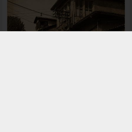
Bugün de tarih meraklılarının, araştırmacıların ve
ziyaretçilerin ilgisini çeken Kangal Ağası Konağı,
Osmanlı’dan Cumhuriyet’e uzanan çok katmanlı
geçmişiyle Sivas’ın köklü tarihine ışık tutmaya
devam ediyor. Şehrin kültürel belleğinde önemli bir