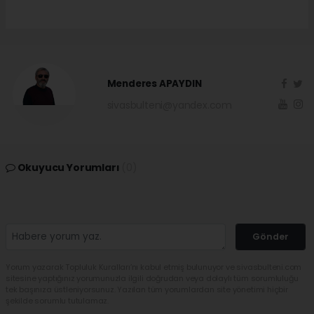
Menderes APAYDIN
sivasbulteni@yandex.com
Okuyucu Yorumları
(0)
Gönder
Yorum yazarak Topluluk Kuralları’nı kabul etmiş bulunuyor ve sivasbulteni.com
sitesine yaptığınız yorumunuzla ilgili doğrudan veya dolaylı tüm sorumluluğu
tek başınıza üstleniyorsunuz. Yazılan tüm yorumlardan site yönetimi hiçbir
şekilde sorumlu tutulamaz.